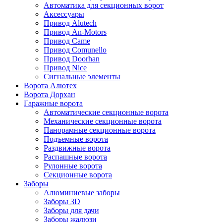
Автоматика для секционных ворот
Аксессуары
Привод Alutech
Привод An-Motors
Привод Came
Привод Comunello
Привод Doorhan
Привод Nice
Сигнальные элементы
Ворота Алютех
Ворота Дорхан
Гаражные ворота
Автоматические секционные ворота
Механические секционные ворота
Панорамные секционные ворота
Подъемные ворота
Раздвижные ворота
Распашные ворота
Рулонные ворота
Секционные ворота
Заборы
Алюминиевые заборы
Заборы 3D
Заборы для дачи
Заборы жалюзи