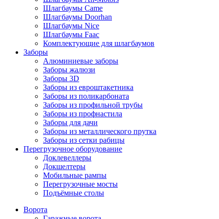
Шлагбаумы Came
Шлагбаумы Doorhan
Шлагбаумы Nice
Шлагбаумы Faac
Комплектующие для шлагбаумов
Заборы
Алюминиевые заборы
Заборы жалюзи
Заборы 3D
Заборы из евроштакетника
Заборы из поликарбоната
Заборы из профильной трубы
Заборы из профнастила
Заборы для дачи
Заборы из металлического прутка
Заборы из сетки рабицы
Перегрузочное оборудование
Доклевеллеры
Докшелтеры
Мобильные рампы
Перегрузочные мосты
Подъёмные столы
Ворота
Гаражные ворота