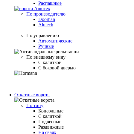
Распашные
По производителю
Doorhan
Alutech
По управлению
Автоматические
Ручные
По внешнему виду
С калиткой
С боковой дверью
Откатные ворота
По типу
Консольные
С калиткой
Подвесные
Раздвижные
На сваях