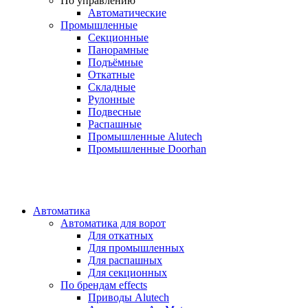
По управлению
Автоматические
Промышленные
Секционные
Панорамные
Подъёмные
Откатные
Складные
Рулонные
Подвесные
Распашные
Промышленные Alutech
Промышленные Doorhan
Автоматика
Автоматика для ворот
Для откатных
Для промышленных
Для распашных
Для секционных
По брендам
effects
Приводы Alutech