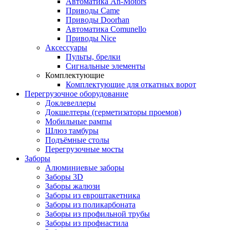
Автоматика An-Motors
Приводы Came
Приводы Doorhan
Автоматика Comunello
Приводы Nice
Аксессуары
Пульты, брелки
Сигнальные элементы
Комплектующие
Комплектующие для откатных ворот
Перегрузочное оборудование
Доклевеллеры
Докшелтеры (герметизаторы проемов)
Мобильные рампы
Шлюз тамбуры
Подъёмные столы
Перегрузочные мосты
Заборы
Алюминиевые заборы
Заборы 3D
Заборы жалюзи
Заборы из евроштакетника
Заборы из поликарбоната
Заборы из профильной трубы
Заборы из профнастила