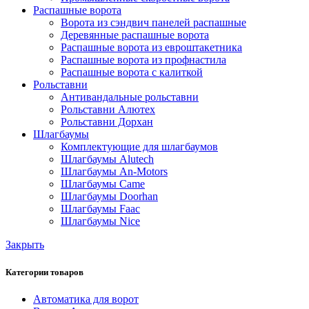
Распашные ворота
Ворота из сэндвич панелей распашные
Деревянные распашные ворота
Распашные ворота из евроштакетника
Распашные ворота из профнастила
Распашные ворота с калиткой
Рольставни
Антивандальные рольставни
Рольставни Алютех
Рольставни Дорхан
Шлагбаумы
Комплектующие для шлагбаумов
Шлагбаумы Alutech
Шлагбаумы An-Motors
Шлагбаумы Came
Шлагбаумы Doorhan
Шлагбаумы Faac
Шлагбаумы Nice
Закрыть
Категории товаров
Автоматика для ворот