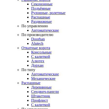
Секционные
Подъёмные
Рулонные, ролетные
Распашные
Раздвижные
По управлению
Автоматические
По производителю
Doorhan
Alutech
Откатные ворота
Консольные
С калиткой
Алютех
Дорхан
По типу
Автоматические
Механические
Распашные
Деревянные
Сендвич-панели
Штакетник
Профлист
С калиткой