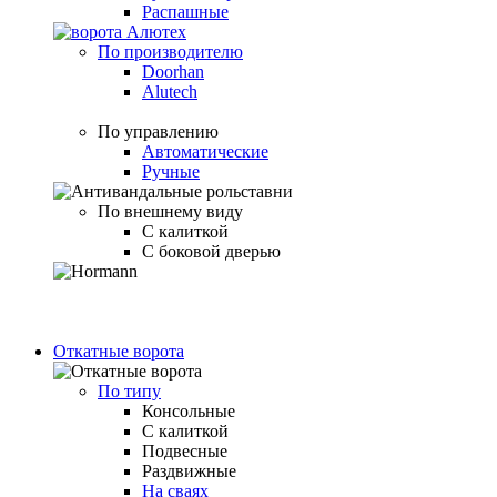
Распашные
По производителю
Doorhan
Alutech
По управлению
Автоматические
Ручные
По внешнему виду
С калиткой
С боковой дверью
Откатные ворота
По типу
Консольные
С калиткой
Подвесные
Раздвижные
На сваях