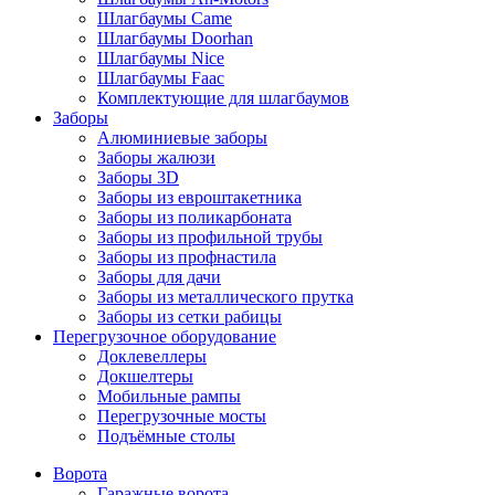
Шлагбаумы Came
Шлагбаумы Doorhan
Шлагбаумы Nice
Шлагбаумы Faac
Комплектующие для шлагбаумов
Заборы
Алюминиевые заборы
Заборы жалюзи
Заборы 3D
Заборы из евроштакетника
Заборы из поликарбоната
Заборы из профильной трубы
Заборы из профнастила
Заборы для дачи
Заборы из металлического прутка
Заборы из сетки рабицы
Перегрузочное оборудование
Доклевеллеры
Докшелтеры
Мобильные рампы
Перегрузочные мосты
Подъёмные столы
Ворота
Гаражные ворота