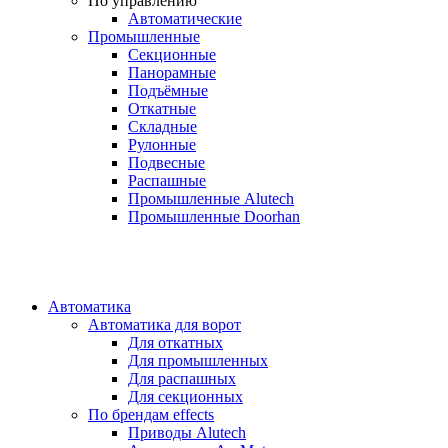
По управлению
Автоматические
Промышленные
Секционные
Панорамные
Подъёмные
Откатные
Складные
Рулонные
Подвесные
Распашные
Промышленные Alutech
Промышленные Doorhan
Автоматика
Автоматика для ворот
Для откатных
Для промышленных
Для распашных
Для секционных
По брендам
effects
Приводы Alutech