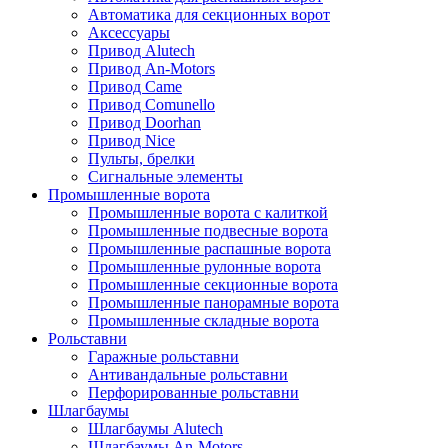
Автоматика для секционных ворот
Аксессуары
Привод Alutech
Привод An-Motors
Привод Came
Привод Comunello
Привод Doorhan
Привод Nice
Пульты, брелки
Сигнальные элементы
Промышленные ворота
Промышленные ворота с калиткой
Промышленные подвесные ворота
Промышленные распашные ворота
Промышленные рулонные ворота
Промышленные секционные ворота
Промышленные панорамные ворота
Промышленные складные ворота
Рольставни
Гаражные рольставни
Антивандальные рольставни
Перфорированные рольставни
Шлагбаумы
Шлагбаумы Alutech
Шлагбаумы An-Motors