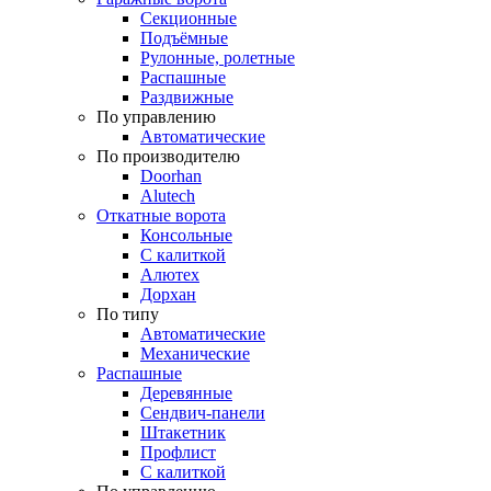
Секционные
Подъёмные
Рулонные, ролетные
Распашные
Раздвижные
По управлению
Автоматические
По производителю
Doorhan
Alutech
Откатные ворота
Консольные
С калиткой
Алютех
Дорхан
По типу
Автоматические
Механические
Распашные
Деревянные
Сендвич-панели
Штакетник
Профлист
С калиткой