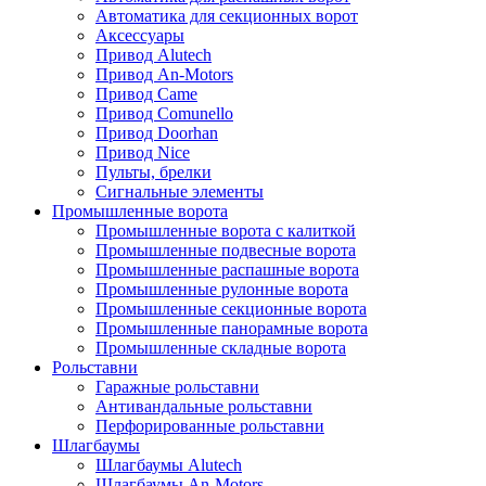
Автоматика для секционных ворот
Аксессуары
Привод Alutech
Привод An-Motors
Привод Came
Привод Comunello
Привод Doorhan
Привод Nice
Пульты, брелки
Сигнальные элементы
Промышленные ворота
Промышленные ворота с калиткой
Промышленные подвесные ворота
Промышленные распашные ворота
Промышленные рулонные ворота
Промышленные секционные ворота
Промышленные панорамные ворота
Промышленные складные ворота
Рольставни
Гаражные рольставни
Антивандальные рольставни
Перфорированные рольставни
Шлагбаумы
Шлагбаумы Alutech
Шлагбаумы An-Motors