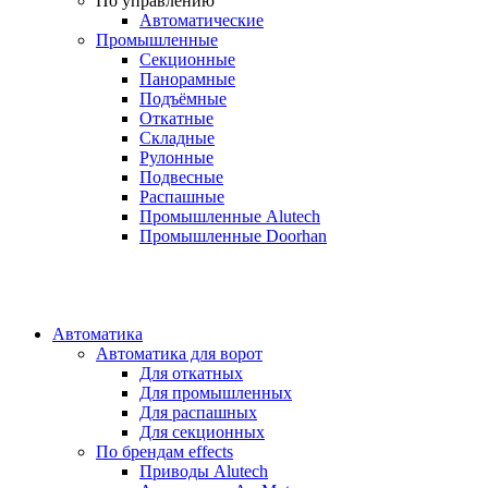
По управлению
Автоматические
Промышленные
Секционные
Панорамные
Подъёмные
Откатные
Складные
Рулонные
Подвесные
Распашные
Промышленные Alutech
Промышленные Doorhan
Автоматика
Автоматика для ворот
Для откатных
Для промышленных
Для распашных
Для секционных
По брендам
effects
Приводы Alutech