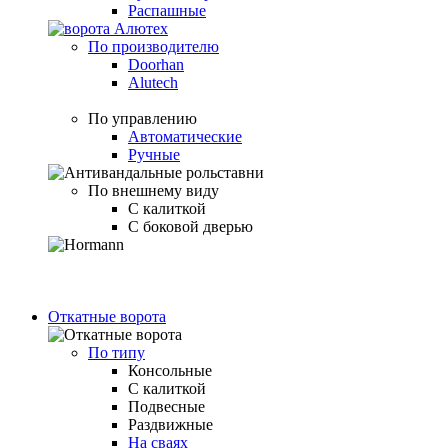
Распашные
По производителю
Doorhan
Alutech
По управлению
Автоматические
Ручные
По внешнему виду
С калиткой
С боковой дверью
Откатные ворота
По типу
Консольные
С калиткой
Подвесные
Раздвижные
На сваях