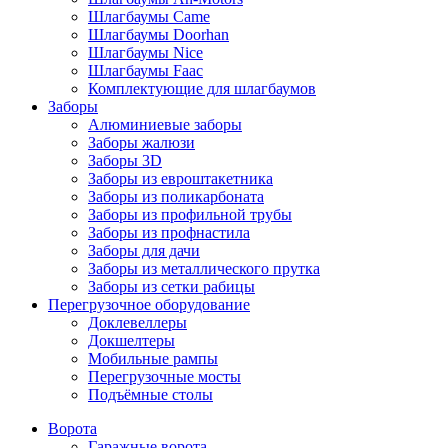
Шлагбаумы Came
Шлагбаумы Doorhan
Шлагбаумы Nice
Шлагбаумы Faac
Комплектующие для шлагбаумов
Заборы
Алюминиевые заборы
Заборы жалюзи
Заборы 3D
Заборы из евроштакетника
Заборы из поликарбоната
Заборы из профильной трубы
Заборы из профнастила
Заборы для дачи
Заборы из металлического прутка
Заборы из сетки рабицы
Перегрузочное оборудование
Доклевеллеры
Докшелтеры
Мобильные рампы
Перегрузочные мосты
Подъёмные столы
Ворота
Гаражные ворота