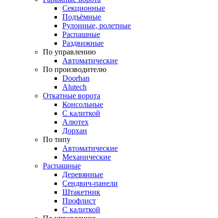
Секционные
Подъёмные
Рулонные, ролетные
Распашные
Раздвижные
По управлению
Автоматические
По производителю
Doorhan
Alutech
Откатные ворота
Консольные
С калиткой
Алютех
Дорхан
По типу
Автоматические
Механические
Распашные
Деревянные
Сендвич-панели
Штакетник
Профлист
С калиткой