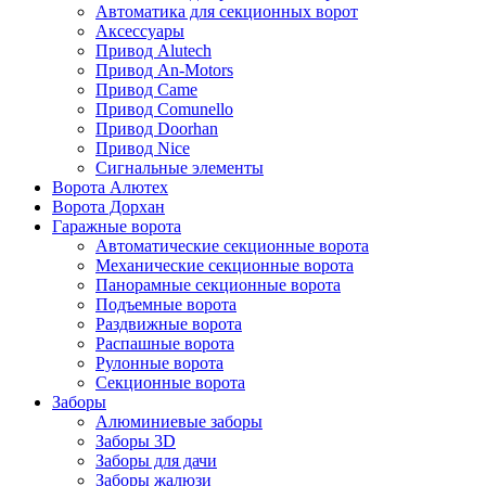
Автоматика для секционных ворот
Аксессуары
Привод Alutech
Привод An-Motors
Привод Came
Привод Comunello
Привод Doorhan
Привод Nice
Сигнальные элементы
Ворота Алютех
Ворота Дорхан
Гаражные ворота
Автоматические секционные ворота
Механические секционные ворота
Панорамные секционные ворота
Подъемные ворота
Раздвижные ворота
Распашные ворота
Рулонные ворота
Секционные ворота
Заборы
Алюминиевые заборы
Заборы 3D
Заборы для дачи
Заборы жалюзи