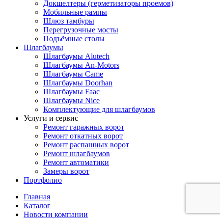
Докшелтеры (герметизаторы проемов)
Мобильные рампы
Шлюз тамбуры
Перегрузочные мосты
Подъёмные столы
Шлагбаумы
Шлагбаумы Alutech
Шлагбаумы An-Motors
Шлагбаумы Came
Шлагбаумы Doorhan
Шлагбаумы Faac
Шлагбаумы Nice
Комплектующие для шлагбаумов
Услуги и сервис
Ремонт гаражных ворот
Ремонт откатных ворот
Ремонт распашных ворот
Ремонт шлагбаумов
Ремонт автоматики
Замеры ворот
Портфолио
Главная
Каталог
Новости компании