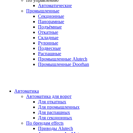
По управлению
Автоматические
Промышленные
Секционные
Панорамные
Подъёмные
Откатные
Складные
Рулонные
Подвесные
Распашные
Промышленные Alutech
Промышленные Doorhan
Автоматика
Автоматика для ворот
Для откатных
Для промышленных
Для распашных
Для секционных
По брендам
effects
Приводы Alutech