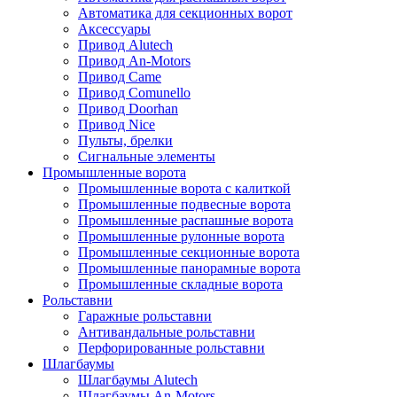
Автоматика для секционных ворот
Аксессуары
Привод Alutech
Привод An-Motors
Привод Came
Привод Comunello
Привод Doorhan
Привод Nice
Пульты, брелки
Сигнальные элементы
Промышленные ворота
Промышленные ворота с калиткой
Промышленные подвесные ворота
Промышленные распашные ворота
Промышленные рулонные ворота
Промышленные секционные ворота
Промышленные панорамные ворота
Промышленные складные ворота
Рольставни
Гаражные рольставни
Антивандальные рольставни
Перфорированные рольставни
Шлагбаумы
Шлагбаумы Alutech
Шлагбаумы An-Motors