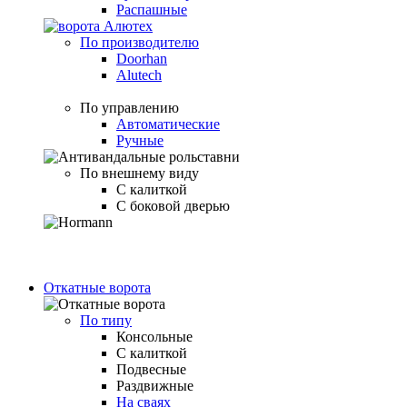
Распашные
По производителю
Doorhan
Alutech
По управлению
Автоматические
Ручные
По внешнему виду
С калиткой
С боковой дверью
Откатные ворота
По типу
Консольные
С калиткой
Подвесные
Раздвижные
На сваях