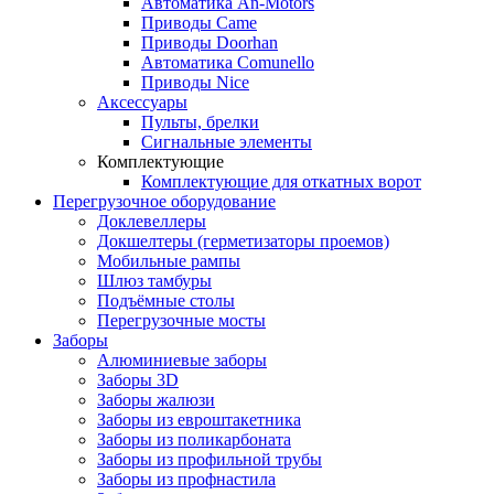
Автоматика An-Motors
Приводы Came
Приводы Doorhan
Автоматика Comunello
Приводы Nice
Аксессуары
Пульты, брелки
Сигнальные элементы
Комплектующие
Комплектующие для откатных ворот
Перегрузочное оборудование
Доклевеллеры
Докшелтеры (герметизаторы проемов)
Мобильные рампы
Шлюз тамбуры
Подъёмные столы
Перегрузочные мосты
Заборы
Алюминиевые заборы
Заборы 3D
Заборы жалюзи
Заборы из евроштакетника
Заборы из поликарбоната
Заборы из профильной трубы
Заборы из профнастила