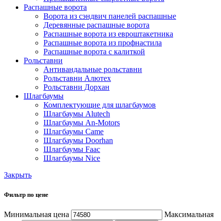
Распашные ворота
Ворота из сэндвич панелей распашные
Деревянные распашные ворота
Распашные ворота из евроштакетника
Распашные ворота из профнастила
Распашные ворота с калиткой
Рольставни
Антивандальные рольставни
Рольставни Алютех
Рольставни Дорхан
Шлагбаумы
Комплектующие для шлагбаумов
Шлагбаумы Alutech
Шлагбаумы An-Motors
Шлагбаумы Came
Шлагбаумы Doorhan
Шлагбаумы Faac
Шлагбаумы Nice
Закрыть
Фильтр по цене
Минимальная цена
Максимальная