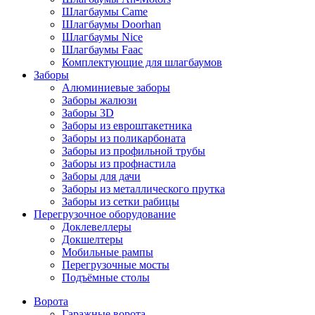
Шлагбаумы Came
Шлагбаумы Doorhan
Шлагбаумы Nice
Шлагбаумы Faac
Комплектующие для шлагбаумов
Заборы
Алюминиевые заборы
Заборы жалюзи
Заборы 3D
Заборы из евроштакетника
Заборы из поликарбоната
Заборы из профильной трубы
Заборы из профнастила
Заборы для дачи
Заборы из металлического прутка
Заборы из сетки рабицы
Перегрузочное оборудование
Доклевеллеры
Докшелтеры
Мобильные рампы
Перегрузочные мосты
Подъёмные столы
Ворота
Гаражные ворота