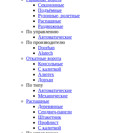
Секционные
Подъёмные
Рулонные, ролетные
Распашные
Раздвижные
По управлению
Автоматические
По производителю
Doorhan
Alutech
Откатные ворота
Консольные
С калиткой
Алютех
Дорхан
По типу
Автоматические
Механические
Распашные
Деревянные
Сендвич-панели
Штакетник
Профлист
С калиткой