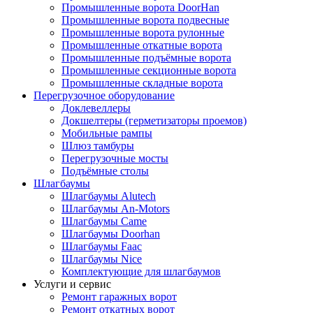
Промышленные ворота DoorHan
Промышленные ворота подвесные
Промышленные ворота рулонные
Промышленные откатные ворота
Промышленные подъёмные ворота
Промышленные секционные ворота
Промышленные складные ворота
Перегрузочное оборудование
Доклевеллеры
Докшелтеры (герметизаторы проемов)
Мобильные рампы
Шлюз тамбуры
Перегрузочные мосты
Подъёмные столы
Шлагбаумы
Шлагбаумы Alutech
Шлагбаумы An-Motors
Шлагбаумы Came
Шлагбаумы Doorhan
Шлагбаумы Faac
Шлагбаумы Nice
Комплектующие для шлагбаумов
Услуги и сервис
Ремонт гаражных ворот
Ремонт откатных ворот