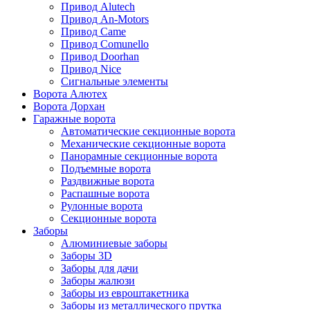
Привод Alutech
Привод An-Motors
Привод Came
Привод Comunello
Привод Doorhan
Привод Nice
Сигнальные элементы
Ворота Алютех
Ворота Дорхан
Гаражные ворота
Автоматические секционные ворота
Механические секционные ворота
Панорамные секционные ворота
Подъемные ворота
Раздвижные ворота
Распашные ворота
Рулонные ворота
Секционные ворота
Заборы
Алюминиевые заборы
Заборы 3D
Заборы для дачи
Заборы жалюзи
Заборы из евроштакетника
Заборы из металлического прутка