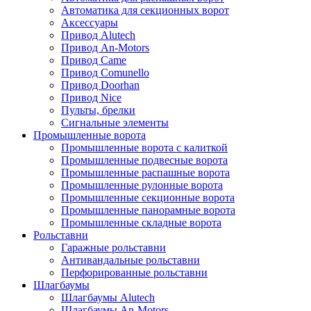
Автоматика для секционных ворот
Аксессуары
Привод Alutech
Привод An-Motors
Привод Came
Привод Comunello
Привод Doorhan
Привод Nice
Пульты, брелки
Сигнальные элементы
Промышленные ворота
Промышленные ворота с калиткой
Промышленные подвесные ворота
Промышленные распашные ворота
Промышленные рулонные ворота
Промышленные секционные ворота
Промышленные панорамные ворота
Промышленные складные ворота
Рольставни
Гаражные рольставни
Антивандальные рольставни
Перфорированные рольставни
Шлагбаумы
Шлагбаумы Alutech
Шлагбаумы An-Motors