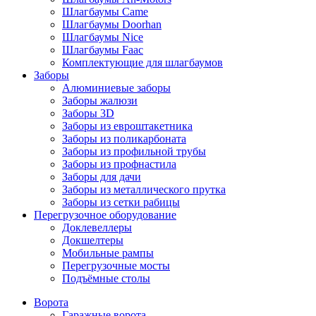
Шлагбаумы Came
Шлагбаумы Doorhan
Шлагбаумы Nice
Шлагбаумы Faac
Комплектующие для шлагбаумов
Заборы
Алюминиевые заборы
Заборы жалюзи
Заборы 3D
Заборы из евроштакетника
Заборы из поликарбоната
Заборы из профильной трубы
Заборы из профнастила
Заборы для дачи
Заборы из металлического прутка
Заборы из сетки рабицы
Перегрузочное оборудование
Доклевеллеры
Докшелтеры
Мобильные рампы
Перегрузочные мосты
Подъёмные столы
Ворота
Гаражные ворота