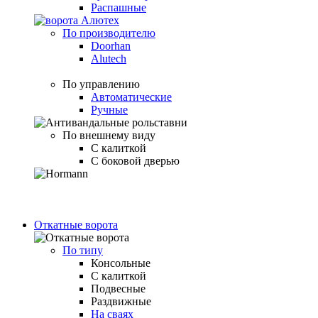
Распашные
По производителю
Doorhan
Alutech
По управлению
Автоматические
Ручные
По внешнему виду
С калиткой
С боковой дверью
Откатные ворота
По типу
Консольные
С калиткой
Подвесные
Раздвижные
На сваях