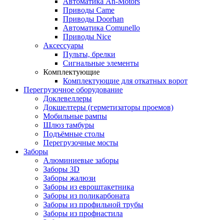
Автоматика An-Motors
Приводы Came
Приводы Doorhan
Автоматика Comunello
Приводы Nice
Аксессуары
Пульты, брелки
Сигнальные элементы
Комплектующие
Комплектующие для откатных ворот
Перегрузочное оборудование
Доклевеллеры
Докшелтеры (герметизаторы проемов)
Мобильные рампы
Шлюз тамбуры
Подъёмные столы
Перегрузочные мосты
Заборы
Алюминиевые заборы
Заборы 3D
Заборы жалюзи
Заборы из евроштакетника
Заборы из поликарбоната
Заборы из профильной трубы
Заборы из профнастила