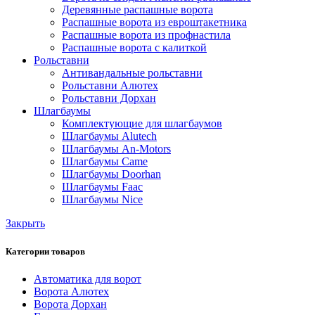
Деревянные распашные ворота
Распашные ворота из евроштакетника
Распашные ворота из профнастила
Распашные ворота с калиткой
Рольставни
Антивандальные рольставни
Рольставни Алютех
Рольставни Дорхан
Шлагбаумы
Комплектующие для шлагбаумов
Шлагбаумы Alutech
Шлагбаумы An-Motors
Шлагбаумы Came
Шлагбаумы Doorhan
Шлагбаумы Faac
Шлагбаумы Nice
Закрыть
Категории товаров
Автоматика для ворот
Ворота Алютех
Ворота Дорхан