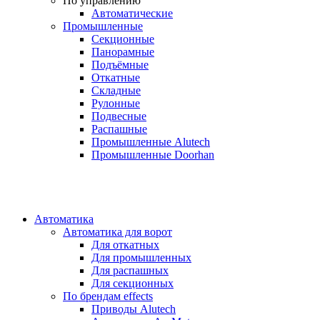
По управлению
Автоматические
Промышленные
Секционные
Панорамные
Подъёмные
Откатные
Складные
Рулонные
Подвесные
Распашные
Промышленные Alutech
Промышленные Doorhan
Автоматика
Автоматика для ворот
Для откатных
Для промышленных
Для распашных
Для секционных
По брендам
effects
Приводы Alutech