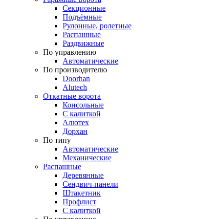
Секционные
Подъёмные
Рулонные, ролетные
Распашные
Раздвижные
По управлению
Автоматические
По производителю
Doorhan
Alutech
Откатные ворота
Консольные
С калиткой
Алютех
Дорхан
По типу
Автоматические
Механические
Распашные
Деревянные
Сендвич-панели
Штакетник
Профлист
С калиткой