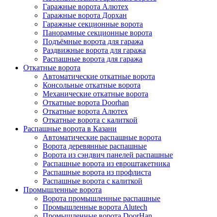
Гаражные ворота Алютех
Гаражные ворота Дорхан
Гаражные секционные ворота
Панорамные секционные ворота
Подъёмные ворота для гаража
Раздвижные ворота для гаража
Распашные ворота для гаража
Откатные ворота
Автоматические откатные ворота
Консольные откатные ворота
Механические откатные ворота
Откатные ворота Doorhan
Откатные ворота Алютех
Откатные ворота с калиткой
Распашные ворота в Казани
Автоматические распашные ворота
Ворота деревянные распашные
Ворота из сэндвич панелей распашные
Распашные ворота из евроштакетника
Распашные ворота из профлиста
Распашные ворота с калиткой
Промышленные ворота
Ворота промышленные распашные
Промышленные ворота Alutech
Промышленные ворота DoorHan