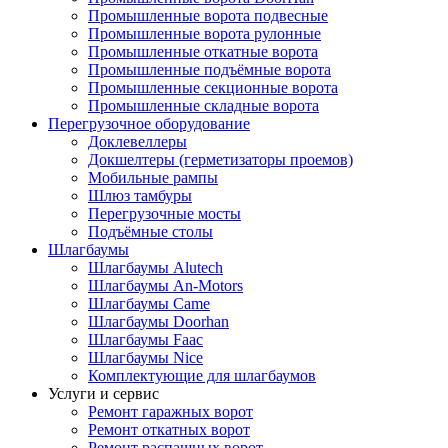
Промышленные ворота подвесные
Промышленные ворота рулонные
Промышленные откатные ворота
Промышленные подъёмные ворота
Промышленные секционные ворота
Промышленные складные ворота
Перегрузочное оборудование
Доклевеллеры
Докшелтеры (герметизаторы проемов)
Мобильные рампы
Шлюз тамбуры
Перегрузочные мосты
Подъёмные столы
Шлагбаумы
Шлагбаумы Alutech
Шлагбаумы An-Motors
Шлагбаумы Came
Шлагбаумы Doorhan
Шлагбаумы Faac
Шлагбаумы Nice
Комплектующие для шлагбаумов
Услуги и сервис
Ремонт гаражных ворот
Ремонт откатных ворот
Ремонт распашных ворот