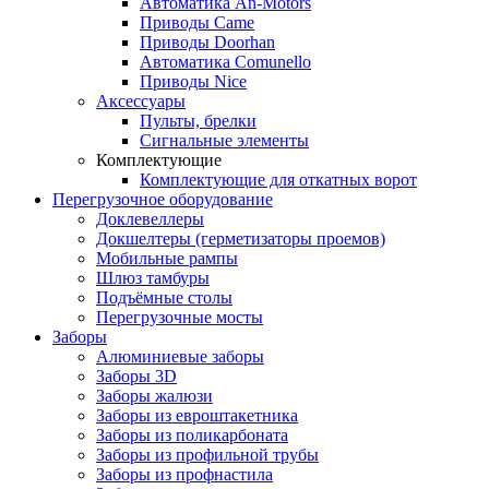
Автоматика An-Motors
Приводы Came
Приводы Doorhan
Автоматика Comunello
Приводы Nice
Аксессуары
Пульты, брелки
Сигнальные элементы
Комплектующие
Комплектующие для откатных ворот
Перегрузочное оборудование
Доклевеллеры
Докшелтеры (герметизаторы проемов)
Мобильные рампы
Шлюз тамбуры
Подъёмные столы
Перегрузочные мосты
Заборы
Алюминиевые заборы
Заборы 3D
Заборы жалюзи
Заборы из евроштакетника
Заборы из поликарбоната
Заборы из профильной трубы
Заборы из профнастила