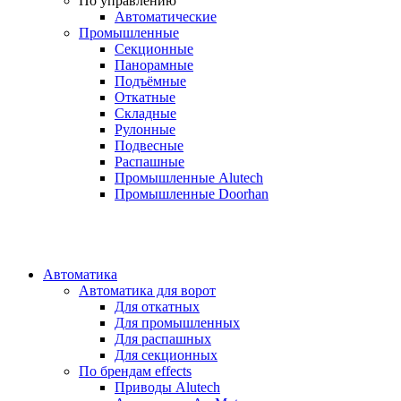
По управлению
Автоматические
Промышленные
Секционные
Панорамные
Подъёмные
Откатные
Складные
Рулонные
Подвесные
Распашные
Промышленные Alutech
Промышленные Doorhan
Автоматика
Автоматика для ворот
Для откатных
Для промышленных
Для распашных
Для секционных
По брендам
effects
Приводы Alutech