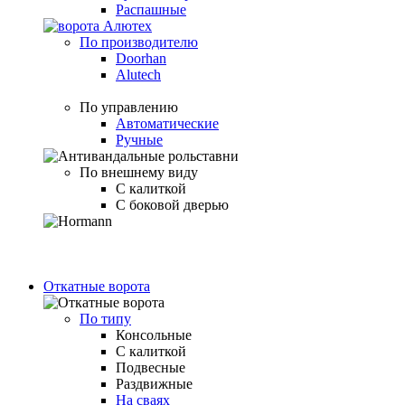
Распашные
По производителю
Doorhan
Alutech
По управлению
Автоматические
Ручные
По внешнему виду
С калиткой
С боковой дверью
Откатные ворота
По типу
Консольные
С калиткой
Подвесные
Раздвижные
На сваях