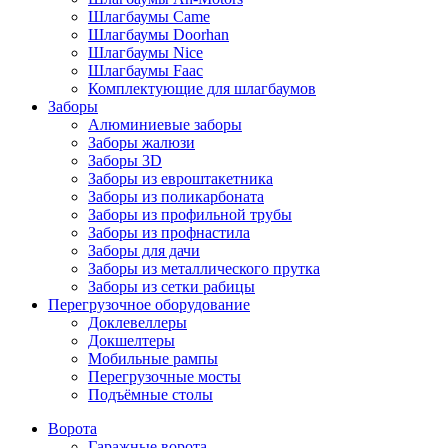
Шлагбаумы Came
Шлагбаумы Doorhan
Шлагбаумы Nice
Шлагбаумы Faac
Комплектующие для шлагбаумов
Заборы
Алюминиевые заборы
Заборы жалюзи
Заборы 3D
Заборы из евроштакетника
Заборы из поликарбоната
Заборы из профильной трубы
Заборы из профнастила
Заборы для дачи
Заборы из металлического прутка
Заборы из сетки рабицы
Перегрузочное оборудование
Доклевеллеры
Докшелтеры
Мобильные рампы
Перегрузочные мосты
Подъёмные столы
Ворота
Гаражные ворота