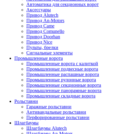
Автоматика для секционных ворот
Аксессуары
Привод Alutech
Привод An-Motors
Привод Came
Привод Comunello
Привод Doorhan
Привод Nice
Пульты, брелки
Сигнальные элементы
Промышленные ворота
Промышленные ворота с калиткой
Промышленные подвесные ворота
Промышленные распашные ворота
Промышленные рулонные ворота
Промышленные секционные ворота
Промышленные панорамные ворота
Промышленные складные ворота
Рольставни
Гаражные рольставни
Антивандальные рольставни
Перфорированные рольставни
Шлагбаумы
Шлагбаумы Alutech
Шлагбаумы An-Motors