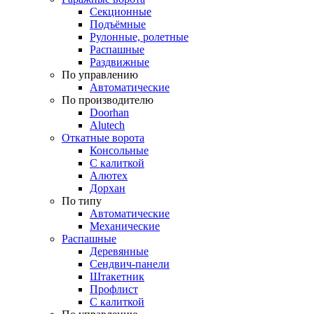
Секционные
Подъёмные
Рулонные, ролетные
Распашные
Раздвижные
По управлению
Автоматические
По производителю
Doorhan
Alutech
Откатные ворота
Консольные
С калиткой
Алютех
Дорхан
По типу
Автоматические
Механические
Распашные
Деревянные
Сендвич-панели
Штакетник
Профлист
С калиткой