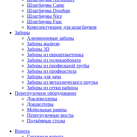
Шлагбаумы Came
Шлагбаумы Doorhan
Шлагбаумы Nice
Шлагбаумы Faac
Комплектующие для шлагбаумов
Заборы
Алюминиевые заборы
Заборы жалюзи
Заборы 3D
Заборы из евроштакетника
Заборы из поликарбоната
Заборы из профильной трубы
Заборы из профнастила
Заборы для дачи
Заборы из металлического прутка
Заборы из сетки рабицы
Перегрузочное оборудование
Доклевеллеры
Докшелтеры
Мобильные рампы
Перегрузочные мосты
Подъёмные столы
Ворота
Гаражные ворота