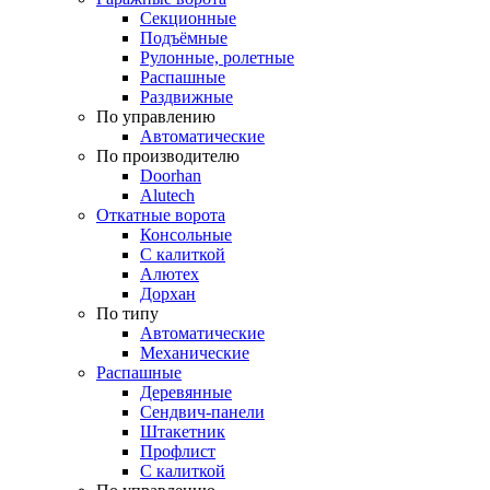
Секционные
Подъёмные
Рулонные, ролетные
Распашные
Раздвижные
По управлению
Автоматические
По производителю
Doorhan
Alutech
Откатные ворота
Консольные
С калиткой
Алютех
Дорхан
По типу
Автоматические
Механические
Распашные
Деревянные
Сендвич-панели
Штакетник
Профлист
С калиткой