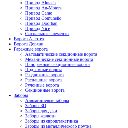
Привод Alutech
Привод An-Motors
Привод Came
Привод Comunello
Привод Doorhan
Привод Nice
Сигнальные элементы
Ворота Алютех
Ворота Дорхан
Гаражные ворота
Автоматические секционные ворота
Механические секционные ворота
Панорамные секционные ворота
Подъемные ворота
Раздвижные ворота
Распашные ворота
Рулонные ворота
Секционные ворота
Заборы
Алюминиевые заборы
Заборы 3D
Заборы для дачи
Заборы жалюзи
Заборы из евроштакетника
Заборы из металлического прутка