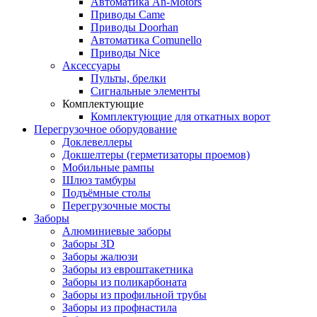
Автоматика An-Motors
Приводы Came
Приводы Doorhan
Автоматика Comunello
Приводы Nice
Аксессуары
Пульты, брелки
Сигнальные элементы
Комплектующие
Комплектующие для откатных ворот
Перегрузочное оборудование
Доклевеллеры
Докшелтеры (герметизаторы проемов)
Мобильные рампы
Шлюз тамбуры
Подъёмные столы
Перегрузочные мосты
Заборы
Алюминиевые заборы
Заборы 3D
Заборы жалюзи
Заборы из евроштакетника
Заборы из поликарбоната
Заборы из профильной трубы
Заборы из профнастила