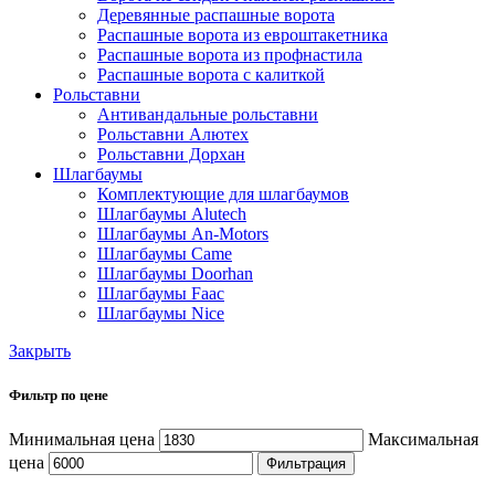
Деревянные распашные ворота
Распашные ворота из евроштакетника
Распашные ворота из профнастила
Распашные ворота с калиткой
Рольставни
Антивандальные рольставни
Рольставни Алютех
Рольставни Дорхан
Шлагбаумы
Комплектующие для шлагбаумов
Шлагбаумы Alutech
Шлагбаумы An-Motors
Шлагбаумы Came
Шлагбаумы Doorhan
Шлагбаумы Faac
Шлагбаумы Nice
Закрыть
Фильтр по цене
Минимальная цена
Максимальная
цена
Фильтрация