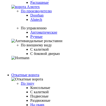
Распашные
По производителю
Doorhan
Alutech
По управлению
Автоматические
Ручные
По внешнему виду
С калиткой
С боковой дверью
Откатные ворота
По типу
Консольные
С калиткой
Подвесные
Раздвижные
На сваях