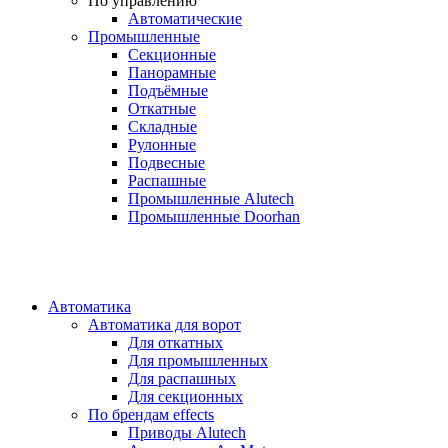
По управлению
Автоматические
Промышленные
Секционные
Панорамные
Подъёмные
Откатные
Складные
Рулонные
Подвесные
Распашные
Промышленные Alutech
Промышленные Doorhan
Автоматика
Автоматика для ворот
Для откатных
Для промышленных
Для распашных
Для секционных
По брендам
effects
Приводы Alutech