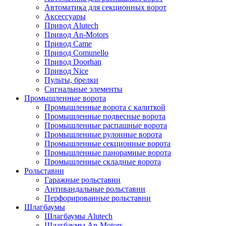
Автоматика для секционных ворот
Аксессуары
Привод Alutech
Привод An-Motors
Привод Came
Привод Comunello
Привод Doorhan
Привод Nice
Пульты, брелки
Сигнальные элементы
Промышленные ворота
Промышленные ворота с калиткой
Промышленные подвесные ворота
Промышленные распашные ворота
Промышленные рулонные ворота
Промышленные секционные ворота
Промышленные панорамные ворота
Промышленные складные ворота
Рольставни
Гаражные рольставни
Антивандальные рольставни
Перфорированные рольставни
Шлагбаумы
Шлагбаумы Alutech
Шлагбаумы An-Motors