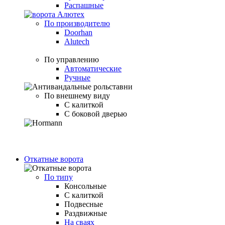
Распашные
По производителю
Doorhan
Alutech
По управлению
Автоматические
Ручные
По внешнему виду
С калиткой
С боковой дверью
Откатные ворота
По типу
Консольные
С калиткой
Подвесные
Раздвижные
На сваях