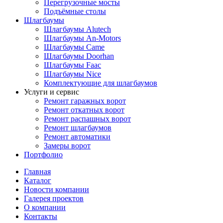
Перегрузочные мосты
Подъёмные столы
Шлагбаумы
Шлагбаумы Alutech
Шлагбаумы An-Motors
Шлагбаумы Came
Шлагбаумы Doorhan
Шлагбаумы Faac
Шлагбаумы Nice
Комплектующие для шлагбаумов
Услуги и сервис
Ремонт гаражных ворот
Ремонт откатных ворот
Ремонт распашных ворот
Ремонт шлагбаумов
Ремонт автоматики
Замеры ворот
Портфолио
Главная
Каталог
Новости компании
Галерея проектов
О компании
Контакты