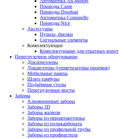
Автоматика An-Motors
Приводы Came
Приводы Doorhan
Автоматика Comunello
Приводы Nice
Аксессуары
Пульты, брелки
Сигнальные элементы
Комплектующие
Комплектующие для откатных ворот
Перегрузочное оборудование
Доклевеллеры
Докшелтеры (герметизаторы проемов)
Мобильные рампы
Шлюз тамбуры
Подъёмные столы
Перегрузочные мосты
Заборы
Алюминиевые заборы
Заборы 3D
Заборы жалюзи
Заборы из евроштакетника
Заборы из поликарбоната
Заборы из профильной трубы
Заборы из профнастила