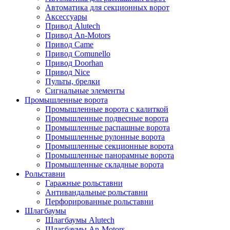
Автоматика для секционных ворот
Аксессуары
Привод Alutech
Привод An-Motors
Привод Came
Привод Comunello
Привод Doorhan
Привод Nice
Пульты, брелки
Сигнальные элементы
Промышленные ворота
Промышленные ворота с калиткой
Промышленные подвесные ворота
Промышленные распашные ворота
Промышленные рулонные ворота
Промышленные секционные ворота
Промышленные панорамные ворота
Промышленные складные ворота
Рольставни
Гаражные рольставни
Антивандальные рольставни
Перфорированные рольставни
Шлагбаумы
Шлагбаумы Alutech
Шлагбаумы An-Motors