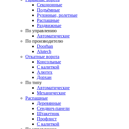
Секционные
Подъёмные
Рулонные, ролетные
Распашные
Раздвижные
По управлению
Автоматические
По производителю
Doorhan
Alutech
Откатные ворота
Консольные
С калиткой
Алютех
Дорхан
По типу
Автоматические
Механические
Распашные
Деревянные
Сендвич-панели
Штакетник
Профлист
С калиткой