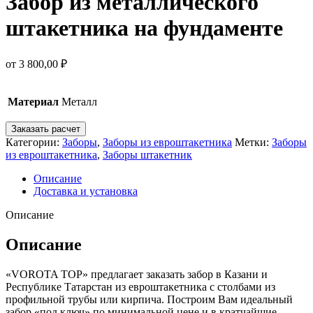
Забор из металлического
штакетника на фундаменте
от
3 800,00
₽
Материал
Металл
Заказать расчет
Категории:
Заборы
,
Заборы из евроштакетника
Метки:
Заборы
из евроштакетника
,
Заборы штакетник
Описание
Доставка и установка
Описание
Описание
«VOROTA TOP» предлагает заказать забор в Казани и
Республике Татарстан из евроштакетника с столбами из
профильной трубы или кирпича. Построим Вам идеальный
забор «под ключ» по минимальной цене и в кратчайшие