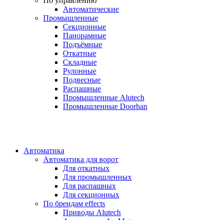
По управлению
Автоматические
Промышленные
Секционные
Панорамные
Подъёмные
Откатные
Складные
Рулонные
Подвесные
Распашные
Промышленные Alutech
Промышленные Doorhan
Автоматика
Автоматика для ворот
Для откатных
Для промышленных
Для распашных
Для секционных
По брендам
effects
Приводы Alutech