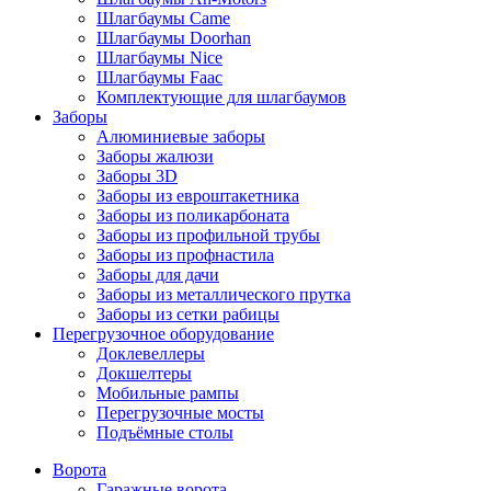
Шлагбаумы Came
Шлагбаумы Doorhan
Шлагбаумы Nice
Шлагбаумы Faac
Комплектующие для шлагбаумов
Заборы
Алюминиевые заборы
Заборы жалюзи
Заборы 3D
Заборы из евроштакетника
Заборы из поликарбоната
Заборы из профильной трубы
Заборы из профнастила
Заборы для дачи
Заборы из металлического прутка
Заборы из сетки рабицы
Перегрузочное оборудование
Доклевеллеры
Докшелтеры
Мобильные рампы
Перегрузочные мосты
Подъёмные столы
Ворота
Гаражные ворота