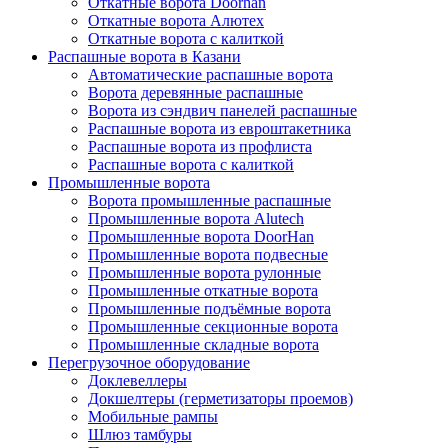
Откатные ворота Doorhan
Откатные ворота Алютех
Откатные ворота с калиткой
Распашные ворота в Казани
Автоматические распашные ворота
Ворота деревянные распашные
Ворота из сэндвич панелей распашные
Распашные ворота из евроштакетника
Распашные ворота из профлиста
Распашные ворота с калиткой
Промышленные ворота
Ворота промышленные распашные
Промышленные ворота Alutech
Промышленные ворота DoorHan
Промышленные ворота подвесные
Промышленные ворота рулонные
Промышленные откатные ворота
Промышленные подъёмные ворота
Промышленные секционные ворота
Промышленные складные ворота
Перегрузочное оборудование
Доклевеллеры
Докшелтеры (герметизаторы проемов)
Мобильные рампы
Шлюз тамбуры