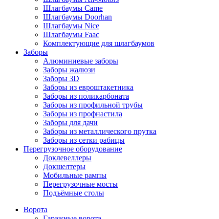
Шлагбаумы Came
Шлагбаумы Doorhan
Шлагбаумы Nice
Шлагбаумы Faac
Комплектующие для шлагбаумов
Заборы
Алюминиевые заборы
Заборы жалюзи
Заборы 3D
Заборы из евроштакетника
Заборы из поликарбоната
Заборы из профильной трубы
Заборы из профнастила
Заборы для дачи
Заборы из металлического прутка
Заборы из сетки рабицы
Перегрузочное оборудование
Доклевеллеры
Докшелтеры
Мобильные рампы
Перегрузочные мосты
Подъёмные столы
Ворота
Гаражные ворота