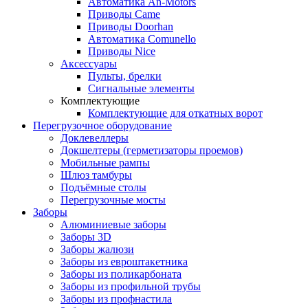
Автоматика An-Motors
Приводы Came
Приводы Doorhan
Автоматика Comunello
Приводы Nice
Аксессуары
Пульты, брелки
Сигнальные элементы
Комплектующие
Комплектующие для откатных ворот
Перегрузочное оборудование
Доклевеллеры
Докшелтеры (герметизаторы проемов)
Мобильные рампы
Шлюз тамбуры
Подъёмные столы
Перегрузочные мосты
Заборы
Алюминиевые заборы
Заборы 3D
Заборы жалюзи
Заборы из евроштакетника
Заборы из поликарбоната
Заборы из профильной трубы
Заборы из профнастила