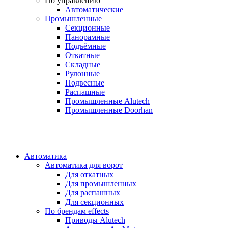
По управлению
Автоматические
Промышленные
Секционные
Панорамные
Подъёмные
Откатные
Складные
Рулонные
Подвесные
Распашные
Промышленные Alutech
Промышленные Doorhan
Автоматика
Автоматика для ворот
Для откатных
Для промышленных
Для распашных
Для секционных
По брендам
effects
Приводы Alutech