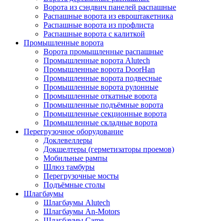
Ворота из сэндвич панелей распашные
Распашные ворота из евроштакетника
Распашные ворота из профлиста
Распашные ворота с калиткой
Промышленные ворота
Ворота промышленные распашные
Промышленные ворота Alutech
Промышленные ворота DoorHan
Промышленные ворота подвесные
Промышленные ворота рулонные
Промышленные откатные ворота
Промышленные подъёмные ворота
Промышленные секционные ворота
Промышленные складные ворота
Перегрузочное оборудование
Доклевеллеры
Докшелтеры (герметизаторы проемов)
Мобильные рампы
Шлюз тамбуры
Перегрузочные мосты
Подъёмные столы
Шлагбаумы
Шлагбаумы Alutech
Шлагбаумы An-Motors
Шлагбаумы Came