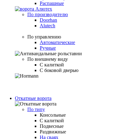
Распашные
По производителю
Doorhan
Alutech
По управлению
Автоматические
Ручные
По внешнему виду
С калиткой
С боковой дверью
Откатные ворота
По типу
Консольные
С калиткой
Подвесные
Раздвижные
На сваях