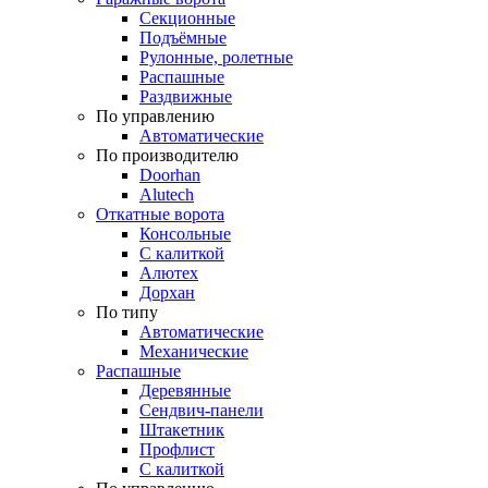
Секционные
Подъёмные
Рулонные, ролетные
Распашные
Раздвижные
По управлению
Автоматические
По производителю
Doorhan
Alutech
Откатные ворота
Консольные
С калиткой
Алютех
Дорхан
По типу
Автоматические
Механические
Распашные
Деревянные
Сендвич-панели
Штакетник
Профлист
С калиткой