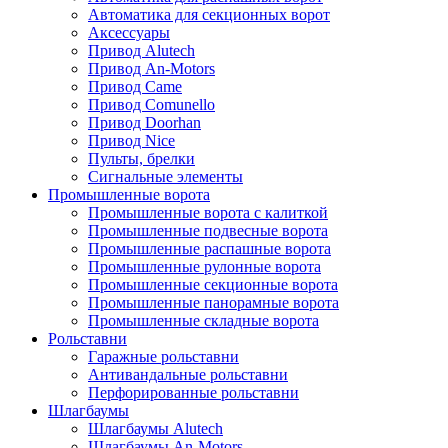
Автоматика для секционных ворот
Аксессуары
Привод Alutech
Привод An-Motors
Привод Came
Привод Comunello
Привод Doorhan
Привод Nice
Пульты, брелки
Сигнальные элементы
Промышленные ворота
Промышленные ворота с калиткой
Промышленные подвесные ворота
Промышленные распашные ворота
Промышленные рулонные ворота
Промышленные секционные ворота
Промышленные панорамные ворота
Промышленные складные ворота
Рольставни
Гаражные рольставни
Антивандальные рольставни
Перфорированные рольставни
Шлагбаумы
Шлагбаумы Alutech
Шлагбаумы An-Motors