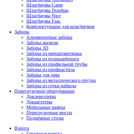
Шлагбаумы Came
Шлагбаумы Doorhan
Шлагбаумы Nice
Шлагбаумы Faac
Комплектующие для шлагбаумов
Заборы
Алюминиевые заборы
Заборы жалюзи
Заборы 3D
Заборы из евроштакетника
Заборы из поликарбоната
Заборы из профильной трубы
Заборы из профнастила
Заборы для дачи
Заборы из металлического прутка
Заборы из сетки рабицы
Перегрузочное оборудование
Доклевеллеры
Докшелтеры
Мобильные рампы
Перегрузочные мосты
Подъёмные столы
Ворота
Гаражные ворота