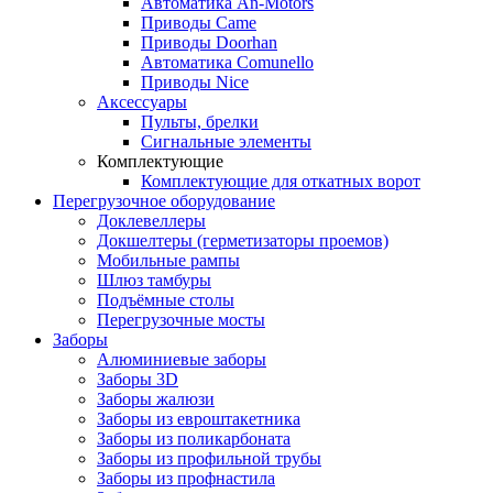
Автоматика An-Motors
Приводы Came
Приводы Doorhan
Автоматика Comunello
Приводы Nice
Аксессуары
Пульты, брелки
Сигнальные элементы
Комплектующие
Комплектующие для откатных ворот
Перегрузочное оборудование
Доклевеллеры
Докшелтеры (герметизаторы проемов)
Мобильные рампы
Шлюз тамбуры
Подъёмные столы
Перегрузочные мосты
Заборы
Алюминиевые заборы
Заборы 3D
Заборы жалюзи
Заборы из евроштакетника
Заборы из поликарбоната
Заборы из профильной трубы
Заборы из профнастила