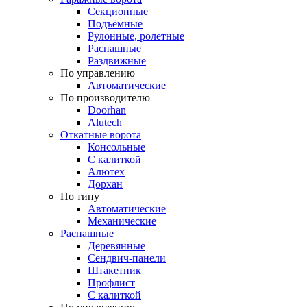
Секционные
Подъёмные
Рулонные, ролетные
Распашные
Раздвижные
По управлению
Автоматические
По производителю
Doorhan
Alutech
Откатные ворота
Консольные
С калиткой
Алютех
Дорхан
По типу
Автоматические
Механические
Распашные
Деревянные
Сендвич-панели
Штакетник
Профлист
С калиткой