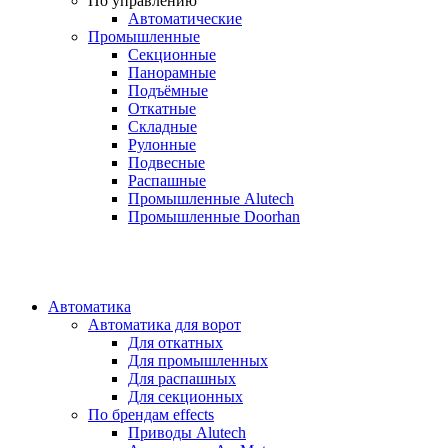
По управлению
Автоматические
Промышленные
Секционные
Панорамные
Подъёмные
Откатные
Складные
Рулонные
Подвесные
Распашные
Промышленные Alutech
Промышленные Doorhan
Автоматика
Автоматика для ворот
Для откатных
Для промышленных
Для распашных
Для секционных
По брендам
effects
Приводы Alutech