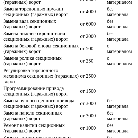
(гаражных) ворот
материалом
Замена торсионных пружин
без
от 4000
секционных (гаражных) ворот
материала
Замена вала секционных
без
от 6000
(гаражных) ворот
материала
Замена нижнего кронштейна
без
от 2000
секционных (гаражных) ворот
материала
Замена боковой опоры секционных
с
от 500
(гаражных) ворот
материалом
Замена ролика секционных
с
от 250
(гаражных) ворот
материалом
Регулировка торсионного
механизма секционных (гаражных)
от 2500
ворот
Программирование привода
от 1500
секционных (гаражных) ворот
Замена ручного цепного привода
без
от 3000
секционных (гаражных) ворот
материала
Замена панели секционных
без
от 3000
(гаражных) ворот
материала
Ремонт калитки секционных
без
от 1000
(гаражных) ворот
материала
Замена автоматического привода
без