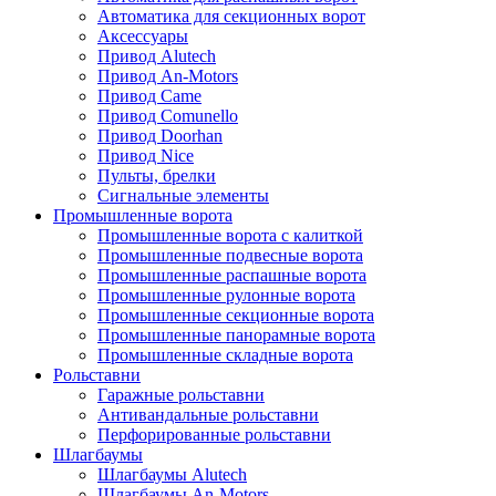
Автоматика для секционных ворот
Аксессуары
Привод Alutech
Привод An-Motors
Привод Came
Привод Comunello
Привод Doorhan
Привод Nice
Пульты, брелки
Сигнальные элементы
Промышленные ворота
Промышленные ворота с калиткой
Промышленные подвесные ворота
Промышленные распашные ворота
Промышленные рулонные ворота
Промышленные секционные ворота
Промышленные панорамные ворота
Промышленные складные ворота
Рольставни
Гаражные рольставни
Антивандальные рольставни
Перфорированные рольставни
Шлагбаумы
Шлагбаумы Alutech
Шлагбаумы An-Motors