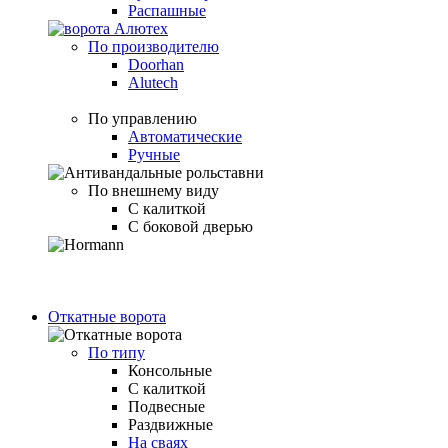
Распашные
По производителю
Doorhan
Alutech
По управлению
Автоматические
Ручные
По внешнему виду
С калиткой
С боковой дверью
Откатные ворота
По типу
Консольные
С калиткой
Подвесные
Раздвижные
На сваях