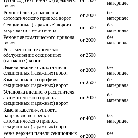
тугой ход секционных (гаражных)
от 1500
материала
ворот
Ремонт блока управления
без
от 2000
автоматического привода ворот
материала
Секционные (гаражные) ворота
без
от 1500
закрываются не до конца
материала
Ремонт автоматического привода
без
от 2000
ворот
материала
Регламентное техническое
обслуживание секционных
от 2500
(гаражных) ворот
Замена нижнего уплотнителя
без
от 2000
секционных (гаражных) ворот
материала
Замена нижнего профиля
без
от 2500
секционных (гаражных) ворот
материала
Установка внешнего расцепителя
без
автоматического привода
от 2000
материала
секционных (гаражных) ворот
Замена каретки/суппорта
направляющей рейки
без
от 4000
автоматического привода
материала
секционных (гаражных) ворот
Резка верхней панели секционных
без
от 2000