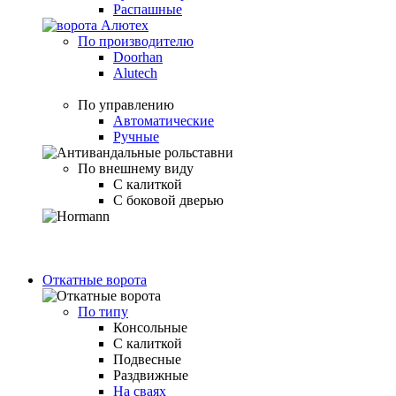
Распашные
По производителю
Doorhan
Alutech
По управлению
Автоматические
Ручные
По внешнему виду
С калиткой
С боковой дверью
Откатные ворота
По типу
Консольные
С калиткой
Подвесные
Раздвижные
На сваях