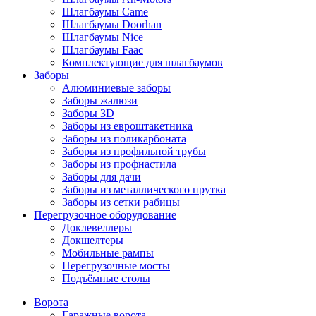
Шлагбаумы Came
Шлагбаумы Doorhan
Шлагбаумы Nice
Шлагбаумы Faac
Комплектующие для шлагбаумов
Заборы
Алюминиевые заборы
Заборы жалюзи
Заборы 3D
Заборы из евроштакетника
Заборы из поликарбоната
Заборы из профильной трубы
Заборы из профнастила
Заборы для дачи
Заборы из металлического прутка
Заборы из сетки рабицы
Перегрузочное оборудование
Доклевеллеры
Докшелтеры
Мобильные рампы
Перегрузочные мосты
Подъёмные столы
Ворота
Гаражные ворота