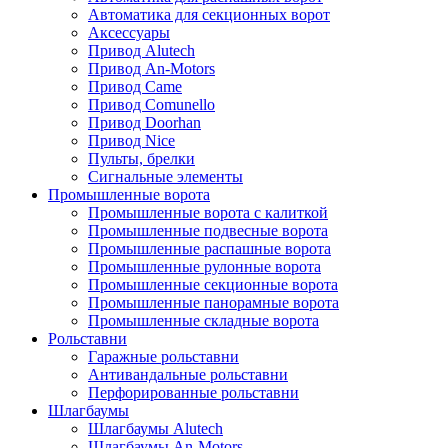
Автоматика для секционных ворот
Аксессуары
Привод Alutech
Привод An-Motors
Привод Came
Привод Comunello
Привод Doorhan
Привод Nice
Пульты, брелки
Сигнальные элементы
Промышленные ворота
Промышленные ворота с калиткой
Промышленные подвесные ворота
Промышленные распашные ворота
Промышленные рулонные ворота
Промышленные секционные ворота
Промышленные панорамные ворота
Промышленные складные ворота
Рольставни
Гаражные рольставни
Антивандальные рольставни
Перфорированные рольставни
Шлагбаумы
Шлагбаумы Alutech
Шлагбаумы An-Motors