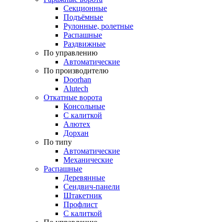
Секционные
Подъёмные
Рулонные, ролетные
Распашные
Раздвижные
По управлению
Автоматические
По производителю
Doorhan
Alutech
Откатные ворота
Консольные
С калиткой
Алютех
Дорхан
По типу
Автоматические
Механические
Распашные
Деревянные
Сендвич-панели
Штакетник
Профлист
С калиткой