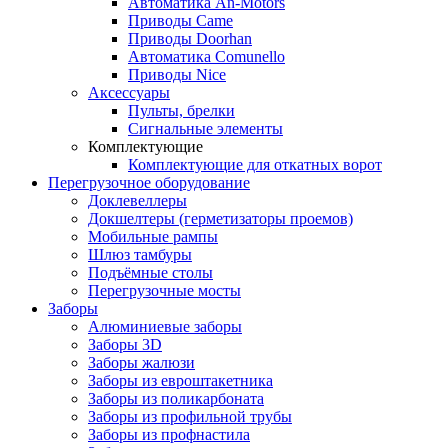
Автоматика An-Motors
Приводы Came
Приводы Doorhan
Автоматика Comunello
Приводы Nice
Аксессуары
Пульты, брелки
Сигнальные элементы
Комплектующие
Комплектующие для откатных ворот
Перегрузочное оборудование
Доклевеллеры
Докшелтеры (герметизаторы проемов)
Мобильные рампы
Шлюз тамбуры
Подъёмные столы
Перегрузочные мосты
Заборы
Алюминиевые заборы
Заборы 3D
Заборы жалюзи
Заборы из евроштакетника
Заборы из поликарбоната
Заборы из профильной трубы
Заборы из профнастила