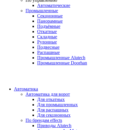
По управлению
Автоматические
Промышленные
Секционные
Панорамные
Подъёмные
Откатные
Складные
Рулонные
Подвесные
Распашные
Промышленные Alutech
Промышленные Doorhan
Автоматика
Автоматика для ворот
Для откатных
Для промышленных
Для распашных
Для секционных
По брендам
effects
Приводы Alutech