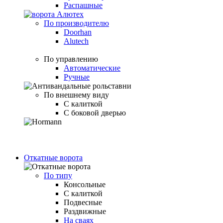
Распашные
По производителю
Doorhan
Alutech
По управлению
Автоматические
Ручные
По внешнему виду
С калиткой
С боковой дверью
Откатные ворота
По типу
Консольные
С калиткой
Подвесные
Раздвижные
На сваях