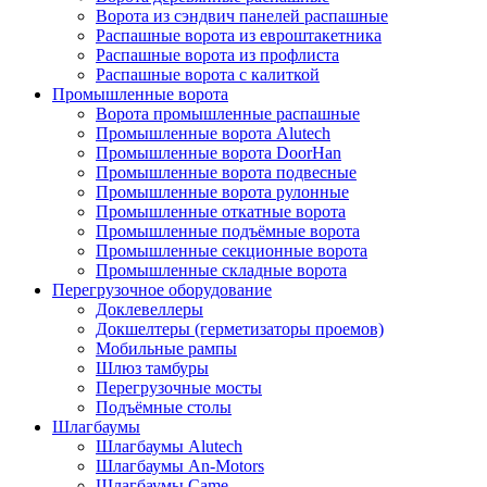
Ворота из сэндвич панелей распашные
Распашные ворота из евроштакетника
Распашные ворота из профлиста
Распашные ворота с калиткой
Промышленные ворота
Ворота промышленные распашные
Промышленные ворота Alutech
Промышленные ворота DoorHan
Промышленные ворота подвесные
Промышленные ворота рулонные
Промышленные откатные ворота
Промышленные подъёмные ворота
Промышленные секционные ворота
Промышленные складные ворота
Перегрузочное оборудование
Доклевеллеры
Докшелтеры (герметизаторы проемов)
Мобильные рампы
Шлюз тамбуры
Перегрузочные мосты
Подъёмные столы
Шлагбаумы
Шлагбаумы Alutech
Шлагбаумы An-Motors
Шлагбаумы Came