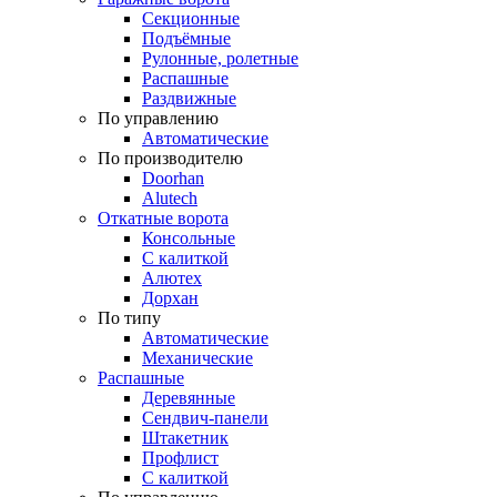
Секционные
Подъёмные
Рулонные, ролетные
Распашные
Раздвижные
По управлению
Автоматические
По производителю
Doorhan
Alutech
Откатные ворота
Консольные
С калиткой
Алютех
Дорхан
По типу
Автоматические
Механические
Распашные
Деревянные
Сендвич-панели
Штакетник
Профлист
С калиткой