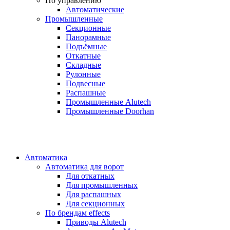
По управлению
Автоматические
Промышленные
Секционные
Панорамные
Подъёмные
Откатные
Складные
Рулонные
Подвесные
Распашные
Промышленные Alutech
Промышленные Doorhan
Автоматика
Автоматика для ворот
Для откатных
Для промышленных
Для распашных
Для секционных
По брендам
effects
Приводы Alutech