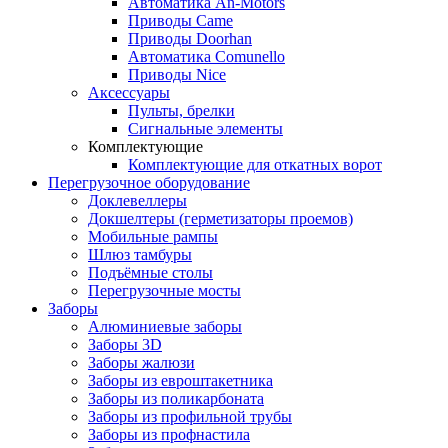
Автоматика An-Motors
Приводы Came
Приводы Doorhan
Автоматика Comunello
Приводы Nice
Аксессуары
Пульты, брелки
Сигнальные элементы
Комплектующие
Комплектующие для откатных ворот
Перегрузочное оборудование
Доклевеллеры
Докшелтеры (герметизаторы проемов)
Мобильные рампы
Шлюз тамбуры
Подъёмные столы
Перегрузочные мосты
Заборы
Алюминиевые заборы
Заборы 3D
Заборы жалюзи
Заборы из евроштакетника
Заборы из поликарбоната
Заборы из профильной трубы
Заборы из профнастила