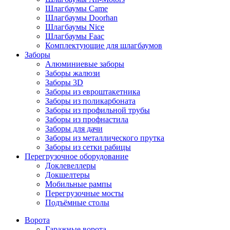
Шлагбаумы Came
Шлагбаумы Doorhan
Шлагбаумы Nice
Шлагбаумы Faac
Комплектующие для шлагбаумов
Заборы
Алюминиевые заборы
Заборы жалюзи
Заборы 3D
Заборы из евроштакетника
Заборы из поликарбоната
Заборы из профильной трубы
Заборы из профнастила
Заборы для дачи
Заборы из металлического прутка
Заборы из сетки рабицы
Перегрузочное оборудование
Доклевеллеры
Докшелтеры
Мобильные рампы
Перегрузочные мосты
Подъёмные столы
Ворота
Гаражные ворота