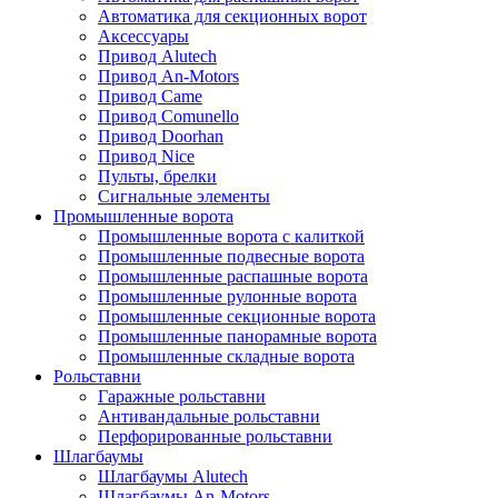
Автоматика для секционных ворот
Аксессуары
Привод Alutech
Привод An-Motors
Привод Came
Привод Comunello
Привод Doorhan
Привод Nice
Пульты, брелки
Сигнальные элементы
Промышленные ворота
Промышленные ворота с калиткой
Промышленные подвесные ворота
Промышленные распашные ворота
Промышленные рулонные ворота
Промышленные секционные ворота
Промышленные панорамные ворота
Промышленные складные ворота
Рольставни
Гаражные рольставни
Антивандальные рольставни
Перфорированные рольставни
Шлагбаумы
Шлагбаумы Alutech
Шлагбаумы An-Motors