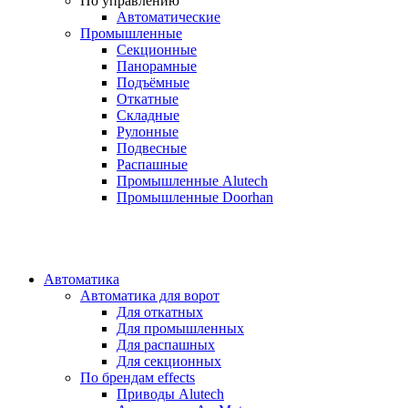
По управлению
Автоматические
Промышленные
Секционные
Панорамные
Подъёмные
Откатные
Складные
Рулонные
Подвесные
Распашные
Промышленные Alutech
Промышленные Doorhan
Автоматика
Автоматика для ворот
Для откатных
Для промышленных
Для распашных
Для секционных
По брендам
effects
Приводы Alutech