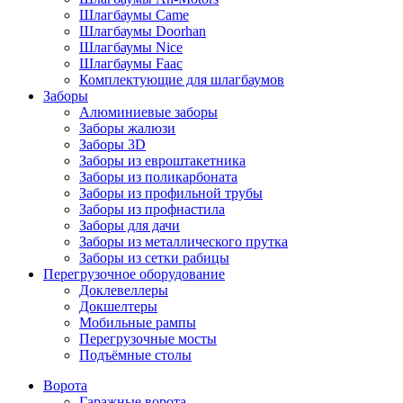
Шлагбаумы Came
Шлагбаумы Doorhan
Шлагбаумы Nice
Шлагбаумы Faac
Комплектующие для шлагбаумов
Заборы
Алюминиевые заборы
Заборы жалюзи
Заборы 3D
Заборы из евроштакетника
Заборы из поликарбоната
Заборы из профильной трубы
Заборы из профнастила
Заборы для дачи
Заборы из металлического прутка
Заборы из сетки рабицы
Перегрузочное оборудование
Доклевеллеры
Докшелтеры
Мобильные рампы
Перегрузочные мосты
Подъёмные столы
Ворота
Гаражные ворота