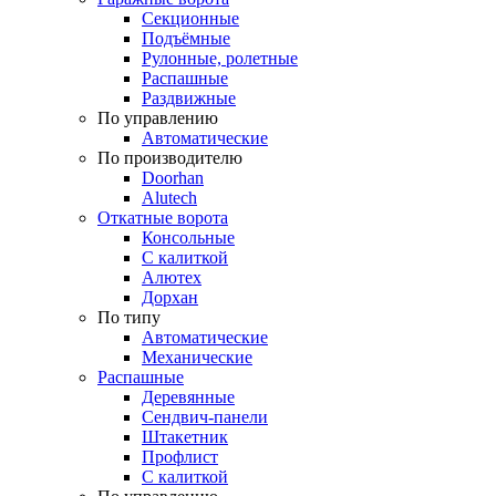
Секционные
Подъёмные
Рулонные, ролетные
Распашные
Раздвижные
По управлению
Автоматические
По производителю
Doorhan
Alutech
Откатные ворота
Консольные
С калиткой
Алютех
Дорхан
По типу
Автоматические
Механические
Распашные
Деревянные
Сендвич-панели
Штакетник
Профлист
С калиткой