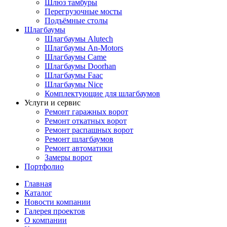
Шлюз тамбуры
Перегрузочные мосты
Подъёмные столы
Шлагбаумы
Шлагбаумы Alutech
Шлагбаумы An-Motors
Шлагбаумы Came
Шлагбаумы Doorhan
Шлагбаумы Faac
Шлагбаумы Nice
Комплектующие для шлагбаумов
Услуги и сервис
Ремонт гаражных ворот
Ремонт откатных ворот
Ремонт распашных ворот
Ремонт шлагбаумов
Ремонт автоматики
Замеры ворот
Портфолио
Главная
Каталог
Новости компании
Галерея проектов
О компании