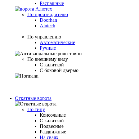
Распашные
По производителю
Doorhan
Alutech
По управлению
Автоматические
Ручные
По внешнему виду
С калиткой
С боковой дверью
Откатные ворота
По типу
Консольные
С калиткой
Подвесные
Раздвижные
На сваях