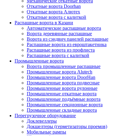
Механические откатные ворота
Откатные ворота Doorhan
Откатные ворота Алютех
Откатные ворота с калиткой
Распашные ворота в Казани
Автоматические распашные ворота
Ворота деревянные распашные
Ворота из сэндвич панелей распашные
Распашные ворота из евроштакетника
Распашные ворота из профлиста
Распашные ворота с калиткой
Промышленные ворота
Ворота промышленные распашные
Промышленные ворота Alutech
Промышленные ворота DoorHan
Промышленные ворота подвесные
Промышленные ворота рулонные
Промышленные откатные ворота
Промышленные подъёмные ворота
Промышленные секционные ворота
Промышленные складные ворота
Перегрузочное оборудование
Доклевеллеры
Докшелтеры (герметизаторы проемов)
Мобильные рампы