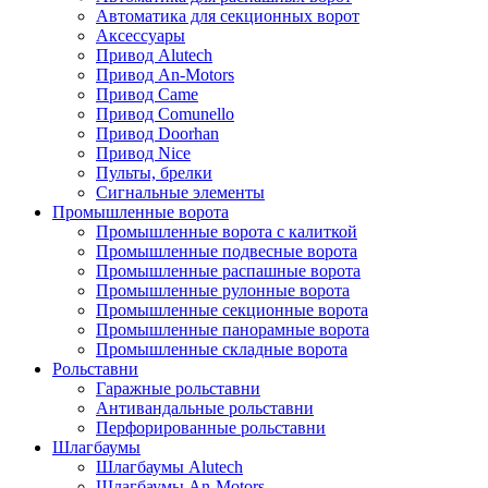
Автоматика для секционных ворот
Аксессуары
Привод Alutech
Привод An-Motors
Привод Came
Привод Comunello
Привод Doorhan
Привод Nice
Пульты, брелки
Сигнальные элементы
Промышленные ворота
Промышленные ворота с калиткой
Промышленные подвесные ворота
Промышленные распашные ворота
Промышленные рулонные ворота
Промышленные секционные ворота
Промышленные панорамные ворота
Промышленные складные ворота
Рольставни
Гаражные рольставни
Антивандальные рольставни
Перфорированные рольставни
Шлагбаумы
Шлагбаумы Alutech
Шлагбаумы An-Motors