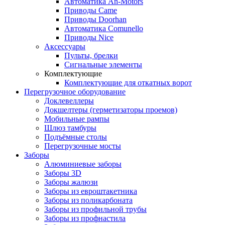
Автоматика An-Motors
Приводы Came
Приводы Doorhan
Автоматика Comunello
Приводы Nice
Аксессуары
Пульты, брелки
Сигнальные элементы
Комплектующие
Комплектующие для откатных ворот
Перегрузочное оборудование
Доклевеллеры
Докшелтеры (герметизаторы проемов)
Мобильные рампы
Шлюз тамбуры
Подъёмные столы
Перегрузочные мосты
Заборы
Алюминиевые заборы
Заборы 3D
Заборы жалюзи
Заборы из евроштакетника
Заборы из поликарбоната
Заборы из профильной трубы
Заборы из профнастила