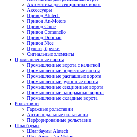
Автоматика для секционных ворот
Аксессуары
Привод Alutech
Привод An-Motors
Привод Came
Привод Comunello
Привод Doorhan
Привод Nice
Пульты, брелки
Сигнальные элементы
Промышленные ворота
Промышленные ворота с калиткой
Промышленные подвесные ворота
Промышленные распашные ворота
Промышленные рулонные ворота
Промышленные секционные ворота
Промышленные панорамные ворота
Промышленные складные ворота
Рольставни
Гаражные рольставни
Антивандальные рольставни
Перфорированные рольставни
Шлагбаумы
Шлагбаумы Alutech
Шлагбаумы An-Motors