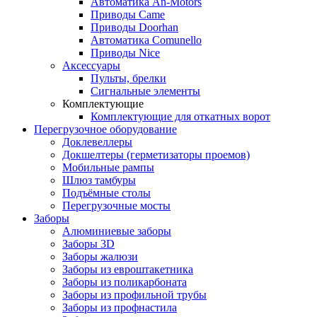
Автоматика An-Motors
Приводы Came
Приводы Doorhan
Автоматика Comunello
Приводы Nice
Аксессуары
Пульты, брелки
Сигнальные элементы
Комплектующие
Комплектующие для откатных ворот
Перегрузочное оборудование
Доклевеллеры
Докшелтеры (герметизаторы проемов)
Мобильные рампы
Шлюз тамбуры
Подъёмные столы
Перегрузочные мосты
Заборы
Алюминиевые заборы
Заборы 3D
Заборы жалюзи
Заборы из евроштакетника
Заборы из поликарбоната
Заборы из профильной трубы
Заборы из профнастила