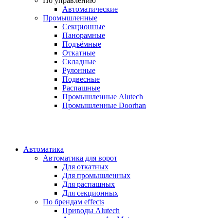
По управлению
Автоматические
Промышленные
Секционные
Панорамные
Подъёмные
Откатные
Складные
Рулонные
Подвесные
Распашные
Промышленные Alutech
Промышленные Doorhan
Автоматика
Автоматика для ворот
Для откатных
Для промышленных
Для распашных
Для секционных
По брендам
effects
Приводы Alutech