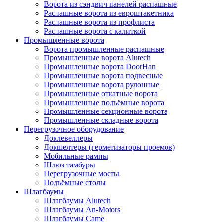
Ворота из сэндвич панелей распашные
Распашные ворота из евроштакетника
Распашные ворота из профлиста
Распашные ворота с калиткой
Промышленные ворота
Ворота промышленные распашные
Промышленные ворота Alutech
Промышленные ворота DoorHan
Промышленные ворота подвесные
Промышленные ворота рулонные
Промышленные откатные ворота
Промышленные подъёмные ворота
Промышленные секционные ворота
Промышленные складные ворота
Перегрузочное оборудование
Доклевеллеры
Докшелтеры (герметизаторы проемов)
Мобильные рампы
Шлюз тамбуры
Перегрузочные мосты
Подъёмные столы
Шлагбаумы
Шлагбаумы Alutech
Шлагбаумы An-Motors
Шлагбаумы Came