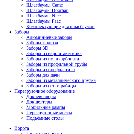
Шлагбаумы Came
Шлагбаумы Doorhan
Шлагбаумы Nice
Шлагбаумы Faac
Комплектующие для шлагбаумов
Заборы
Алюминиевые заборы
Заборы жалюзи
Заборы 3D
Заборы из евроштакетника
Заборы из поликарбоната
Заборы из профильной трубы
Заборы из профнастила
Заборы для дачи
Заборы из металлического прутка
Заборы из сетки рабицы
Перегрузочное оборудование
Доклевеллеры
Докшелтеры
Мобильные рампы
Перегрузочные мосты
Подъёмные столы
Ворота
Гаражные ворота