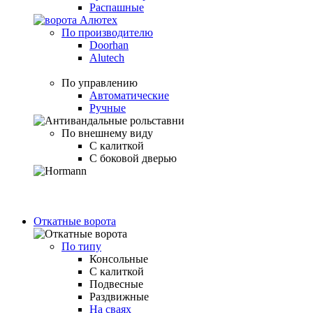
Распашные
По производителю
Doorhan
Alutech
По управлению
Автоматические
Ручные
По внешнему виду
С калиткой
С боковой дверью
Откатные ворота
По типу
Консольные
С калиткой
Подвесные
Раздвижные
На сваях