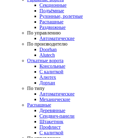
Секционные
Подъёмные
Рулонные, ролетные
Распашные
Раздвижные
По управлению
Автоматические
По производителю
Doorhan
Alutech
Откатные ворота
Консольные
С калиткой
Алютех
Дорхан
По типу
Автоматические
Механические
Распашные
Деревянные
Сендвич-панели
Штакетник
Профлист
С калиткой