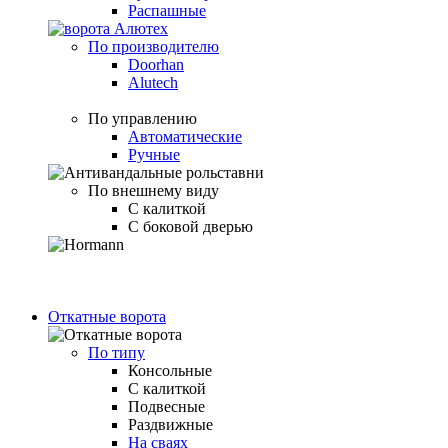
Распашные
По производителю
Doorhan
Alutech
По управлению
Автоматические
Ручные
По внешнему виду
С калиткой
С боковой дверью
Откатные ворота
По типу
Консольные
С калиткой
Подвесные
Раздвижные
На сваях