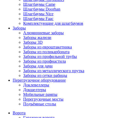
Шлагбаумы Came
Шлагбаумы Doorhan
Шлагбаумы Nice
Шлагбаумы Faac
Комплектующие для шлагбаумов
Заборы
Алюминиевые заборы
Заборы жалюзи
Заборы 3D
Заборы из евроштакетника
Заборы из поликарбоната
Заборы из профильной трубы
Заборы из профнастила
Заборы для дачи
Заборы из металлического прутка
Заборы из сетки рабицы
Перегрузочное оборудование
Доклевеллеры
Докшелтеры
Мобильные рампы
Перегрузочные мосты
Подъёмные столы
Ворота
Гаражные ворота