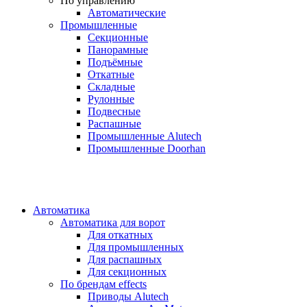
По управлению
Автоматические
Промышленные
Секционные
Панорамные
Подъёмные
Откатные
Складные
Рулонные
Подвесные
Распашные
Промышленные Alutech
Промышленные Doorhan
Автоматика
Автоматика для ворот
Для откатных
Для промышленных
Для распашных
Для секционных
По брендам
effects
Приводы Alutech