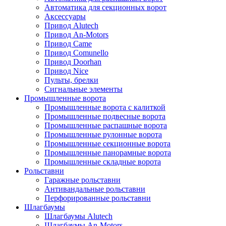
Автоматика для секционных ворот
Аксессуары
Привод Alutech
Привод An-Motors
Привод Came
Привод Comunello
Привод Doorhan
Привод Nice
Пульты, брелки
Сигнальные элементы
Промышленные ворота
Промышленные ворота с калиткой
Промышленные подвесные ворота
Промышленные распашные ворота
Промышленные рулонные ворота
Промышленные секционные ворота
Промышленные панорамные ворота
Промышленные складные ворота
Рольставни
Гаражные рольставни
Антивандальные рольставни
Перфорированные рольставни
Шлагбаумы
Шлагбаумы Alutech
Шлагбаумы An-Motors