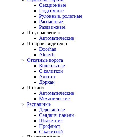
Секционные
Подъёмные
Рулонные, ролетные
Распашные
Раздвижные
По управлению
Автоматические
По производителю
Doorhan
Alutech
Откатные ворота
Консольные
С калиткой
Алютех
Дорхан
По типу
Автоматические
Механические
Распашные
Деревянные
Сендвич-панели
Штакетник
Профлист
С калиткой