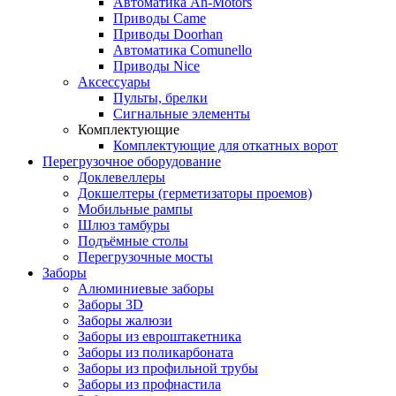
Автоматика An-Motors
Приводы Came
Приводы Doorhan
Автоматика Comunello
Приводы Nice
Аксессуары
Пульты, брелки
Сигнальные элементы
Комплектующие
Комплектующие для откатных ворот
Перегрузочное оборудование
Доклевеллеры
Докшелтеры (герметизаторы проемов)
Мобильные рампы
Шлюз тамбуры
Подъёмные столы
Перегрузочные мосты
Заборы
Алюминиевые заборы
Заборы 3D
Заборы жалюзи
Заборы из евроштакетника
Заборы из поликарбоната
Заборы из профильной трубы
Заборы из профнастила