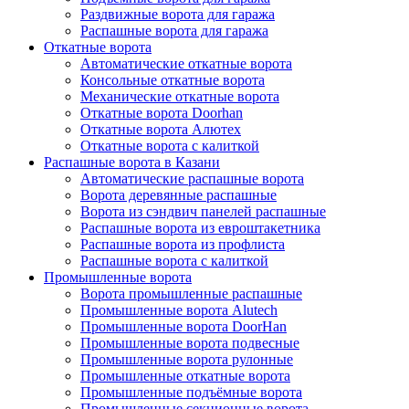
Раздвижные ворота для гаража
Распашные ворота для гаража
Откатные ворота
Автоматические откатные ворота
Консольные откатные ворота
Механические откатные ворота
Откатные ворота Doorhan
Откатные ворота Алютех
Откатные ворота с калиткой
Распашные ворота в Казани
Автоматические распашные ворота
Ворота деревянные распашные
Ворота из сэндвич панелей распашные
Распашные ворота из евроштакетника
Распашные ворота из профлиста
Распашные ворота с калиткой
Промышленные ворота
Ворота промышленные распашные
Промышленные ворота Alutech
Промышленные ворота DoorHan
Промышленные ворота подвесные
Промышленные ворота рулонные
Промышленные откатные ворота
Промышленные подъёмные ворота
Промышленные секционные ворота