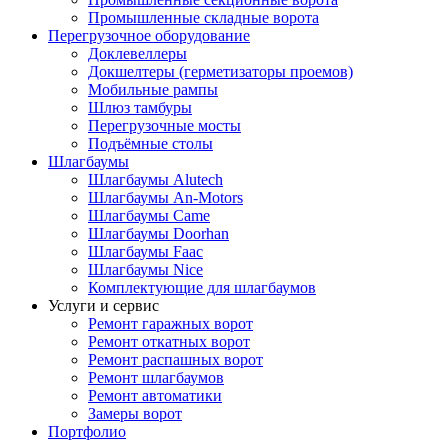
Промышленные складные ворота
Перегрузочное оборудование
Доклевеллеры
Докшелтеры (герметизаторы проемов)
Мобильные рампы
Шлюз тамбуры
Перегрузочные мосты
Подъёмные столы
Шлагбаумы
Шлагбаумы Alutech
Шлагбаумы An-Motors
Шлагбаумы Came
Шлагбаумы Doorhan
Шлагбаумы Faac
Шлагбаумы Nice
Комплектующие для шлагбаумов
Услуги и сервис
Ремонт гаражных ворот
Ремонт откатных ворот
Ремонт распашных ворот
Ремонт шлагбаумов
Ремонт автоматики
Замеры ворот
Портфолио