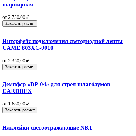
шарнирная
от
2 730,00
₽
Заказать расчет
Интерфейс подключения светодиодной ленты
CAME 803XC-0010
от
2 350,00
₽
Заказать расчет
Демпфер «DP-04» для стрел шлагбаумов
CARDDEX
от
1 680,00
₽
Заказать расчет
Наклейки светоотражающие NK1