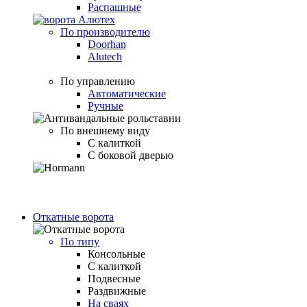
Распашные
По производителю
Doorhan
Alutech
По управлению
Автоматические
Ручные
По внешнему виду
С калиткой
С боковой дверью
Откатные ворота
По типу
Консольные
С калиткой
Подвесные
Раздвижные
На сваях