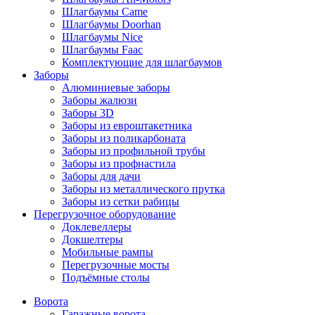
Шлагбаумы Came
Шлагбаумы Doorhan
Шлагбаумы Nice
Шлагбаумы Faac
Комплектующие для шлагбаумов
Заборы
Алюминиевые заборы
Заборы жалюзи
Заборы 3D
Заборы из евроштакетника
Заборы из поликарбоната
Заборы из профильной трубы
Заборы из профнастила
Заборы для дачи
Заборы из металлического прутка
Заборы из сетки рабицы
Перегрузочное оборудование
Доклевеллеры
Докшелтеры
Мобильные рампы
Перегрузочные мосты
Подъёмные столы
Ворота
Гаражные ворота