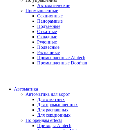
По управлению
Автоматические
Промышленные
Секционные
Панорамные
Подъёмные
Откатные
Складные
Рулонные
Подвесные
Распашные
Промышленные Alutech
Промышленные Doorhan
Автоматика
Автоматика для ворот
Для откатных
Для промышленных
Для распашных
Для секционных
По брендам
effects
Приводы Alutech