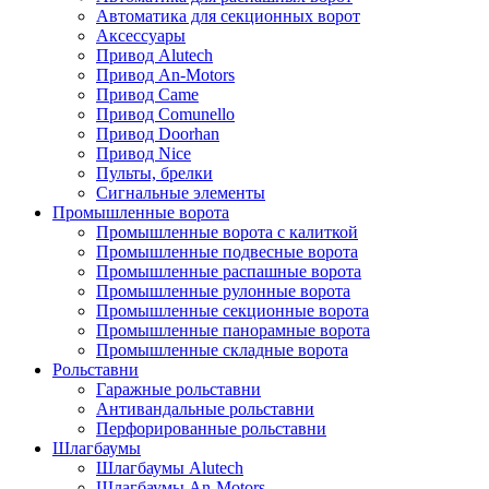
Автоматика для секционных ворот
Аксессуары
Привод Alutech
Привод An-Motors
Привод Came
Привод Comunello
Привод Doorhan
Привод Nice
Пульты, брелки
Сигнальные элементы
Промышленные ворота
Промышленные ворота с калиткой
Промышленные подвесные ворота
Промышленные распашные ворота
Промышленные рулонные ворота
Промышленные секционные ворота
Промышленные панорамные ворота
Промышленные складные ворота
Рольставни
Гаражные рольставни
Антивандальные рольставни
Перфорированные рольставни
Шлагбаумы
Шлагбаумы Alutech
Шлагбаумы An-Motors