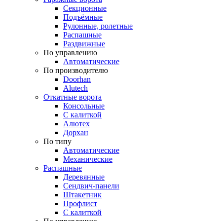
Секционные
Подъёмные
Рулонные, ролетные
Распашные
Раздвижные
По управлению
Автоматические
По производителю
Doorhan
Alutech
Откатные ворота
Консольные
С калиткой
Алютех
Дорхан
По типу
Автоматические
Механические
Распашные
Деревянные
Сендвич-панели
Штакетник
Профлист
С калиткой