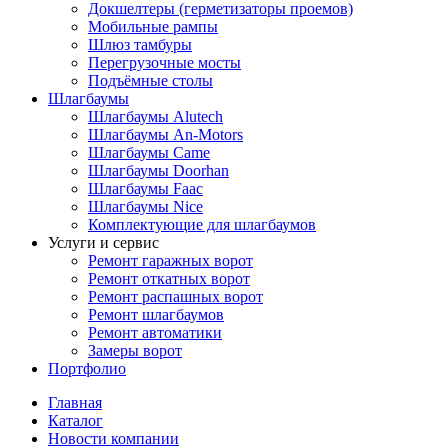
Докшелтеры (герметизаторы проемов)
Мобильные рампы
Шлюз тамбуры
Перегрузочные мосты
Подъёмные столы
Шлагбаумы
Шлагбаумы Alutech
Шлагбаумы An-Motors
Шлагбаумы Came
Шлагбаумы Doorhan
Шлагбаумы Faac
Шлагбаумы Nice
Комплектующие для шлагбаумов
Услуги и сервис
Ремонт гаражных ворот
Ремонт откатных ворот
Ремонт распашных ворот
Ремонт шлагбаумов
Ремонт автоматики
Замеры ворот
Портфолио
Главная
Каталог
Новости компании