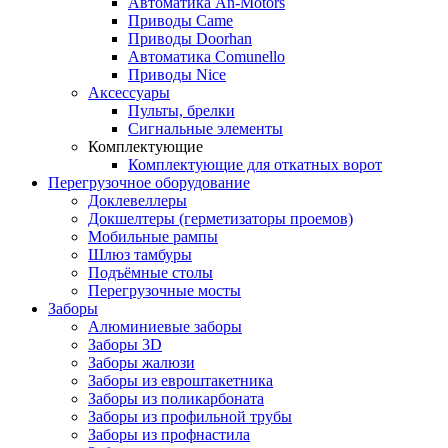
Автоматика An-Motors
Приводы Came
Приводы Doorhan
Автоматика Comunello
Приводы Nice
Аксессуары
Пульты, брелки
Сигнальные элементы
Комплектующие
Комплектующие для откатных ворот
Перегрузочное оборудование
Доклевеллеры
Докшелтеры (герметизаторы проемов)
Мобильные рампы
Шлюз тамбуры
Подъёмные столы
Перегрузочные мосты
Заборы
Алюминиевые заборы
Заборы 3D
Заборы жалюзи
Заборы из евроштакетника
Заборы из поликарбоната
Заборы из профильной трубы
Заборы из профнастила