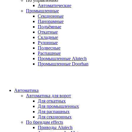
По управлению
Автоматические
Промышленные
Секционные
Панорамные
Подъёмные
Откатные
Складные
Рулонные
Подвесные
Распашные
Промышленные Alutech
Промышленные Doorhan
Автоматика
Автоматика для ворот
Для откатных
Для промышленных
Для распашных
Для секционных
По брендам
effects
Приводы Alutech