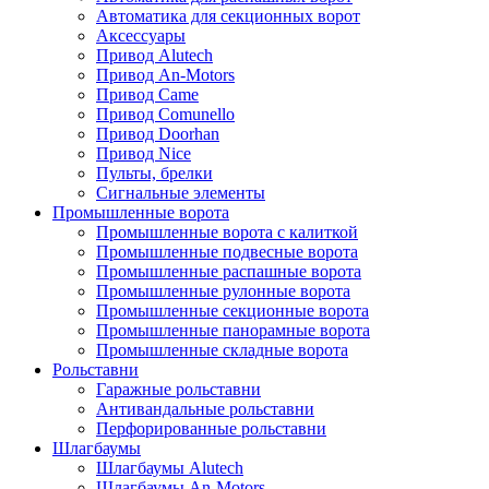
Автоматика для секционных ворот
Аксессуары
Привод Alutech
Привод An-Motors
Привод Came
Привод Comunello
Привод Doorhan
Привод Nice
Пульты, брелки
Сигнальные элементы
Промышленные ворота
Промышленные ворота с калиткой
Промышленные подвесные ворота
Промышленные распашные ворота
Промышленные рулонные ворота
Промышленные секционные ворота
Промышленные панорамные ворота
Промышленные складные ворота
Рольставни
Гаражные рольставни
Антивандальные рольставни
Перфорированные рольставни
Шлагбаумы
Шлагбаумы Alutech
Шлагбаумы An-Motors