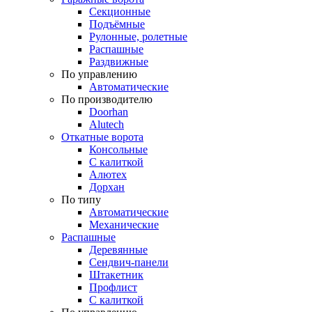
Секционные
Подъёмные
Рулонные, ролетные
Распашные
Раздвижные
По управлению
Автоматические
По производителю
Doorhan
Alutech
Откатные ворота
Консольные
С калиткой
Алютех
Дорхан
По типу
Автоматические
Механические
Распашные
Деревянные
Сендвич-панели
Штакетник
Профлист
С калиткой