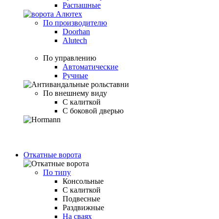
Распашные
По производителю
Doorhan
Alutech
По управлению
Автоматические
Ручные
По внешнему виду
С калиткой
С боковой дверью
Откатные ворота
По типу
Консольные
С калиткой
Подвесные
Раздвижные
На сваях