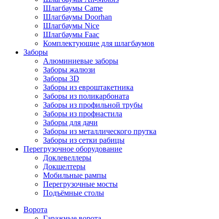
Шлагбаумы Came
Шлагбаумы Doorhan
Шлагбаумы Nice
Шлагбаумы Faac
Комплектующие для шлагбаумов
Заборы
Алюминиевые заборы
Заборы жалюзи
Заборы 3D
Заборы из евроштакетника
Заборы из поликарбоната
Заборы из профильной трубы
Заборы из профнастила
Заборы для дачи
Заборы из металлического прутка
Заборы из сетки рабицы
Перегрузочное оборудование
Доклевеллеры
Докшелтеры
Мобильные рампы
Перегрузочные мосты
Подъёмные столы
Ворота
Гаражные ворота