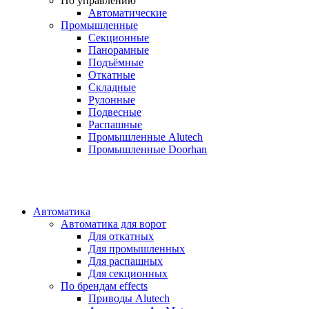
По управлению
Автоматические
Промышленные
Секционные
Панорамные
Подъёмные
Откатные
Складные
Рулонные
Подвесные
Распашные
Промышленные Alutech
Промышленные Doorhan
Автоматика
Автоматика для ворот
Для откатных
Для промышленных
Для распашных
Для секционных
По брендам
effects
Приводы Alutech