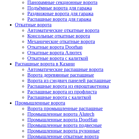
Панорамные секционные ворота
Подъёмные ворота для гаража
Раздвижные ворота для гаража
Распашные ворота для гаража
Откатные ворота
Автоматические откатные ворота
Консольные откатные ворота
Механические откатные ворота
Откатные ворота Doorhan
Откатные ворота Алютех
Откатные ворота с калиткой
Распашные ворота в Казани
Автоматические распашные ворота
Ворота деревянные распашные
Ворота из сэндвич панелей распашные
Распашные ворота из евроштакетника
Распашные ворота из профлиста
Распашные ворота с калиткой
Промышленные ворота
Ворота промышленные распашные
Промышленные ворота Alutech
Промышленные ворота DoorHan
Промышленные ворота подвесные
Промышленные ворота рулонные
Промышленные откатные ворота