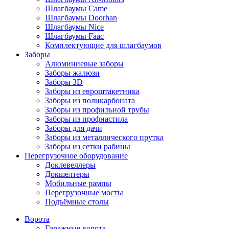
Шлагбаумы Came
Шлагбаумы Doorhan
Шлагбаумы Nice
Шлагбаумы Faac
Комплектующие для шлагбаумов
Заборы
Алюминиевые заборы
Заборы жалюзи
Заборы 3D
Заборы из евроштакетника
Заборы из поликарбоната
Заборы из профильной трубы
Заборы из профнастила
Заборы для дачи
Заборы из металлического прутка
Заборы из сетки рабицы
Перегрузочное оборудование
Доклевеллеры
Докшелтеры
Мобильные рампы
Перегрузочные мосты
Подъёмные столы
Ворота
Гаражные ворота