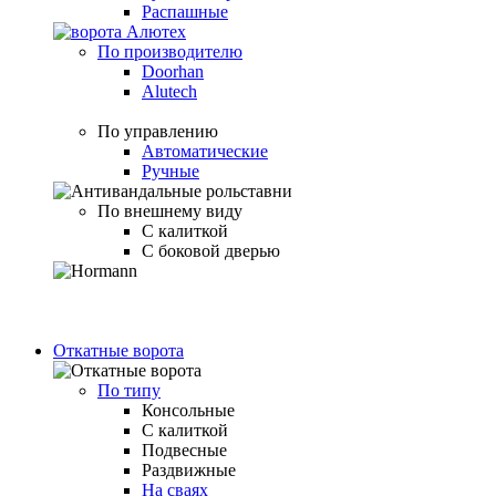
Распашные
По производителю
Doorhan
Alutech
По управлению
Автоматические
Ручные
По внешнему виду
С калиткой
С боковой дверью
Откатные ворота
По типу
Консольные
С калиткой
Подвесные
Раздвижные
На сваях