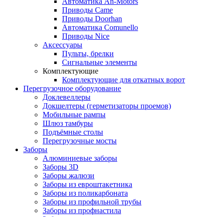
Автоматика An-Motors
Приводы Came
Приводы Doorhan
Автоматика Comunello
Приводы Nice
Аксессуары
Пульты, брелки
Сигнальные элементы
Комплектующие
Комплектующие для откатных ворот
Перегрузочное оборудование
Доклевеллеры
Докшелтеры (герметизаторы проемов)
Мобильные рампы
Шлюз тамбуры
Подъёмные столы
Перегрузочные мосты
Заборы
Алюминиевые заборы
Заборы 3D
Заборы жалюзи
Заборы из евроштакетника
Заборы из поликарбоната
Заборы из профильной трубы
Заборы из профнастила