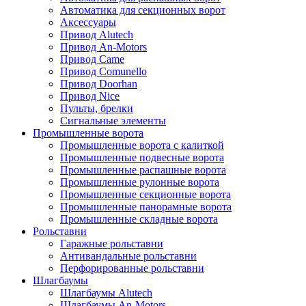
Автоматика для секционных ворот
Аксессуары
Привод Alutech
Привод An-Motors
Привод Came
Привод Comunello
Привод Doorhan
Привод Nice
Пульты, брелки
Сигнальные элементы
Промышленные ворота
Промышленные ворота с калиткой
Промышленные подвесные ворота
Промышленные распашные ворота
Промышленные рулонные ворота
Промышленные секционные ворота
Промышленные панорамные ворота
Промышленные складные ворота
Рольставни
Гаражные рольставни
Антивандальные рольставни
Перфорированные рольставни
Шлагбаумы
Шлагбаумы Alutech
Шлагбаумы An-Motors