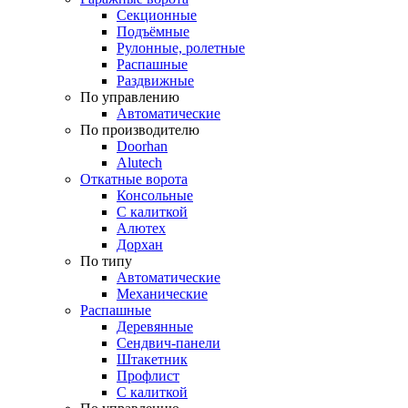
Секционные
Подъёмные
Рулонные, ролетные
Распашные
Раздвижные
По управлению
Автоматические
По производителю
Doorhan
Alutech
Откатные ворота
Консольные
С калиткой
Алютех
Дорхан
По типу
Автоматические
Механические
Распашные
Деревянные
Сендвич-панели
Штакетник
Профлист
С калиткой