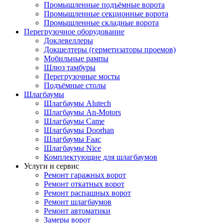
Промышленные подъёмные ворота
Промышленные секционные ворота
Промышленные складные ворота
Перегрузочное оборудование
Доклевеллеры
Докшелтеры (герметизаторы проемов)
Мобильные рампы
Шлюз тамбуры
Перегрузочные мосты
Подъёмные столы
Шлагбаумы
Шлагбаумы Alutech
Шлагбаумы An-Motors
Шлагбаумы Came
Шлагбаумы Doorhan
Шлагбаумы Faac
Шлагбаумы Nice
Комплектующие для шлагбаумов
Услуги и сервис
Ремонт гаражных ворот
Ремонт откатных ворот
Ремонт распашных ворот
Ремонт шлагбаумов
Ремонт автоматики
Замеры ворот