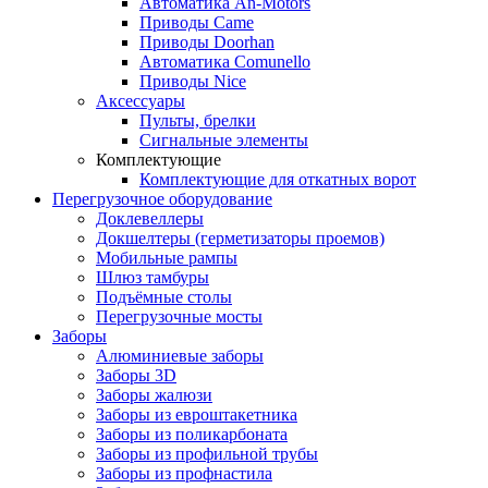
Автоматика An-Motors
Приводы Came
Приводы Doorhan
Автоматика Comunello
Приводы Nice
Аксессуары
Пульты, брелки
Сигнальные элементы
Комплектующие
Комплектующие для откатных ворот
Перегрузочное оборудование
Доклевеллеры
Докшелтеры (герметизаторы проемов)
Мобильные рампы
Шлюз тамбуры
Подъёмные столы
Перегрузочные мосты
Заборы
Алюминиевые заборы
Заборы 3D
Заборы жалюзи
Заборы из евроштакетника
Заборы из поликарбоната
Заборы из профильной трубы
Заборы из профнастила