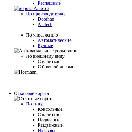
Распашные
По производителю
Doorhan
Alutech
По управлению
Автоматические
Ручные
По внешнему виду
С калиткой
С боковой дверью
Откатные ворота
По типу
Консольные
С калиткой
Подвесные
Раздвижные
На сваях