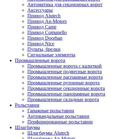
Автоматика для секционных ворот
Аксессуары
Привод Alutech
Привод An-Motors
Привод Came
Привод Comunello
Привод Doorhan
Привод Nice
Пульты, брелки
Сигнальные элементы
Промышленные ворота
Промышленные ворота с калиткой
Промышленные подвесные ворота
Промышленные распашные ворота
Промышленные рулонные ворота
Промышленные секционные ворота
Промышленные панорамные ворота
Промышленные складные ворота
Рольставни
Гаражные рольставни
Антивандальные рольставни
Перфорированные рольставни
Шлагбаумы
Шлагбаумы Alutech
Шлагбаумы An-Motors