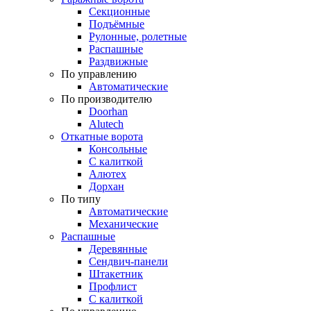
Секционные
Подъёмные
Рулонные, ролетные
Распашные
Раздвижные
По управлению
Автоматические
По производителю
Doorhan
Alutech
Откатные ворота
Консольные
С калиткой
Алютех
Дорхан
По типу
Автоматические
Механические
Распашные
Деревянные
Сендвич-панели
Штакетник
Профлист
С калиткой