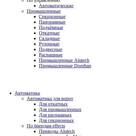
По управлению
Автоматические
Промышленные
Секционные
Панорамные
Подъёмные
Откатные
Складные
Рулонные
Подвесные
Распашные
Промышленные Alutech
Промышленные Doorhan
Автоматика
Автоматика для ворот
Для откатных
Для промышленных
Для распашных
Для секционных
По брендам
effects
Приводы Alutech