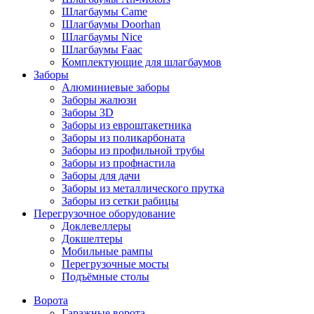
Шлагбаумы Came
Шлагбаумы Doorhan
Шлагбаумы Nice
Шлагбаумы Faac
Комплектующие для шлагбаумов
Заборы
Алюминиевые заборы
Заборы жалюзи
Заборы 3D
Заборы из евроштакетника
Заборы из поликарбоната
Заборы из профильной трубы
Заборы из профнастила
Заборы для дачи
Заборы из металлического прутка
Заборы из сетки рабицы
Перегрузочное оборудование
Доклевеллеры
Докшелтеры
Мобильные рампы
Перегрузочные мосты
Подъёмные столы
Ворота
Гаражные ворота