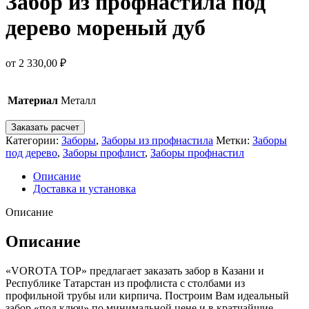
Забор из профнастила под
дерево мореный дуб
от
2 330,00
₽
Материал
Металл
Заказать расчет
Категории:
Заборы
,
Заборы из профнастила
Метки:
Заборы
под дерево
,
Заборы профлист
,
Заборы профнастил
Описание
Доставка и установка
Описание
Описание
«VOROTA TOP» предлагает заказать забор в Казани и
Республике Татарстан из профлиста с столбами из
профильной трубы или кирпича. Построим Вам идеальный
забор «под ключ» по минимальной цене и в кратчайшие