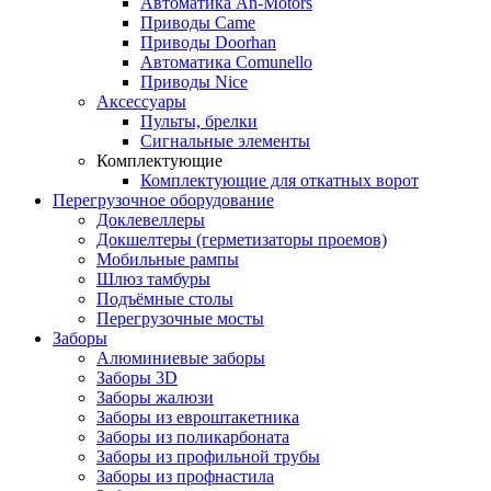
Автоматика An-Motors
Приводы Came
Приводы Doorhan
Автоматика Comunello
Приводы Nice
Аксессуары
Пульты, брелки
Сигнальные элементы
Комплектующие
Комплектующие для откатных ворот
Перегрузочное оборудование
Доклевеллеры
Докшелтеры (герметизаторы проемов)
Мобильные рампы
Шлюз тамбуры
Подъёмные столы
Перегрузочные мосты
Заборы
Алюминиевые заборы
Заборы 3D
Заборы жалюзи
Заборы из евроштакетника
Заборы из поликарбоната
Заборы из профильной трубы
Заборы из профнастила