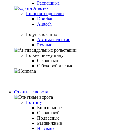
Распашные
По производителю
Doorhan
Alutech
По управлению
Автоматические
Ручные
По внешнему виду
С калиткой
С боковой дверью
Откатные ворота
По типу
Консольные
С калиткой
Подвесные
Раздвижные
На сваях