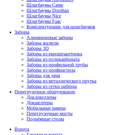
Шлагбаумы Came
Шлагбаумы Doorhan
Шлагбаумы Nice
Шлагбаумы Faac
Комплектующие для шлагбаумов
Заборы
Алюминиевые заборы
Заборы жалюзи
Заборы 3D
Заборы из евроштакетника
Заборы из поликарбоната
Заборы из профильной трубы
Заборы из профнастила
Заборы для дачи
Заборы из металлического прутка
Заборы из сетки рабицы
Перегрузочное оборудование
Доклевеллеры
Докшелтеры
Мобильные рампы
Перегрузочные мосты
Подъёмные столы
Ворота
Гаражные ворота