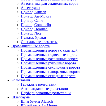
Автоматика для секционных ворот
Аксессуары
Привод Alutech
Привод An-Motors
Привод Came
Привод Comunello
Привод Doorhan
Привод Nice
Пульты, брелки
Сигнальные элементы
Промышленные ворота
Промышленные ворота с калиткой
Промышленные подвесные ворота
Промышленные распашные ворота
Промышленные рулонные ворота
Промышленные секционные ворота
Промышленные панорамные ворота
Промышленные складные ворота
Рольставни
Гаражные рольставни
Антивандальные рольставни
Перфорированные рольставни
Шлагбаумы
Шлагбаумы Alutech
Шлагбаумы An-Motors