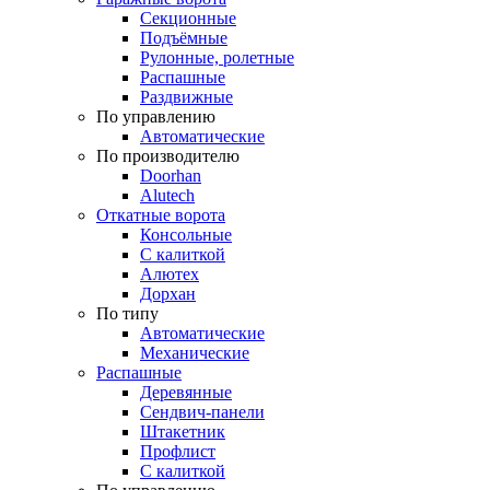
Секционные
Подъёмные
Рулонные, ролетные
Распашные
Раздвижные
По управлению
Автоматические
По производителю
Doorhan
Alutech
Откатные ворота
Консольные
С калиткой
Алютех
Дорхан
По типу
Автоматические
Механические
Распашные
Деревянные
Сендвич-панели
Штакетник
Профлист
С калиткой