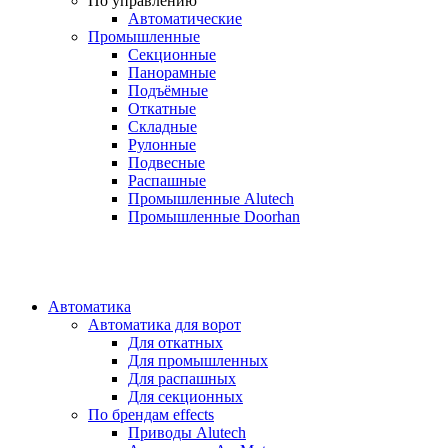
По управлению
Автоматические
Промышленные
Секционные
Панорамные
Подъёмные
Откатные
Складные
Рулонные
Подвесные
Распашные
Промышленные Alutech
Промышленные Doorhan
Автоматика
Автоматика для ворот
Для откатных
Для промышленных
Для распашных
Для секционных
По брендам
effects
Приводы Alutech