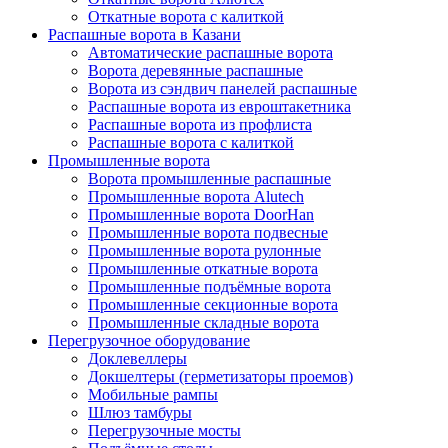
Откатные ворота с калиткой
Распашные ворота в Казани
Автоматические распашные ворота
Ворота деревянные распашные
Ворота из сэндвич панелей распашные
Распашные ворота из евроштакетника
Распашные ворота из профлиста
Распашные ворота с калиткой
Промышленные ворота
Ворота промышленные распашные
Промышленные ворота Alutech
Промышленные ворота DoorHan
Промышленные ворота подвесные
Промышленные ворота рулонные
Промышленные откатные ворота
Промышленные подъёмные ворота
Промышленные секционные ворота
Промышленные складные ворота
Перегрузочное оборудование
Доклевеллеры
Докшелтеры (герметизаторы проемов)
Мобильные рампы
Шлюз тамбуры
Перегрузочные мосты