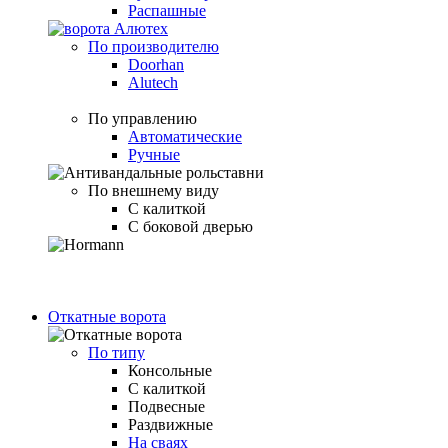
Распашные
По производителю
Doorhan
Alutech
По управлению
Автоматические
Ручные
По внешнему виду
С калиткой
С боковой дверью
Откатные ворота
По типу
Консольные
С калиткой
Подвесные
Раздвижные
На сваях