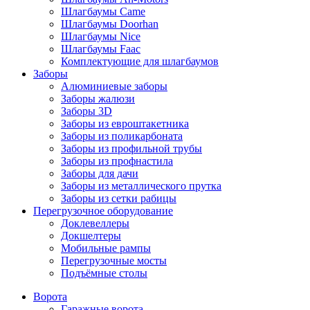
Шлагбаумы Came
Шлагбаумы Doorhan
Шлагбаумы Nice
Шлагбаумы Faac
Комплектующие для шлагбаумов
Заборы
Алюминиевые заборы
Заборы жалюзи
Заборы 3D
Заборы из евроштакетника
Заборы из поликарбоната
Заборы из профильной трубы
Заборы из профнастила
Заборы для дачи
Заборы из металлического прутка
Заборы из сетки рабицы
Перегрузочное оборудование
Доклевеллеры
Докшелтеры
Мобильные рампы
Перегрузочные мосты
Подъёмные столы
Ворота
Гаражные ворота