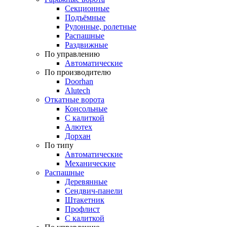
Секционные
Подъёмные
Рулонные, ролетные
Распашные
Раздвижные
По управлению
Автоматические
По производителю
Doorhan
Alutech
Откатные ворота
Консольные
С калиткой
Алютех
Дорхан
По типу
Автоматические
Механические
Распашные
Деревянные
Сендвич-панели
Штакетник
Профлист
С калиткой