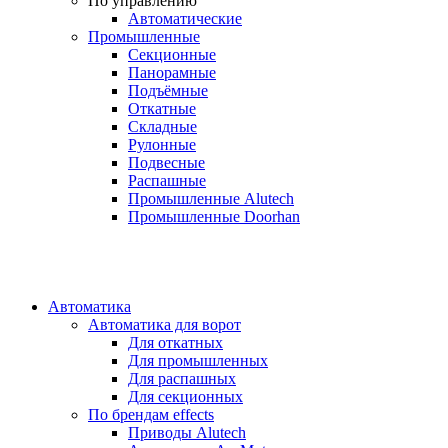
По управлению
Автоматические
Промышленные
Секционные
Панорамные
Подъёмные
Откатные
Складные
Рулонные
Подвесные
Распашные
Промышленные Alutech
Промышленные Doorhan
Автоматика
Автоматика для ворот
Для откатных
Для промышленных
Для распашных
Для секционных
По брендам
effects
Приводы Alutech