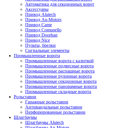
Автоматика для секционных ворот
Аксессуары
Привод Alutech
Привод An-Motors
Привод Came
Привод Comunello
Привод Doorhan
Привод Nice
Пульты, брелки
Сигнальные элементы
Промышленные ворота
Промышленные ворота с калиткой
Промышленные подвесные ворота
Промышленные распашные ворота
Промышленные рулонные ворота
Промышленные секционные ворота
Промышленные панорамные ворота
Промышленные складные ворота
Рольставни
Гаражные рольставни
Антивандальные рольставни
Перфорированные рольставни
Шлагбаумы
Шлагбаумы Alutech
Шлагбаумы An-Motors