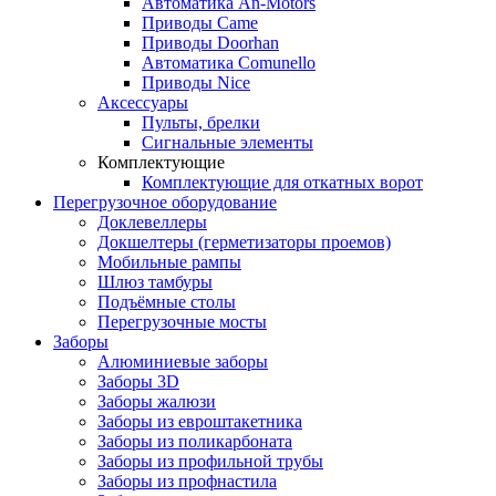
Автоматика An-Motors
Приводы Came
Приводы Doorhan
Автоматика Comunello
Приводы Nice
Аксессуары
Пульты, брелки
Сигнальные элементы
Комплектующие
Комплектующие для откатных ворот
Перегрузочное оборудование
Доклевеллеры
Докшелтеры (герметизаторы проемов)
Мобильные рампы
Шлюз тамбуры
Подъёмные столы
Перегрузочные мосты
Заборы
Алюминиевые заборы
Заборы 3D
Заборы жалюзи
Заборы из евроштакетника
Заборы из поликарбоната
Заборы из профильной трубы
Заборы из профнастила