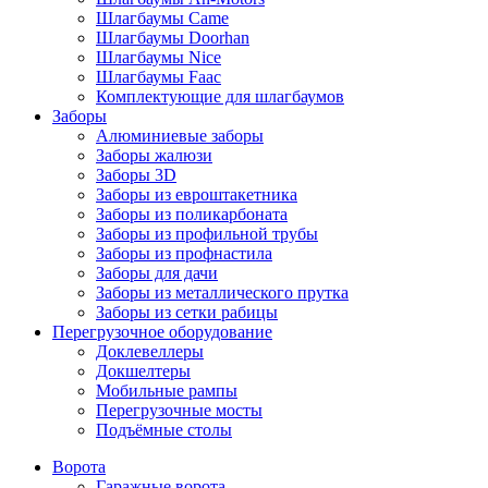
Шлагбаумы Came
Шлагбаумы Doorhan
Шлагбаумы Nice
Шлагбаумы Faac
Комплектующие для шлагбаумов
Заборы
Алюминиевые заборы
Заборы жалюзи
Заборы 3D
Заборы из евроштакетника
Заборы из поликарбоната
Заборы из профильной трубы
Заборы из профнастила
Заборы для дачи
Заборы из металлического прутка
Заборы из сетки рабицы
Перегрузочное оборудование
Доклевеллеры
Докшелтеры
Мобильные рампы
Перегрузочные мосты
Подъёмные столы
Ворота
Гаражные ворота