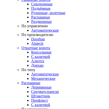
Секционные
Подъёмные
Рулонные, ролетные
Распашные
Раздвижные
По управлению
Автоматические
По производителю
Doorhan
Alutech
Откатные ворота
Консольные
С калиткой
Алютех
Дорхан
По типу
Автоматические
Механические
Распашные
Деревянные
Сендвич-панели
Штакетник
Профлист
С калиткой