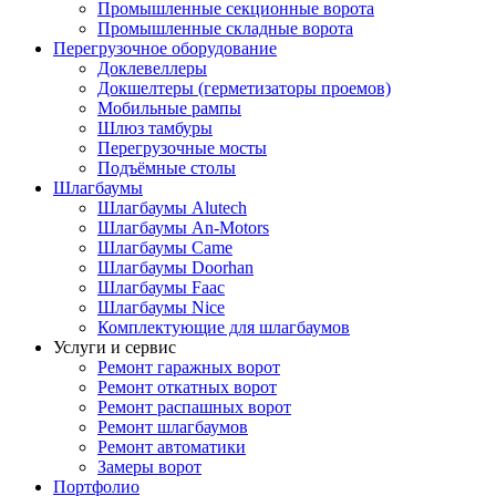
Промышленные секционные ворота
Промышленные складные ворота
Перегрузочное оборудование
Доклевеллеры
Докшелтеры (герметизаторы проемов)
Мобильные рампы
Шлюз тамбуры
Перегрузочные мосты
Подъёмные столы
Шлагбаумы
Шлагбаумы Alutech
Шлагбаумы An-Motors
Шлагбаумы Came
Шлагбаумы Doorhan
Шлагбаумы Faac
Шлагбаумы Nice
Комплектующие для шлагбаумов
Услуги и сервис
Ремонт гаражных ворот
Ремонт откатных ворот
Ремонт распашных ворот
Ремонт шлагбаумов
Ремонт автоматики
Замеры ворот
Портфолио