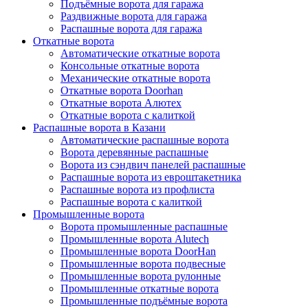
Подъёмные ворота для гаража
Раздвижные ворота для гаража
Распашные ворота для гаража
Откатные ворота
Автоматические откатные ворота
Консольные откатные ворота
Механические откатные ворота
Откатные ворота Doorhan
Откатные ворота Алютех
Откатные ворота с калиткой
Распашные ворота в Казани
Автоматические распашные ворота
Ворота деревянные распашные
Ворота из сэндвич панелей распашные
Распашные ворота из евроштакетника
Распашные ворота из профлиста
Распашные ворота с калиткой
Промышленные ворота
Ворота промышленные распашные
Промышленные ворота Alutech
Промышленные ворота DoorHan
Промышленные ворота подвесные
Промышленные ворота рулонные
Промышленные откатные ворота
Промышленные подъёмные ворота