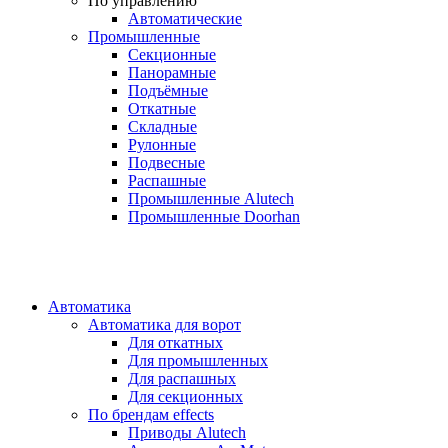
По управлению
Автоматические
Промышленные
Секционные
Панорамные
Подъёмные
Откатные
Складные
Рулонные
Подвесные
Распашные
Промышленные Alutech
Промышленные Doorhan
Автоматика
Автоматика для ворот
Для откатных
Для промышленных
Для распашных
Для секционных
По брендам
effects
Приводы Alutech