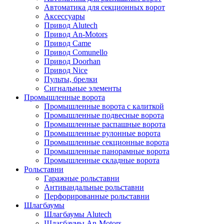
Автоматика для секционных ворот
Аксессуары
Привод Alutech
Привод An-Motors
Привод Came
Привод Comunello
Привод Doorhan
Привод Nice
Пульты, брелки
Сигнальные элементы
Промышленные ворота
Промышленные ворота с калиткой
Промышленные подвесные ворота
Промышленные распашные ворота
Промышленные рулонные ворота
Промышленные секционные ворота
Промышленные панорамные ворота
Промышленные складные ворота
Рольставни
Гаражные рольставни
Антивандальные рольставни
Перфорированные рольставни
Шлагбаумы
Шлагбаумы Alutech
Шлагбаумы An-Motors