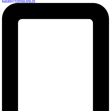
kazan@vorota-top.ru