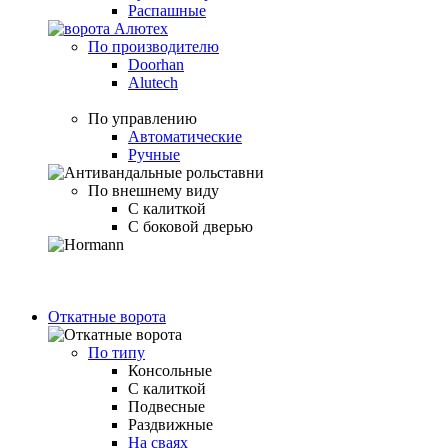
Распашные
По производителю
Doorhan
Alutech
По управлению
Автоматические
Ручные
По внешнему виду
С калиткой
С боковой дверью
Откатные ворота
По типу
Консольные
С калиткой
Подвесные
Раздвижные
На сваях