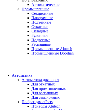
По управлению
Автоматические
Промышленные
Секционные
Панорамные
Подъёмные
Откатные
Складные
Рулонные
Подвесные
Распашные
Промышленные Alutech
Промышленные Doorhan
Автоматика
Автоматика для ворот
Для откатных
Для промышленных
Для распашных
Для секционных
По брендам
effects
Приводы Alutech