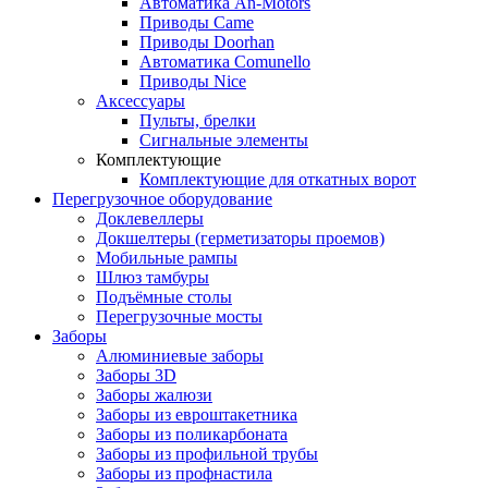
Автоматика An-Motors
Приводы Came
Приводы Doorhan
Автоматика Comunello
Приводы Nice
Аксессуары
Пульты, брелки
Сигнальные элементы
Комплектующие
Комплектующие для откатных ворот
Перегрузочное оборудование
Доклевеллеры
Докшелтеры (герметизаторы проемов)
Мобильные рампы
Шлюз тамбуры
Подъёмные столы
Перегрузочные мосты
Заборы
Алюминиевые заборы
Заборы 3D
Заборы жалюзи
Заборы из евроштакетника
Заборы из поликарбоната
Заборы из профильной трубы
Заборы из профнастила