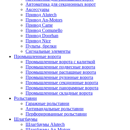
Автоматика для секционных ворот
Аксессуары
Привод Alutech
Привод An-Motors
Привод Came
Привод Comunello
Привод Doorhan
Привод Nice
Пульты, брелки
Сигнальные элементы
Промышленные ворота
Промышленные ворота с калиткой
Промышленные подвесные ворота
Промышленные распашные ворота
Промышленные рулонные ворота
Промышленные секционные ворота
Промышленные панорамные ворота
Промышленные складные ворота
Рольставни
Гаражные рольставни
Антивандальные рольставни
Перфорированные рольставни
Шлагбаумы
Шлагбаумы Alutech
Шлагбаумы An-Motors