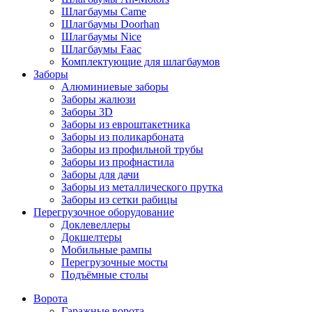
Шлагбаумы Came
Шлагбаумы Doorhan
Шлагбаумы Nice
Шлагбаумы Faac
Комплектующие для шлагбаумов
Заборы
Алюминиевые заборы
Заборы жалюзи
Заборы 3D
Заборы из евроштакетника
Заборы из поликарбоната
Заборы из профильной трубы
Заборы из профнастила
Заборы для дачи
Заборы из металлического прутка
Заборы из сетки рабицы
Перегрузочное оборудование
Доклевеллеры
Докшелтеры
Мобильные рампы
Перегрузочные мосты
Подъёмные столы
Ворота
Гаражные ворота