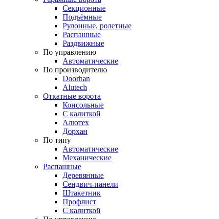
Секционные
Подъёмные
Рулонные, ролетные
Распашные
Раздвижные
По управлению
Автоматические
По производителю
Doorhan
Alutech
Откатные ворота
Консольные
С калиткой
Алютех
Дорхан
По типу
Автоматические
Механические
Распашные
Деревянные
Сендвич-панели
Штакетник
Профлист
С калиткой