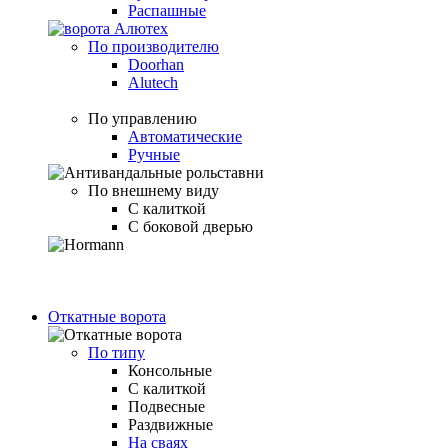
Распашные
По производителю
Doorhan
Alutech
По управлению
Автоматические
Ручные
По внешнему виду
С калиткой
С боковой дверью
Откатные ворота
По типу
Консольные
С калиткой
Подвесные
Раздвижные
На сваях