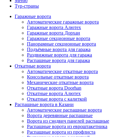
Меню
Тур-страны
Гаражные ворота
Автоматические гаражные ворота
Гаражные ворота Алютех
Гаражные ворота Дорхан
Гаражные секционные ворота
Панорамные секционные ворота
Подъёмные ворота для гаража
Раздвижные ворота для гаража
Распашные ворота для гаража
Откатные ворота
Автоматические откатные ворота
Консольные откатные ворота
Механические откатные ворота
Откатные ворота Doorhan
Откатные ворота Алютех
Откатные ворота с калиткой
Распашные ворота в Казани
Автоматические распашные ворота
Ворота деревянные распашные
Ворота из сэндвич панелей распашные
Распашные ворота из евроштакетника
Распашные ворота из профлиста