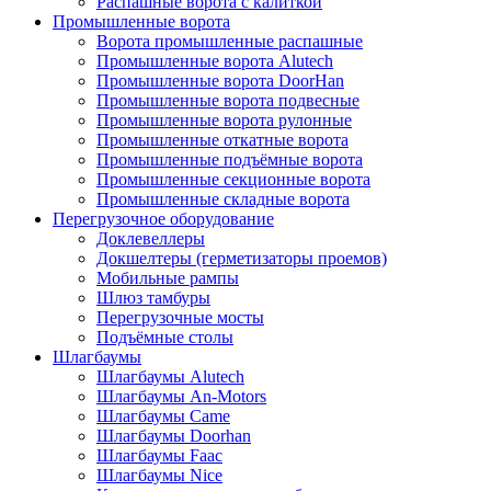
Распашные ворота с калиткой
Промышленные ворота
Ворота промышленные распашные
Промышленные ворота Alutech
Промышленные ворота DoorHan
Промышленные ворота подвесные
Промышленные ворота рулонные
Промышленные откатные ворота
Промышленные подъёмные ворота
Промышленные секционные ворота
Промышленные складные ворота
Перегрузочное оборудование
Доклевеллеры
Докшелтеры (герметизаторы проемов)
Мобильные рампы
Шлюз тамбуры
Перегрузочные мосты
Подъёмные столы
Шлагбаумы
Шлагбаумы Alutech
Шлагбаумы An-Motors
Шлагбаумы Came
Шлагбаумы Doorhan
Шлагбаумы Faac
Шлагбаумы Nice