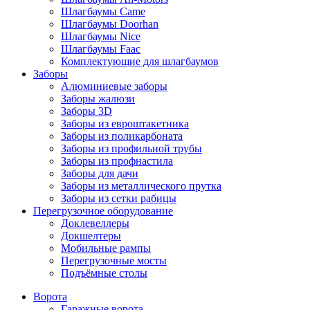
Шлагбаумы Came
Шлагбаумы Doorhan
Шлагбаумы Nice
Шлагбаумы Faac
Комплектующие для шлагбаумов
Заборы
Алюминиевые заборы
Заборы жалюзи
Заборы 3D
Заборы из евроштакетника
Заборы из поликарбоната
Заборы из профильной трубы
Заборы из профнастила
Заборы для дачи
Заборы из металлического прутка
Заборы из сетки рабицы
Перегрузочное оборудование
Доклевеллеры
Докшелтеры
Мобильные рампы
Перегрузочные мосты
Подъёмные столы
Ворота
Гаражные ворота