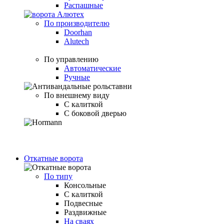
Распашные
По производителю
Doorhan
Alutech
По управлению
Автоматические
Ручные
По внешнему виду
С калиткой
С боковой дверью
Откатные ворота
По типу
Консольные
С калиткой
Подвесные
Раздвижные
На сваях