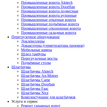
Промышленные ворота Alutech
Промышленные ворота DoorHan
Промышленные ворота подвесные
Промышленные ворота рулонные
Промышленные откатные ворота
Промышленные подъёмные ворота
Промышленные секционные ворота
Промышленные складные ворота
Перегрузочное оборудование
Доклевеллеры
Докшелтеры (герметизаторы проемов)
Мобильные рампы
Шлюз тамбуры
Перегрузочные мосты
Подъёмные столы
Шлагбаумы
Шлагбаумы Alutech
Шлагбаумы An-Motors
Шлагбаумы Came
Шлагбаумы Doorhan
Шлагбаумы Faac
Шлагбаумы Nice
Комплектующие для шлагбаумов
Услуги и сервис
Ремонт гаражных ворот