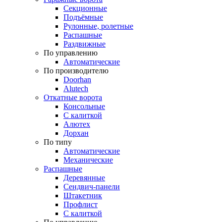
Секционные
Подъёмные
Рулонные, ролетные
Распашные
Раздвижные
По управлению
Автоматические
По производителю
Doorhan
Alutech
Откатные ворота
Консольные
С калиткой
Алютех
Дорхан
По типу
Автоматические
Механические
Распашные
Деревянные
Сендвич-панели
Штакетник
Профлист
С калиткой