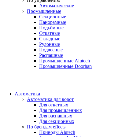
По управлению
Автоматические
Промышленные
Секционные
Панорамные
Подъёмные
Откатные
Складные
Рулонные
Подвесные
Распашные
Промышленные Alutech
Промышленные Doorhan
Автоматика
Автоматика для ворот
Для откатных
Для промышленных
Для распашных
Для секционных
По брендам
effects
Приводы Alutech