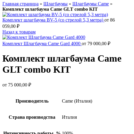
Главная страница
»
Шлагбаумы
»
Шлагбаумы Came
»
Комплект шлагбаума Came GLT combo KIT
Комплект шлагбаума BV-5 (со стрелой 5,3 метра)
от
86
059,00
₽
Назад к товарам
Комплект Шлагбаума Came Gard 4000
от
79 000,00
₽
Комплект шлагбаума Came
GLT combo KIT
от
75 000,00
₽
Производитель
Came (Италия)
Страна производства
Италия
Интенсивность работы, %
100%