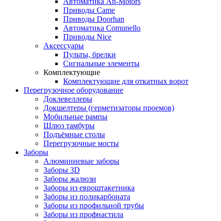
Автоматика An-Motors
Приводы Came
Приводы Doorhan
Автоматика Comunello
Приводы Nice
Аксессуары
Пульты, брелки
Сигнальные элементы
Комплектующие
Комплектующие для откатных ворот
Перегрузочное оборудование
Доклевеллеры
Докшелтеры (герметизаторы проемов)
Мобильные рампы
Шлюз тамбуры
Подъёмные столы
Перегрузочные мосты
Заборы
Алюминиевые заборы
Заборы 3D
Заборы жалюзи
Заборы из евроштакетника
Заборы из поликарбоната
Заборы из профильной трубы
Заборы из профнастила