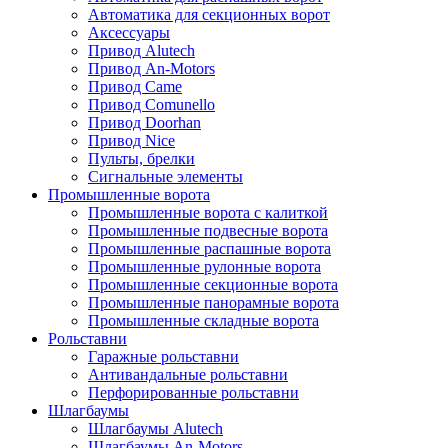
Автоматика для секционных ворот
Аксессуары
Привод Alutech
Привод An-Motors
Привод Came
Привод Comunello
Привод Doorhan
Привод Nice
Пульты, брелки
Сигнальные элементы
Промышленные ворота
Промышленные ворота с калиткой
Промышленные подвесные ворота
Промышленные распашные ворота
Промышленные рулонные ворота
Промышленные секционные ворота
Промышленные панорамные ворота
Промышленные складные ворота
Рольставни
Гаражные рольставни
Антивандальные рольставни
Перфорированные рольставни
Шлагбаумы
Шлагбаумы Alutech
Шлагбаумы An-Motors