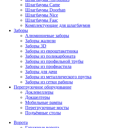
Шлагбаумы Came
Шлагбаумы Doorhan
Шлагбаумы Nice
Шлагбаумы Faac
Комплектующие для шлагбаумов
Заборы
Алюминиевые заборы
Заборы жалюзи
Заборы 3D
Заборы из евроштакетника
Заборы из поликарбоната
Заборы из профильной трубы
Заборы из профнастила
Заборы для дачи
Заборы из металлического прутка
Заборы из сетки рабицы
Перегрузочное оборудование
Доклевеллеры
Докшелтеры
Мобильные рампы
Перегрузочные мосты
Подъёмные столы
Ворота
Гаражные ворота