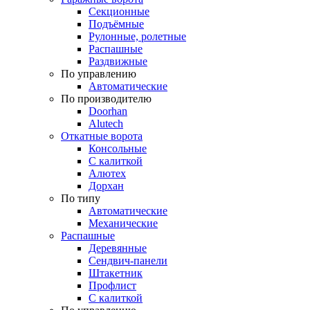
Секционные
Подъёмные
Рулонные, ролетные
Распашные
Раздвижные
По управлению
Автоматические
По производителю
Doorhan
Alutech
Откатные ворота
Консольные
С калиткой
Алютех
Дорхан
По типу
Автоматические
Механические
Распашные
Деревянные
Сендвич-панели
Штакетник
Профлист
С калиткой