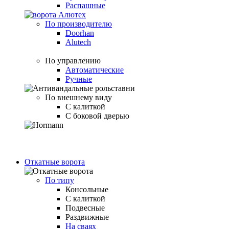
Распашные
По производителю
Doorhan
Alutech
По управлению
Автоматические
Ручные
По внешнему виду
С калиткой
С боковой дверью
Откатные ворота
По типу
Консольные
С калиткой
Подвесные
Раздвижные
На сваях