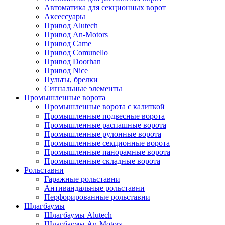
Автоматика для секционных ворот
Аксессуары
Привод Alutech
Привод An-Motors
Привод Came
Привод Comunello
Привод Doorhan
Привод Nice
Пульты, брелки
Сигнальные элементы
Промышленные ворота
Промышленные ворота с калиткой
Промышленные подвесные ворота
Промышленные распашные ворота
Промышленные рулонные ворота
Промышленные секционные ворота
Промышленные панорамные ворота
Промышленные складные ворота
Рольставни
Гаражные рольставни
Антивандальные рольставни
Перфорированные рольставни
Шлагбаумы
Шлагбаумы Alutech
Шлагбаумы An-Motors