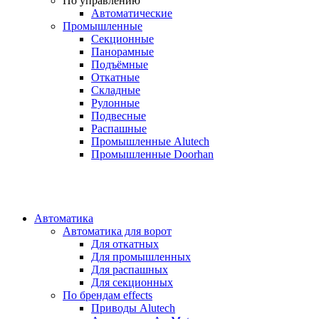
По управлению
Автоматические
Промышленные
Секционные
Панорамные
Подъёмные
Откатные
Складные
Рулонные
Подвесные
Распашные
Промышленные Alutech
Промышленные Doorhan
Автоматика
Автоматика для ворот
Для откатных
Для промышленных
Для распашных
Для секционных
По брендам
effects
Приводы Alutech