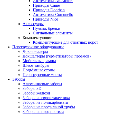
Автоматика An-Motors
Приводы Came
Приводы Doorhan
Автоматика Comunello
Приводы Nice
Аксессуары
Пульты, брелки
Сигнальные элементы
Комплектующие
Комплектующие для откатных ворот
Перегрузочное оборудование
Доклевеллеры
Докшелтеры (герметизаторы проемов)
Мобильные рампы
Шлюз тамбуры
Подъёмные столы
Перегрузочные мосты
Заборы
Алюминиевые заборы
Заборы 3D
Заборы жалюзи
Заборы из евроштакетника
Заборы из поликарбоната
Заборы из профильной трубы
Заборы из профнастила