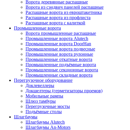
Ворота деревянные распашные
Ворота из сэндвич панелей распашные
Распашные ворота из евроштакетника
Распашные ворота из профлиста
Распашные ворота с калиткой
Промышленные ворота
Ворота промышленные распашные
Промышленные ворота Alutech
Промышленные ворота DoorHan
Промышленные ворота подвесные
Промышленные ворота рулонные
Промышленные откатные ворота
Промышленные подъёмные ворота
Промышленные секционные ворота
Промышленные складные ворота
Перегрузочное оборудование
Доклевеллеры
Докшелтеры (герметизаторы проемов)
Мобильные рампы
Шлюз тамбуры
Перегрузочные мосты
Подъёмные столы
Шлагбаумы
Шлагбаумы Alutech
Шлагбаумы An-Motors