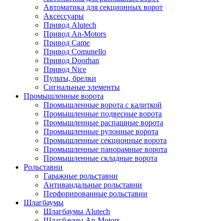
Автоматика для секционных ворот
Аксессуары
Привод Alutech
Привод An-Motors
Привод Came
Привод Comunello
Привод Doorhan
Привод Nice
Пульты, брелки
Сигнальные элементы
Промышленные ворота
Промышленные ворота с калиткой
Промышленные подвесные ворота
Промышленные распашные ворота
Промышленные рулонные ворота
Промышленные секционные ворота
Промышленные панорамные ворота
Промышленные складные ворота
Рольставни
Гаражные рольставни
Антивандальные рольставни
Перфорированные рольставни
Шлагбаумы
Шлагбаумы Alutech
Шлагбаумы An-Motors