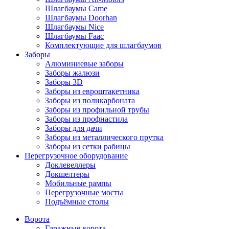
Шлагбаумы Came
Шлагбаумы Doorhan
Шлагбаумы Nice
Шлагбаумы Faac
Комплектующие для шлагбаумов
Заборы
Алюминиевые заборы
Заборы жалюзи
Заборы 3D
Заборы из евроштакетника
Заборы из поликарбоната
Заборы из профильной трубы
Заборы из профнастила
Заборы для дачи
Заборы из металлического прутка
Заборы из сетки рабицы
Перегрузочное оборудование
Доклевеллеры
Докшелтеры
Мобильные рампы
Перегрузочные мосты
Подъёмные столы
Ворота
Гаражные ворота