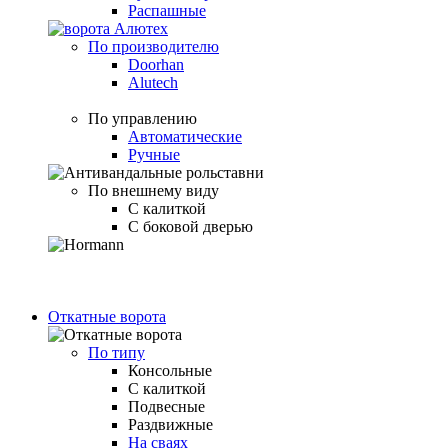
Распашные
По производителю
Doorhan
Alutech
По управлению
Автоматические
Ручные
По внешнему виду
С калиткой
С боковой дверью
Откатные ворота
По типу
Консольные
С калиткой
Подвесные
Раздвижные
На сваях