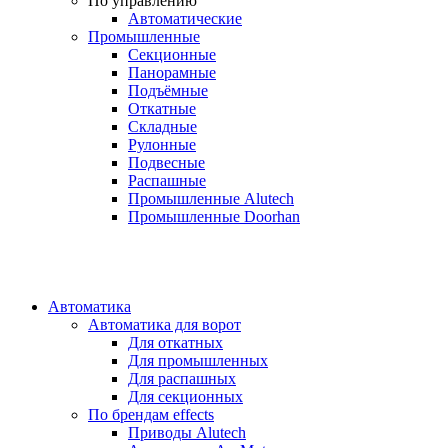
По управлению
Автоматические
Промышленные
Секционные
Панорамные
Подъёмные
Откатные
Складные
Рулонные
Подвесные
Распашные
Промышленные Alutech
Промышленные Doorhan
Автоматика
Автоматика для ворот
Для откатных
Для промышленных
Для распашных
Для секционных
По брендам
effects
Приводы Alutech