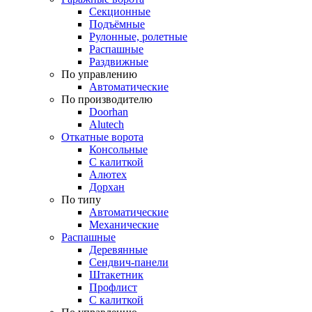
Секционные
Подъёмные
Рулонные, ролетные
Распашные
Раздвижные
По управлению
Автоматические
По производителю
Doorhan
Alutech
Откатные ворота
Консольные
С калиткой
Алютех
Дорхан
По типу
Автоматические
Механические
Распашные
Деревянные
Сендвич-панели
Штакетник
Профлист
С калиткой