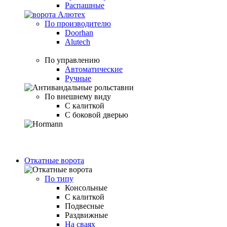
Распашные
По производителю
Doorhan
Alutech
По управлению
Автоматические
Ручные
По внешнему виду
С калиткой
С боковой дверью
Откатные ворота
По типу
Консольные
С калиткой
Подвесные
Раздвижные
На сваях