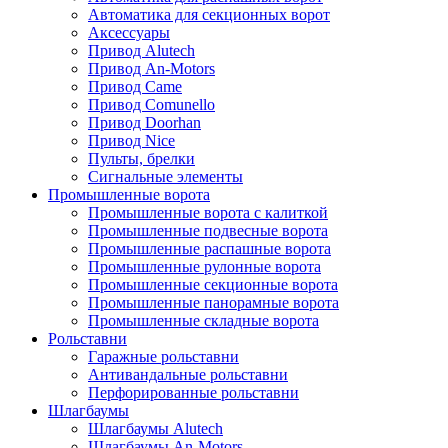
Автоматика для секционных ворот
Аксессуары
Привод Alutech
Привод An-Motors
Привод Came
Привод Comunello
Привод Doorhan
Привод Nice
Пульты, брелки
Сигнальные элементы
Промышленные ворота
Промышленные ворота с калиткой
Промышленные подвесные ворота
Промышленные распашные ворота
Промышленные рулонные ворота
Промышленные секционные ворота
Промышленные панорамные ворота
Промышленные складные ворота
Рольставни
Гаражные рольставни
Антивандальные рольставни
Перфорированные рольставни
Шлагбаумы
Шлагбаумы Alutech
Шлагбаумы An-Motors