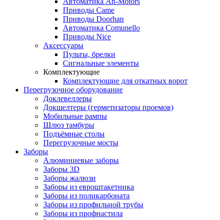
Автоматика An-Motors
Приводы Came
Приводы Doorhan
Автоматика Comunello
Приводы Nice
Аксессуары
Пульты, брелки
Сигнальные элементы
Комплектующие
Комплектующие для откатных ворот
Перегрузочное оборудование
Доклевеллеры
Докшелтеры (герметизаторы проемов)
Мобильные рампы
Шлюз тамбуры
Подъёмные столы
Перегрузочные мосты
Заборы
Алюминиевые заборы
Заборы 3D
Заборы жалюзи
Заборы из евроштакетника
Заборы из поликарбоната
Заборы из профильной трубы
Заборы из профнастила