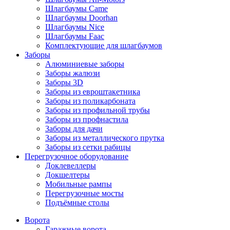
Шлагбаумы Came
Шлагбаумы Doorhan
Шлагбаумы Nice
Шлагбаумы Faac
Комплектующие для шлагбаумов
Заборы
Алюминиевые заборы
Заборы жалюзи
Заборы 3D
Заборы из евроштакетника
Заборы из поликарбоната
Заборы из профильной трубы
Заборы из профнастила
Заборы для дачи
Заборы из металлического прутка
Заборы из сетки рабицы
Перегрузочное оборудование
Доклевеллеры
Докшелтеры
Мобильные рампы
Перегрузочные мосты
Подъёмные столы
Ворота
Гаражные ворота