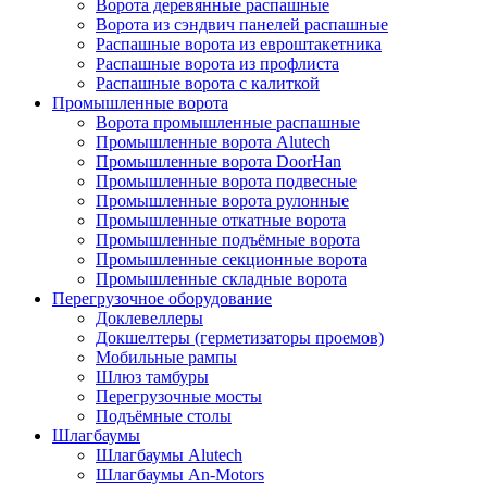
Ворота деревянные распашные
Ворота из сэндвич панелей распашные
Распашные ворота из евроштакетника
Распашные ворота из профлиста
Распашные ворота с калиткой
Промышленные ворота
Ворота промышленные распашные
Промышленные ворота Alutech
Промышленные ворота DoorHan
Промышленные ворота подвесные
Промышленные ворота рулонные
Промышленные откатные ворота
Промышленные подъёмные ворота
Промышленные секционные ворота
Промышленные складные ворота
Перегрузочное оборудование
Доклевеллеры
Докшелтеры (герметизаторы проемов)
Мобильные рампы
Шлюз тамбуры
Перегрузочные мосты
Подъёмные столы
Шлагбаумы
Шлагбаумы Alutech
Шлагбаумы An-Motors