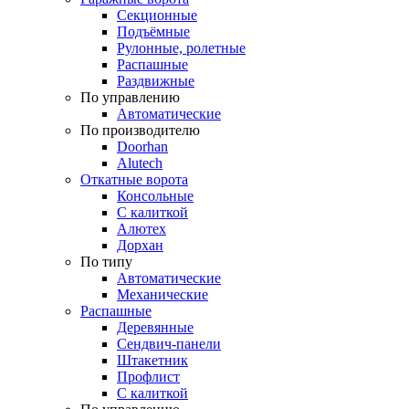
Секционные
Подъёмные
Рулонные, ролетные
Распашные
Раздвижные
По управлению
Автоматические
По производителю
Doorhan
Alutech
Откатные ворота
Консольные
С калиткой
Алютех
Дорхан
По типу
Автоматические
Механические
Распашные
Деревянные
Сендвич-панели
Штакетник
Профлист
С калиткой