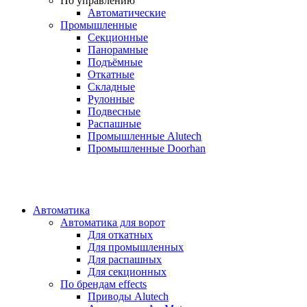
По управлению
Автоматические
Промышленные
Секционные
Панорамные
Подъёмные
Откатные
Складные
Рулонные
Подвесные
Распашные
Промышленные Alutech
Промышленные Doorhan
Автоматика
Автоматика для ворот
Для откатных
Для промышленных
Для распашных
Для секционных
По брендам
effects
Приводы Alutech