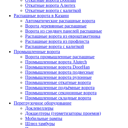
Откатные ворота Doorhan
Откатные ворота Алютех
Откатные ворота с калиткой
Распашные ворота в Казани
Автоматические распашные ворота
Ворота деревянные распашные
Ворота из сэндвич панелей распашные
Распашные ворота из евроштакетника
Распашные ворота из профлиста
Распашные ворота с калиткой
Промышленные ворота
Ворота промышленные распашные
Промышленные ворота Alutech
Промышленные ворота DoorHan
Промышленные ворота подвесные
Промышленные ворота рулонные
Промышленные откатные ворота
Промышленные подъёмные ворота
Промышленные секционные ворота
Промышленные складные ворота
Перегрузочное оборудование
Доклевеллеры
Докшелтеры (герметизаторы проемов)
Мобильные рампы
Шлюз тамбуры