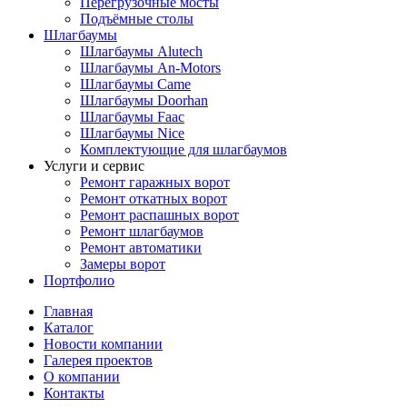
Перегрузочные мосты
Подъёмные столы
Шлагбаумы
Шлагбаумы Alutech
Шлагбаумы An-Motors
Шлагбаумы Came
Шлагбаумы Doorhan
Шлагбаумы Faac
Шлагбаумы Nice
Комплектующие для шлагбаумов
Услуги и сервис
Ремонт гаражных ворот
Ремонт откатных ворот
Ремонт распашных ворот
Ремонт шлагбаумов
Ремонт автоматики
Замеры ворот
Портфолио
Главная
Каталог
Новости компании
Галерея проектов
О компании
Контакты