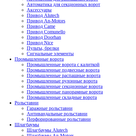
Автоматика для секционных ворот
Аксессуары
Привод Alutech
Привод An-Motors
Привод Came
Привод Comunello
Привод Doorhan
Привод Nice
Пульты, брелки
Сигнальные элементы
Промышленные ворота
Промышленные ворота с калиткой
Промышленные подвесные ворота
Промышленные распашные ворота
Промышленные рулонные ворота
Промышленные секционные ворота
Промышленные панорамные ворота
Промышленные складные ворота
Рольставни
Гаражные рольставни
Антивандальные рольставни
Перфорированные рольставни
Шлагбаумы
Шлагбаумы Alutech
Шлагбаумы An-Motors