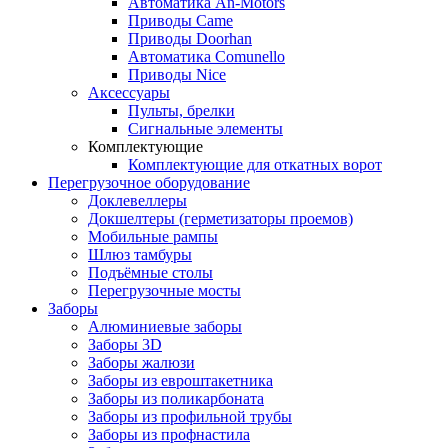
Автоматика An-Motors
Приводы Came
Приводы Doorhan
Автоматика Comunello
Приводы Nice
Аксессуары
Пульты, брелки
Сигнальные элементы
Комплектующие
Комплектующие для откатных ворот
Перегрузочное оборудование
Доклевеллеры
Докшелтеры (герметизаторы проемов)
Мобильные рампы
Шлюз тамбуры
Подъёмные столы
Перегрузочные мосты
Заборы
Алюминиевые заборы
Заборы 3D
Заборы жалюзи
Заборы из евроштакетника
Заборы из поликарбоната
Заборы из профильной трубы
Заборы из профнастила