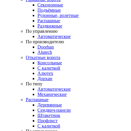
Секционные
Подъёмные
Рулонные, ролетные
Распашные
Раздвижные
По управлению
Автоматические
По производителю
Doorhan
Alutech
Откатные ворота
Консольные
С калиткой
Алютех
Дорхан
По типу
Автоматические
Механические
Распашные
Деревянные
Сендвич-панели
Штакетник
Профлист
С калиткой