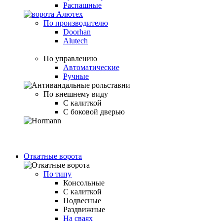
Распашные
По производителю
Doorhan
Alutech
По управлению
Автоматические
Ручные
По внешнему виду
С калиткой
С боковой дверью
Откатные ворота
По типу
Консольные
С калиткой
Подвесные
Раздвижные
На сваях