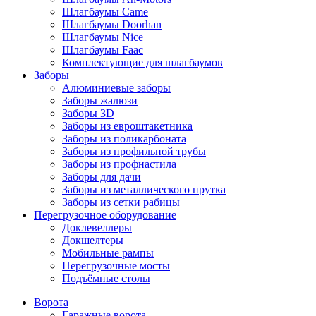
Шлагбаумы Came
Шлагбаумы Doorhan
Шлагбаумы Nice
Шлагбаумы Faac
Комплектующие для шлагбаумов
Заборы
Алюминиевые заборы
Заборы жалюзи
Заборы 3D
Заборы из евроштакетника
Заборы из поликарбоната
Заборы из профильной трубы
Заборы из профнастила
Заборы для дачи
Заборы из металлического прутка
Заборы из сетки рабицы
Перегрузочное оборудование
Доклевеллеры
Докшелтеры
Мобильные рампы
Перегрузочные мосты
Подъёмные столы
Ворота
Гаражные ворота