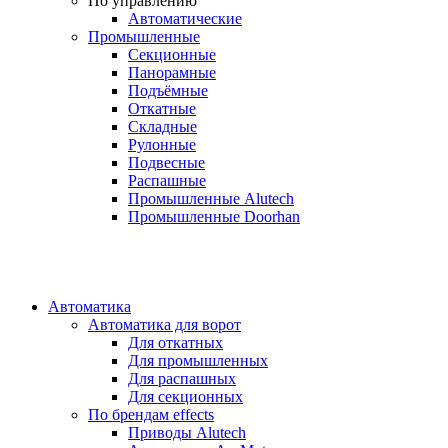
По управлению
Автоматические
Промышленные
Секционные
Панорамные
Подъёмные
Откатные
Складные
Рулонные
Подвесные
Распашные
Промышленные Alutech
Промышленные Doorhan
Автоматика
Автоматика для ворот
Для откатных
Для промышленных
Для распашных
Для секционных
По брендам
effects
Приводы Alutech