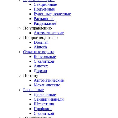
Секционные
Подъёмные
Рулонные, ролетные
Распашные
Раздвижные
По управлению
Автоматические
По производителю
Doorhan
Alutech
Откатные ворота
Консольные
С калиткой
Алютех
Дорхан
По типу
Автоматические
Механические
Распашные
Деревянные
Сендвич-панели
Штакетник
Профлист
С калиткой