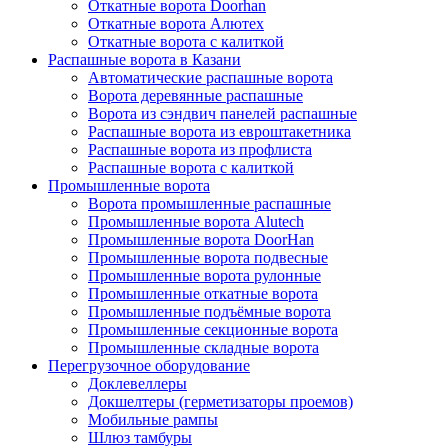
Откатные ворота Doorhan
Откатные ворота Алютех
Откатные ворота с калиткой
Распашные ворота в Казани
Автоматические распашные ворота
Ворота деревянные распашные
Ворота из сэндвич панелей распашные
Распашные ворота из евроштакетника
Распашные ворота из профлиста
Распашные ворота с калиткой
Промышленные ворота
Ворота промышленные распашные
Промышленные ворота Alutech
Промышленные ворота DoorHan
Промышленные ворота подвесные
Промышленные ворота рулонные
Промышленные откатные ворота
Промышленные подъёмные ворота
Промышленные секционные ворота
Промышленные складные ворота
Перегрузочное оборудование
Доклевеллеры
Докшелтеры (герметизаторы проемов)
Мобильные рампы
Шлюз тамбуры