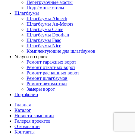
Перегрузочные мосты
Подъёмные столы
Шлагбаумы
Шлагбаумы Alutech
Шлагбаумы An-Motors
Шлагбаумы Came
Шлагбаумы Doorhan
Шлагбаумы Faac
Шлагбаумы Nice
Комплектующие для шлагбаумов
Услуги и сервис
Ремонт гаражных ворот
Ремонт откатных ворот
Ремонт распашных ворот
Ремонт шлагбаумов
Ремонт автоматики
Замеры ворот
Портфолио
Главная
Каталог
Новости компании
Галерея проектов
О компании
Контакты