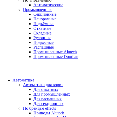
По управлению
Автоматические
Промышленные
Секционные
Панорамные
Подъёмные
Откатные
Складные
Рулонные
Подвесные
Распашные
Промышленные Alutech
Промышленные Doorhan
Автоматика
Автоматика для ворот
Для откатных
Для промышленных
Для распашных
Для секционных
По брендам
effects
Приводы Alutech