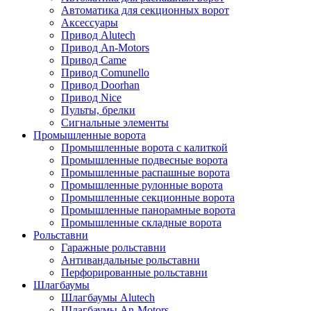
Автоматика для секционных ворот
Аксессуары
Привод Alutech
Привод An-Motors
Привод Came
Привод Comunello
Привод Doorhan
Привод Nice
Пульты, брелки
Сигнальные элементы
Промышленные ворота
Промышленные ворота с калиткой
Промышленные подвесные ворота
Промышленные распашные ворота
Промышленные рулонные ворота
Промышленные секционные ворота
Промышленные панорамные ворота
Промышленные складные ворота
Рольставни
Гаражные рольставни
Антивандальные рольставни
Перфорированные рольставни
Шлагбаумы
Шлагбаумы Alutech
Шлагбаумы An-Motors