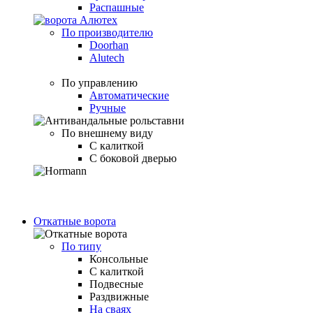
Распашные
По производителю
Doorhan
Alutech
По управлению
Автоматические
Ручные
По внешнему виду
С калиткой
С боковой дверью
Откатные ворота
По типу
Консольные
С калиткой
Подвесные
Раздвижные
На сваях