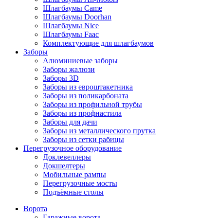
Шлагбаумы Came
Шлагбаумы Doorhan
Шлагбаумы Nice
Шлагбаумы Faac
Комплектующие для шлагбаумов
Заборы
Алюминиевые заборы
Заборы жалюзи
Заборы 3D
Заборы из евроштакетника
Заборы из поликарбоната
Заборы из профильной трубы
Заборы из профнастила
Заборы для дачи
Заборы из металлического прутка
Заборы из сетки рабицы
Перегрузочное оборудование
Доклевеллеры
Докшелтеры
Мобильные рампы
Перегрузочные мосты
Подъёмные столы
Ворота
Гаражные ворота