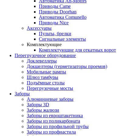
Автоматика An-Motors
Приводы Came
Приводы Doorhan
Автоматика Comunello
Приводы Nice
Аксессуары
Пульты, брелки
Сигнальные элементы
Комплектующие
Комплектующие для откатных ворот
Перегрузочное оборудование
Доклевеллеры
Докшелтеры (герметизаторы проемов)
Мобильные рампы
Шлюз тамбуры
Подъёмные столы
Перегрузочные мосты
Заборы
Алюминиевые заборы
Заборы 3D
Заборы жалюзи
Заборы из евроштакетника
Заборы из поликарбоната
Заборы из профильной трубы
Заборы из профнастила