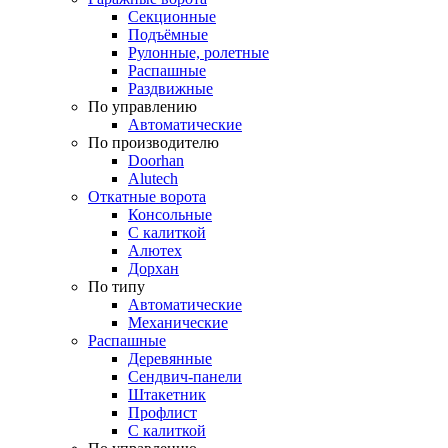
Секционные
Подъёмные
Рулонные, ролетные
Распашные
Раздвижные
По управлению
Автоматические
По производителю
Doorhan
Alutech
Откатные ворота
Консольные
С калиткой
Алютех
Дорхан
По типу
Автоматические
Механические
Распашные
Деревянные
Сендвич-панели
Штакетник
Профлист
С калиткой