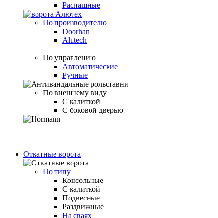
Распашные
По производителю
Doorhan
Alutech
По управлению
Автоматические
Ручные
По внешнему виду
С калиткой
С боковой дверью
Откатные ворота
По типу
Консольные
С калиткой
Подвесные
Раздвижные
На сваях