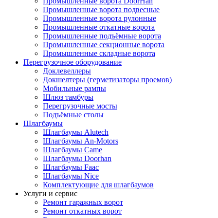
Промышленные ворота DoorHan
Промышленные ворота подвесные
Промышленные ворота рулонные
Промышленные откатные ворота
Промышленные подъёмные ворота
Промышленные секционные ворота
Промышленные складные ворота
Перегрузочное оборудование
Доклевеллеры
Докшелтеры (герметизаторы проемов)
Мобильные рампы
Шлюз тамбуры
Перегрузочные мосты
Подъёмные столы
Шлагбаумы
Шлагбаумы Alutech
Шлагбаумы An-Motors
Шлагбаумы Came
Шлагбаумы Doorhan
Шлагбаумы Faac
Шлагбаумы Nice
Комплектующие для шлагбаумов
Услуги и сервис
Ремонт гаражных ворот
Ремонт откатных ворот