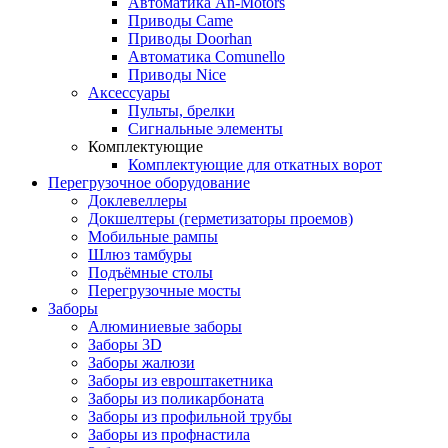
Автоматика An-Motors
Приводы Came
Приводы Doorhan
Автоматика Comunello
Приводы Nice
Аксессуары
Пульты, брелки
Сигнальные элементы
Комплектующие
Комплектующие для откатных ворот
Перегрузочное оборудование
Доклевеллеры
Докшелтеры (герметизаторы проемов)
Мобильные рампы
Шлюз тамбуры
Подъёмные столы
Перегрузочные мосты
Заборы
Алюминиевые заборы
Заборы 3D
Заборы жалюзи
Заборы из евроштакетника
Заборы из поликарбоната
Заборы из профильной трубы
Заборы из профнастила