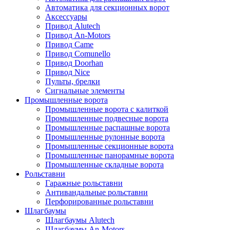
Автоматика для секционных ворот
Аксессуары
Привод Alutech
Привод An-Motors
Привод Came
Привод Comunello
Привод Doorhan
Привод Nice
Пульты, брелки
Сигнальные элементы
Промышленные ворота
Промышленные ворота с калиткой
Промышленные подвесные ворота
Промышленные распашные ворота
Промышленные рулонные ворота
Промышленные секционные ворота
Промышленные панорамные ворота
Промышленные складные ворота
Рольставни
Гаражные рольставни
Антивандальные рольставни
Перфорированные рольставни
Шлагбаумы
Шлагбаумы Alutech
Шлагбаумы An-Motors