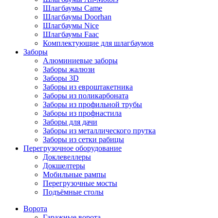
Шлагбаумы Came
Шлагбаумы Doorhan
Шлагбаумы Nice
Шлагбаумы Faac
Комплектующие для шлагбаумов
Заборы
Алюминиевые заборы
Заборы жалюзи
Заборы 3D
Заборы из евроштакетника
Заборы из поликарбоната
Заборы из профильной трубы
Заборы из профнастила
Заборы для дачи
Заборы из металлического прутка
Заборы из сетки рабицы
Перегрузочное оборудование
Доклевеллеры
Докшелтеры
Мобильные рампы
Перегрузочные мосты
Подъёмные столы
Ворота
Гаражные ворота