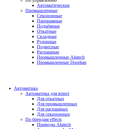
По управлению
Автоматические
Промышленные
Секционные
Панорамные
Подъёмные
Откатные
Складные
Рулонные
Подвесные
Распашные
Промышленные Alutech
Промышленные Doorhan
Автоматика
Автоматика для ворот
Для откатных
Для промышленных
Для распашных
Для секционных
По брендам
effects
Приводы Alutech