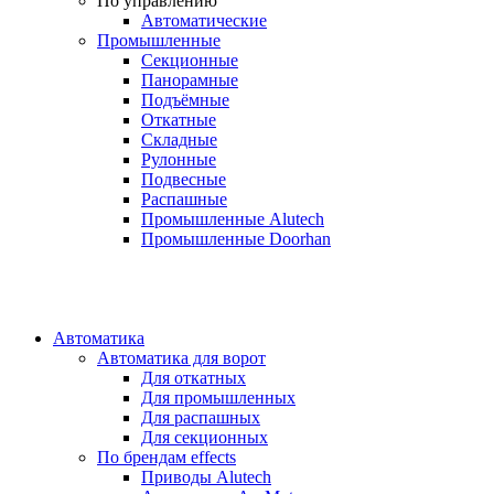
По управлению
Автоматические
Промышленные
Секционные
Панорамные
Подъёмные
Откатные
Складные
Рулонные
Подвесные
Распашные
Промышленные Alutech
Промышленные Doorhan
Автоматика
Автоматика для ворот
Для откатных
Для промышленных
Для распашных
Для секционных
По брендам
effects
Приводы Alutech