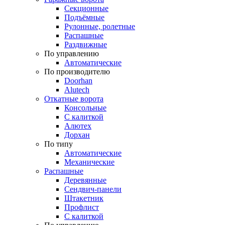
Секционные
Подъёмные
Рулонные, ролетные
Распашные
Раздвижные
По управлению
Автоматические
По производителю
Doorhan
Alutech
Откатные ворота
Консольные
С калиткой
Алютех
Дорхан
По типу
Автоматические
Механические
Распашные
Деревянные
Сендвич-панели
Штакетник
Профлист
С калиткой