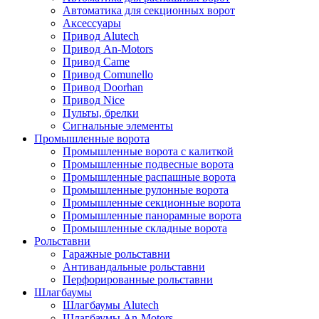
Автоматика для секционных ворот
Аксессуары
Привод Alutech
Привод An-Motors
Привод Came
Привод Comunello
Привод Doorhan
Привод Nice
Пульты, брелки
Сигнальные элементы
Промышленные ворота
Промышленные ворота с калиткой
Промышленные подвесные ворота
Промышленные распашные ворота
Промышленные рулонные ворота
Промышленные секционные ворота
Промышленные панорамные ворота
Промышленные складные ворота
Рольставни
Гаражные рольставни
Антивандальные рольставни
Перфорированные рольставни
Шлагбаумы
Шлагбаумы Alutech
Шлагбаумы An-Motors