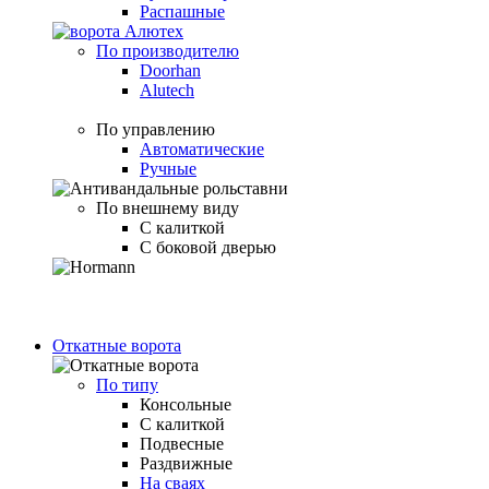
Распашные
По производителю
Doorhan
Alutech
По управлению
Автоматические
Ручные
По внешнему виду
С калиткой
С боковой дверью
Откатные ворота
По типу
Консольные
С калиткой
Подвесные
Раздвижные
На сваях