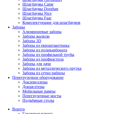
Шлагбаумы Came
Шлагбаумы Doorhan
Шлагбаумы Nice
Шлагбаумы Faac
Комплектующие для шлагбаумов
Заборы
Алюминиевые заборы
Заборы жалюзи
Заборы 3D
Заборы из евроштакетника
Заборы из поликарбоната
Заборы из профильной трубы
Заборы из профнастила
Заборы для дачи
Заборы из металлического прутка
Заборы из сетки рабицы
Перегрузочное оборудование
Доклевеллеры
Докшелтеры
Мобильные рампы
Перегрузочные мосты
Подъёмные столы
Ворота
Гаражные ворота