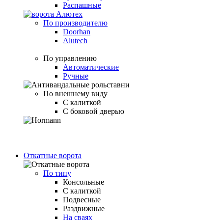
Распашные
По производителю
Doorhan
Alutech
По управлению
Автоматические
Ручные
По внешнему виду
С калиткой
С боковой дверью
Откатные ворота
По типу
Консольные
С калиткой
Подвесные
Раздвижные
На сваях