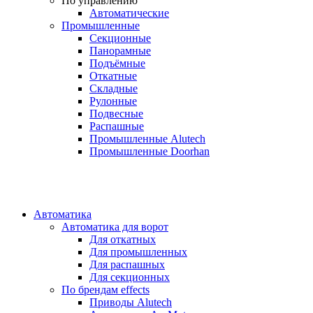
По управлению
Автоматические
Промышленные
Секционные
Панорамные
Подъёмные
Откатные
Складные
Рулонные
Подвесные
Распашные
Промышленные Alutech
Промышленные Doorhan
Автоматика
Автоматика для ворот
Для откатных
Для промышленных
Для распашных
Для секционных
По брендам
effects
Приводы Alutech