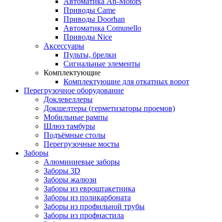
Автоматика An-Motors
Приводы Came
Приводы Doorhan
Автоматика Comunello
Приводы Nice
Аксессуары
Пульты, брелки
Сигнальные элементы
Комплектующие
Комплектующие для откатных ворот
Перегрузочное оборудование
Доклевеллеры
Докшелтеры (герметизаторы проемов)
Мобильные рампы
Шлюз тамбуры
Подъёмные столы
Перегрузочные мосты
Заборы
Алюминиевые заборы
Заборы 3D
Заборы жалюзи
Заборы из евроштакетника
Заборы из поликарбоната
Заборы из профильной трубы
Заборы из профнастила