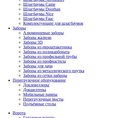
Шлагбаумы Came
Шлагбаумы Doorhan
Шлагбаумы Nice
Шлагбаумы Faac
Комплектующие для шлагбаумов
Заборы
Алюминиевые заборы
Заборы жалюзи
Заборы 3D
Заборы из евроштакетника
Заборы из поликарбоната
Заборы из профильной трубы
Заборы из профнастила
Заборы для дачи
Заборы из металлического прутка
Заборы из сетки рабицы
Перегрузочное оборудование
Доклевеллеры
Докшелтеры
Мобильные рампы
Перегрузочные мосты
Подъёмные столы
Ворота
Гаражные ворота