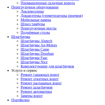
Промышленные складные ворота
Перегрузочное оборудование
Доклевеллеры
Докшелтеры (герметизаторы проемов)
Мобильные рампы
Шлюз тамбуры
Перегрузочные мосты
Подъёмные столы
Шлагбаумы
Шлагбаумы Alutech
Шлагбаумы An-Motors
Шлагбаумы Came
Шлагбаумы Doorhan
Шлагбаумы Faac
Шлагбаумы Nice
Комплектующие для шлагбаумов
Услуги и сервис
Ремонт гаражных ворот
Ремонт откатных ворот
Ремонт распашных ворот
Ремонт шлагбаумов
Ремонт автоматики
Замеры ворот
Портфолио