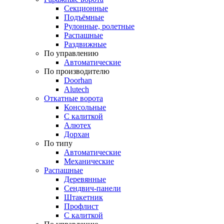
Секционные
Подъёмные
Рулонные, ролетные
Распашные
Раздвижные
По управлению
Автоматические
По производителю
Doorhan
Alutech
Откатные ворота
Консольные
С калиткой
Алютех
Дорхан
По типу
Автоматические
Механические
Распашные
Деревянные
Сендвич-панели
Штакетник
Профлист
С калиткой