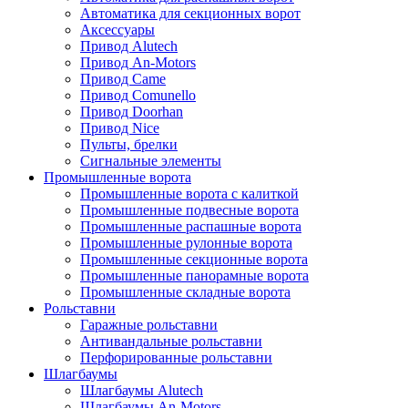
Автоматика для секционных ворот
Аксессуары
Привод Alutech
Привод An-Motors
Привод Came
Привод Comunello
Привод Doorhan
Привод Nice
Пульты, брелки
Сигнальные элементы
Промышленные ворота
Промышленные ворота с калиткой
Промышленные подвесные ворота
Промышленные распашные ворота
Промышленные рулонные ворота
Промышленные секционные ворота
Промышленные панорамные ворота
Промышленные складные ворота
Рольставни
Гаражные рольставни
Антивандальные рольставни
Перфорированные рольставни
Шлагбаумы
Шлагбаумы Alutech
Шлагбаумы An-Motors