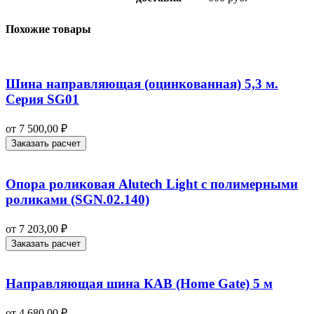
Похожие товары
Шина направляющая (оцинкованная) 5,3 м.
Серия SG01
от
7 500,00
₽
Заказать расчет
Опора роликовая Alutech Light с полимерными
роликами (SGN.02.140)
от
7 203,00
₽
Заказать расчет
Направляющая шина КАВ (Home Gate) 5 м
от
4 680,00
₽