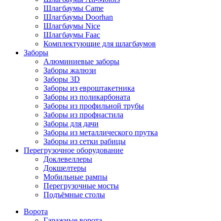
Шлагбаумы Came
Шлагбаумы Doorhan
Шлагбаумы Nice
Шлагбаумы Faac
Комплектующие для шлагбаумов
Заборы
Алюминиевые заборы
Заборы жалюзи
Заборы 3D
Заборы из евроштакетника
Заборы из поликарбоната
Заборы из профильной трубы
Заборы из профнастила
Заборы для дачи
Заборы из металлического прутка
Заборы из сетки рабицы
Перегрузочное оборудование
Доклевеллеры
Докшелтеры
Мобильные рампы
Перегрузочные мосты
Подъёмные столы
Ворота
Гаражные ворота