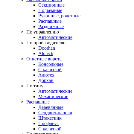
Секционные
Подъёмные
Рулонные, ролетные
Распашные
Раздвижные
По управлению
Автоматические
По производителю
Doorhan
Alutech
Откатные ворота
Консольные
С калиткой
Алютех
Дорхан
По типу
Автоматические
Механические
Распашные
Деревянные
Сендвич-панели
Штакетник
Профлист
С калиткой