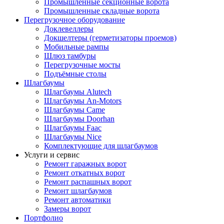
Промышленные секционные ворота
Промышленные складные ворота
Перегрузочное оборудование
Доклевеллеры
Докшелтеры (герметизаторы проемов)
Мобильные рампы
Шлюз тамбуры
Перегрузочные мосты
Подъёмные столы
Шлагбаумы
Шлагбаумы Alutech
Шлагбаумы An-Motors
Шлагбаумы Came
Шлагбаумы Doorhan
Шлагбаумы Faac
Шлагбаумы Nice
Комплектующие для шлагбаумов
Услуги и сервис
Ремонт гаражных ворот
Ремонт откатных ворот
Ремонт распашных ворот
Ремонт шлагбаумов
Ремонт автоматики
Замеры ворот
Портфолио