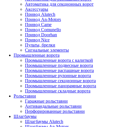
Автоматика для секционных ворот
Аксессуары
Привод Alutech
Привод An-Motors
Привод Came
Привод Comunello
Привод Doorhan
Привод Nice
Пульты, брелки
Сигнальные элементы
Промышленные ворота
Промышленные ворота с калиткой
Промышленные подвесные ворота
Промышленные распашные ворота
Промышленные рулонные ворота
Промышленные секционные ворота
Промышленные панорамные ворота
Промышленные складные ворота
Рольставни
Гаражные рольставни
Антивандальные рольставни
Перфорированные рольставни
Шлагбаумы
Шлагбаумы Alutech
Шлагбаумы An-Motors