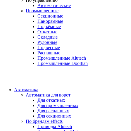
По управлению
Автоматические
Промышленные
Секционные
Панорамные
Подъёмные
Откатные
Складные
Рулонные
Подвесные
Распашные
Промышленные Alutech
Промышленные Doorhan
Автоматика
Автоматика для ворот
Для откатных
Для промышленных
Для распашных
Для секционных
По брендам
effects
Приводы Alutech