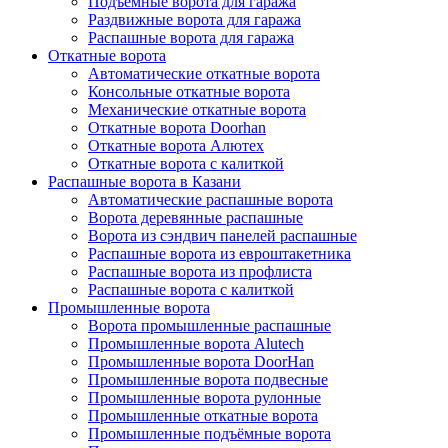
Подъёмные ворота для гаража
Раздвижные ворота для гаража
Распашные ворота для гаража
Откатные ворота
Автоматические откатные ворота
Консольные откатные ворота
Механические откатные ворота
Откатные ворота Doorhan
Откатные ворота Алютех
Откатные ворота с калиткой
Распашные ворота в Казани
Автоматические распашные ворота
Ворота деревянные распашные
Ворота из сэндвич панелей распашные
Распашные ворота из евроштакетника
Распашные ворота из профлиста
Распашные ворота с калиткой
Промышленные ворота
Ворота промышленные распашные
Промышленные ворота Alutech
Промышленные ворота DoorHan
Промышленные ворота подвесные
Промышленные ворота рулонные
Промышленные откатные ворота
Промышленные подъёмные ворота