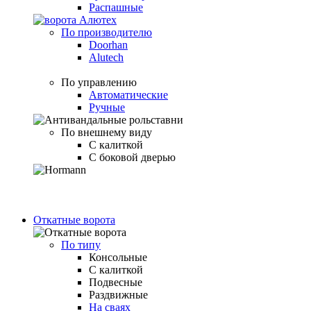
Распашные
По производителю
Doorhan
Alutech
По управлению
Автоматические
Ручные
По внешнему виду
С калиткой
С боковой дверью
Откатные ворота
По типу
Консольные
С калиткой
Подвесные
Раздвижные
На сваях