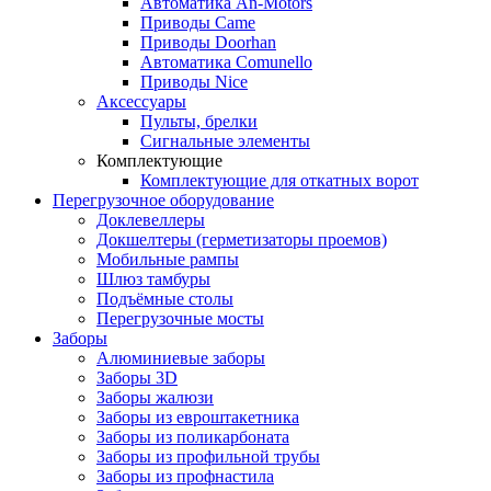
Автоматика An-Motors
Приводы Came
Приводы Doorhan
Автоматика Comunello
Приводы Nice
Аксессуары
Пульты, брелки
Сигнальные элементы
Комплектующие
Комплектующие для откатных ворот
Перегрузочное оборудование
Доклевеллеры
Докшелтеры (герметизаторы проемов)
Мобильные рампы
Шлюз тамбуры
Подъёмные столы
Перегрузочные мосты
Заборы
Алюминиевые заборы
Заборы 3D
Заборы жалюзи
Заборы из евроштакетника
Заборы из поликарбоната
Заборы из профильной трубы
Заборы из профнастила