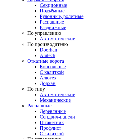
Секционные
Подъёмные
Рулонные, ролетные
Распашные
Раздвижные
По управлению
Автоматические
По производителю
Doorhan
Alutech
Откатные ворота
Консольные
С калиткой
Алютех
Дорхан
По типу
Автоматические
Механические
Распашные
Деревянные
Сендвич-панели
Штакетник
Профлист
С калиткой