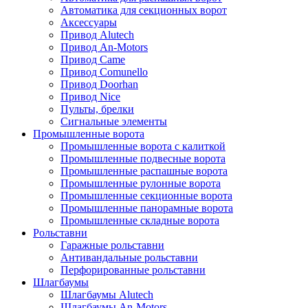
Автоматика для секционных ворот
Аксессуары
Привод Alutech
Привод An-Motors
Привод Came
Привод Comunello
Привод Doorhan
Привод Nice
Пульты, брелки
Сигнальные элементы
Промышленные ворота
Промышленные ворота с калиткой
Промышленные подвесные ворота
Промышленные распашные ворота
Промышленные рулонные ворота
Промышленные секционные ворота
Промышленные панорамные ворота
Промышленные складные ворота
Рольставни
Гаражные рольставни
Антивандальные рольставни
Перфорированные рольставни
Шлагбаумы
Шлагбаумы Alutech
Шлагбаумы An-Motors