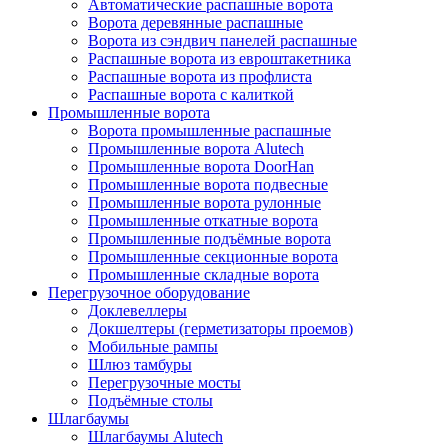
Автоматические распашные ворота
Ворота деревянные распашные
Ворота из сэндвич панелей распашные
Распашные ворота из евроштакетника
Распашные ворота из профлиста
Распашные ворота с калиткой
Промышленные ворота
Ворота промышленные распашные
Промышленные ворота Alutech
Промышленные ворота DoorHan
Промышленные ворота подвесные
Промышленные ворота рулонные
Промышленные откатные ворота
Промышленные подъёмные ворота
Промышленные секционные ворота
Промышленные складные ворота
Перегрузочное оборудование
Доклевеллеры
Докшелтеры (герметизаторы проемов)
Мобильные рампы
Шлюз тамбуры
Перегрузочные мосты
Подъёмные столы
Шлагбаумы
Шлагбаумы Alutech