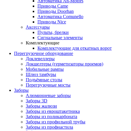
Автоматика An-Motors
Приводы Came
Приводы Doorhan
Автоматика Comunello
Приводы Nice
Аксессуары
Пульты, брелки
Сигнальные элементы
Комплектующие
Комплектующие для откатных ворот
Перегрузочное оборудование
Доклевеллеры
Докшелтеры (герметизаторы проемов)
Мобильные рампы
Шлюз тамбуры
Подъёмные столы
Перегрузочные мосты
Заборы
Алюминиевые заборы
Заборы 3D
Заборы жалюзи
Заборы из евроштакетника
Заборы из поликарбоната
Заборы из профильной трубы
Заборы из профнастила