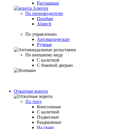
Распашные
По производителю
Doorhan
Alutech
По управлению
Автоматические
Ручные
По внешнему виду
С калиткой
С боковой дверью
Откатные ворота
По типу
Консольные
С калиткой
Подвесные
Раздвижные
На сваях