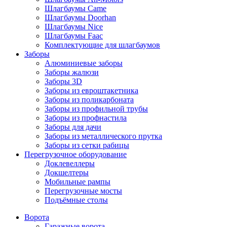
Шлагбаумы Came
Шлагбаумы Doorhan
Шлагбаумы Nice
Шлагбаумы Faac
Комплектующие для шлагбаумов
Заборы
Алюминиевые заборы
Заборы жалюзи
Заборы 3D
Заборы из евроштакетника
Заборы из поликарбоната
Заборы из профильной трубы
Заборы из профнастила
Заборы для дачи
Заборы из металлического прутка
Заборы из сетки рабицы
Перегрузочное оборудование
Доклевеллеры
Докшелтеры
Мобильные рампы
Перегрузочные мосты
Подъёмные столы
Ворота
Гаражные ворота