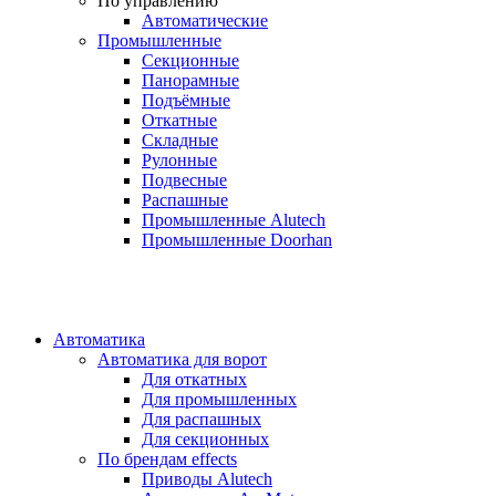
По управлению
Автоматические
Промышленные
Секционные
Панорамные
Подъёмные
Откатные
Складные
Рулонные
Подвесные
Распашные
Промышленные Alutech
Промышленные Doorhan
Автоматика
Автоматика для ворот
Для откатных
Для промышленных
Для распашных
Для секционных
По брендам
effects
Приводы Alutech