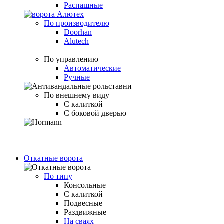
Распашные
По производителю
Doorhan
Alutech
По управлению
Автоматические
Ручные
По внешнему виду
С калиткой
С боковой дверью
Откатные ворота
По типу
Консольные
С калиткой
Подвесные
Раздвижные
На сваях