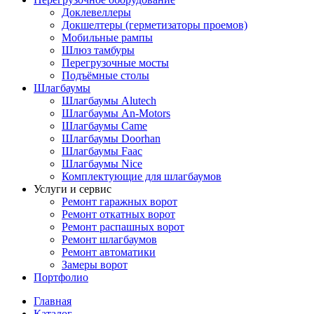
Доклевеллеры
Докшелтеры (герметизаторы проемов)
Мобильные рампы
Шлюз тамбуры
Перегрузочные мосты
Подъёмные столы
Шлагбаумы
Шлагбаумы Alutech
Шлагбаумы An-Motors
Шлагбаумы Came
Шлагбаумы Doorhan
Шлагбаумы Faac
Шлагбаумы Nice
Комплектующие для шлагбаумов
Услуги и сервис
Ремонт гаражных ворот
Ремонт откатных ворот
Ремонт распашных ворот
Ремонт шлагбаумов
Ремонт автоматики
Замеры ворот
Портфолио
Главная
Каталог