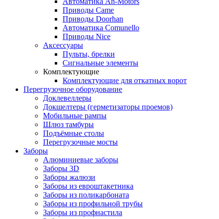
Автоматика An-Motors
Приводы Came
Приводы Doorhan
Автоматика Comunello
Приводы Nice
Аксессуары
Пульты, брелки
Сигнальные элементы
Комплектующие
Комплектующие для откатных ворот
Перегрузочное оборудование
Доклевеллеры
Докшелтеры (герметизаторы проемов)
Мобильные рампы
Шлюз тамбуры
Подъёмные столы
Перегрузочные мосты
Заборы
Алюминиевые заборы
Заборы 3D
Заборы жалюзи
Заборы из евроштакетника
Заборы из поликарбоната
Заборы из профильной трубы
Заборы из профнастила