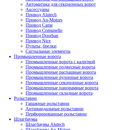
Автоматика для секционных ворот
Аксессуары
Привод Alutech
Привод An-Motors
Привод Came
Привод Comunello
Привод Doorhan
Привод Nice
Пульты, брелки
Сигнальные элементы
Промышленные ворота
Промышленные ворота с калиткой
Промышленные подвесные ворота
Промышленные распашные ворота
Промышленные рулонные ворота
Промышленные секционные ворота
Промышленные панорамные ворота
Промышленные складные ворота
Рольставни
Гаражные рольставни
Антивандальные рольставни
Перфорированные рольставни
Шлагбаумы
Шлагбаумы Alutech
Шлагбаумы An-Motors