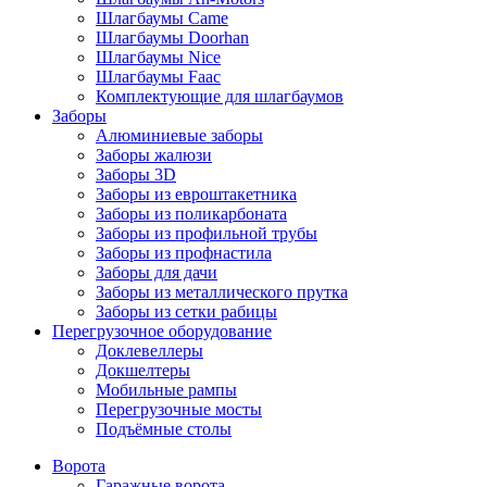
Шлагбаумы Came
Шлагбаумы Doorhan
Шлагбаумы Nice
Шлагбаумы Faac
Комплектующие для шлагбаумов
Заборы
Алюминиевые заборы
Заборы жалюзи
Заборы 3D
Заборы из евроштакетника
Заборы из поликарбоната
Заборы из профильной трубы
Заборы из профнастила
Заборы для дачи
Заборы из металлического прутка
Заборы из сетки рабицы
Перегрузочное оборудование
Доклевеллеры
Докшелтеры
Мобильные рампы
Перегрузочные мосты
Подъёмные столы
Ворота
Гаражные ворота