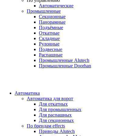
По управлению
Автоматические
Промышленные
Секционные
Панорамные
Подъёмные
Откатные
Складные
Рулонные
Подвесные
Распашные
Промышленные Alutech
Промышленные Doorhan
Автоматика
Автоматика для ворот
Для откатных
Для промышленных
Для распашных
Для секционных
По брендам
effects
Приводы Alutech