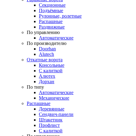
Секционные
Подъёмные
Рулонные, ролетные
Распашные
Раздвижные
По управлению
Автоматические
По производителю
Doorhan
Alutech
Откатные ворота
Консольные
С калиткой
Алютех
Дорхан
По типу
Автоматические
Механические
Распашные
Деревянные
Сендвич-панели
Штакетник
Профлист
С калиткой