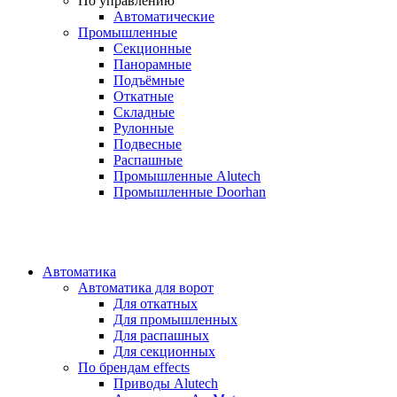
По управлению
Автоматические
Промышленные
Секционные
Панорамные
Подъёмные
Откатные
Складные
Рулонные
Подвесные
Распашные
Промышленные Alutech
Промышленные Doorhan
Автоматика
Автоматика для ворот
Для откатных
Для промышленных
Для распашных
Для секционных
По брендам
effects
Приводы Alutech