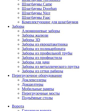
Шлагбаумы Came
Шлагбаумы Doorhan
Шлагбаумы Nice
Шлагбаумы Faac
Комплектующие для шлагбаумов
Заборы
Алюминиевые заборы
Заборы жалюзи
Заборы 3D
Заборы из евроштакетника
Заборы из поликарбоната
Заборы из профильной трубы
Заборы из профнастила
Заборы для дачи
Заборы из металлического прутка
Заборы из сетки рабицы
Перегрузочное оборудование
Доклевеллеры
Докшелтеры
Мобильные рампы
Перегрузочные мосты
Подъёмные столы
Ворота
Гаражные ворота