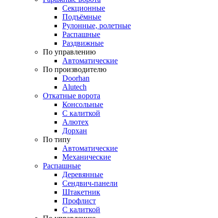
Секционные
Подъёмные
Рулонные, ролетные
Распашные
Раздвижные
По управлению
Автоматические
По производителю
Doorhan
Alutech
Откатные ворота
Консольные
С калиткой
Алютех
Дорхан
По типу
Автоматические
Механические
Распашные
Деревянные
Сендвич-панели
Штакетник
Профлист
С калиткой