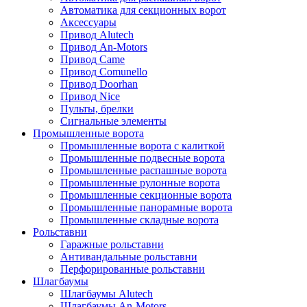
Автоматика для секционных ворот
Аксессуары
Привод Alutech
Привод An-Motors
Привод Came
Привод Comunello
Привод Doorhan
Привод Nice
Пульты, брелки
Сигнальные элементы
Промышленные ворота
Промышленные ворота с калиткой
Промышленные подвесные ворота
Промышленные распашные ворота
Промышленные рулонные ворота
Промышленные секционные ворота
Промышленные панорамные ворота
Промышленные складные ворота
Рольставни
Гаражные рольставни
Антивандальные рольставни
Перфорированные рольставни
Шлагбаумы
Шлагбаумы Alutech
Шлагбаумы An-Motors