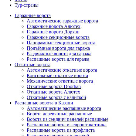
Тур-страны
Гаражные ворота
Автоматические гаражные ворота
Гаражные ворота Алютех
Гаражные ворота Дорхан
Гаражные секционные ворота
Панорамные секционные ворота
Подъёмные ворота для гаража
Раздвижные ворота для гаража
Распашные ворота для гаража
Откатные ворота
Автоматические откатные ворота
Консольные откатные ворота
Механические откатные ворота
Откатные ворота Doorhan
Откатные ворота Алютех
Откатные ворота с калиткой
Распашные ворота в Казани
Автоматические распашные ворота
Ворота деревянные распашные
Ворота из сэндвич панелей распашные
Распашные ворота из евроштакетника
Распашные ворота из профлиста
Распашные ворота с калиткой