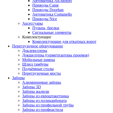
Автоматика An-Motors
Приводы Came
Приводы Doorhan
Автоматика Comunello
Приводы Nice
Аксессуары
Пульты, брелки
Сигнальные элементы
Комплектующие
Комплектующие для откатных ворот
Перегрузочное оборудование
Доклевеллеры
Докшелтеры (герметизаторы проемов)
Мобильные рампы
Шлюз тамбуры
Подъёмные столы
Перегрузочные мосты
Заборы
Алюминиевые заборы
Заборы 3D
Заборы жалюзи
Заборы из евроштакетника
Заборы из поликарбоната
Заборы из профильной трубы
Заборы из профнастила