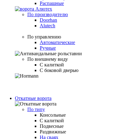
Распашные
По производителю
Doorhan
Alutech
По управлению
Автоматические
Ручные
По внешнему виду
С калиткой
С боковой дверью
Откатные ворота
По типу
Консольные
С калиткой
Подвесные
Раздвижные
На сваях