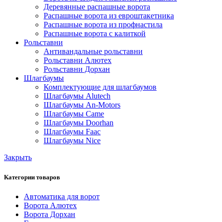
Деревянные распашные ворота
Распашные ворота из евроштакетника
Распашные ворота из профнастила
Распашные ворота с калиткой
Рольставни
Антивандальные рольставни
Рольставни Алютех
Рольставни Дорхан
Шлагбаумы
Комплектующие для шлагбаумов
Шлагбаумы Alutech
Шлагбаумы An-Motors
Шлагбаумы Came
Шлагбаумы Doorhan
Шлагбаумы Faac
Шлагбаумы Nice
Закрыть
Категории товаров
Автоматика для ворот
Ворота Алютех
Ворота Дорхан