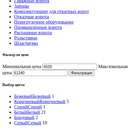
Гаражные ворота
Заборы
Комплектующие для откатных ворот
Откатные ворота
Перегрузочное оборудование
Промышленные ворота
Распашные ворота
Рольставни
Шлагбаумы
Фильтр по цене
Минимальная цена
Максимальная
цена
Фильтрация
Выбор цвета
Бежевый
Бежевый
1
Коричневый
Коричневый
5
Синий
Синий
1
Белый
Белый
21
Бордовый
2
Серый
Серый
10