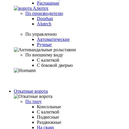
Распашные
По производителю
Doorhan
Alutech
По управлению
Автоматические
Ручные
По внешнему виду
С калиткой
С боковой дверью
Откатные ворота
По типу
Консольные
С калиткой
Подвесные
Раздвижные
На сваях