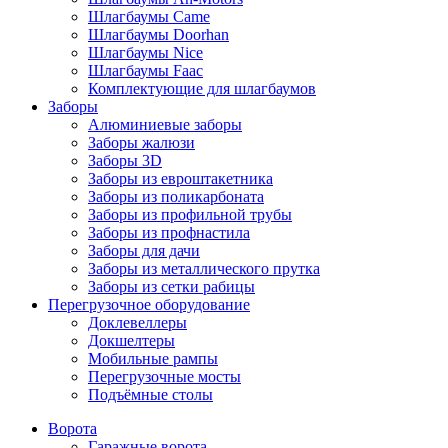
Шлагбаумы Came
Шлагбаумы Doorhan
Шлагбаумы Nice
Шлагбаумы Faac
Комплектующие для шлагбаумов
Заборы
Алюминиевые заборы
Заборы жалюзи
Заборы 3D
Заборы из евроштакетника
Заборы из поликарбоната
Заборы из профильной трубы
Заборы из профнастила
Заборы для дачи
Заборы из металлического прутка
Заборы из сетки рабицы
Перегрузочное оборудование
Доклевеллеры
Докшелтеры
Мобильные рампы
Перегрузочные мосты
Подъёмные столы
Ворота
Гаражные ворота