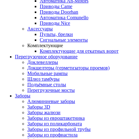
Автоматика An-Motors
Приводы Came
Приводы Doorhan
Автоматика Comunello
Приводы Nice
Аксессуары
Пульты, брелки
Сигнальные элементы
Комплектующие
Комплектующие для откатных ворот
Перегрузочное оборудование
Доклевеллеры
Докшелтеры (герметизаторы проемов)
Мобильные рампы
Шлюз тамбуры
Подъёмные столы
Перегрузочные мосты
Заборы
Алюминиевые заборы
Заборы 3D
Заборы жалюзи
Заборы из евроштакетника
Заборы из поликарбоната
Заборы из профильной трубы
Заборы из профнастила