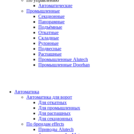
По управлению
Автоматические
Промышленные
Секционные
Панорамные
Подъёмные
Откатные
Складные
Рулонные
Подвесные
Распашные
Промышленные Alutech
Промышленные Doorhan
Автоматика
Автоматика для ворот
Для откатных
Для промышленных
Для распашных
Для секционных
По брендам
effects
Приводы Alutech