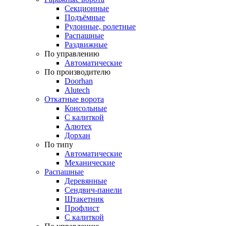
Секционные
Подъёмные
Рулонные, ролетные
Распашные
Раздвижные
По управлению
Автоматические
По производителю
Doorhan
Alutech
Откатные ворота
Консольные
С калиткой
Алютех
Дорхан
По типу
Автоматические
Механические
Распашные
Деревянные
Сендвич-панели
Штакетник
Профлист
С калиткой