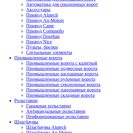
Автоматика для секционных ворот
Аксессуары
Привод Alutech
Привод An-Motors
Привод Came
Привод Comunello
Привод Doorhan
Привод Nice
Пульты, брелки
Сигнальные элементы
Промышленные ворота
Промышленные ворота с калиткой
Промышленные подвесные ворота
Промышленные распашные ворота
Промышленные рулонные ворота
Промышленные секционные ворота
Промышленные панорамные ворота
Промышленные складные ворота
Рольставни
Гаражные рольставни
Антивандальные рольставни
Перфорированные рольставни
Шлагбаумы
Шлагбаумы Alutech
Шлагбаумы An-Motors