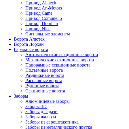
Привод Alutech
Привод An-Motors
Привод Came
Привод Comunello
Привод Doorhan
Привод Nice
Сигнальные элементы
Ворота Алютех
Ворота Дорхан
Гаражные ворота
Автоматические секционные ворота
Механические секционные ворота
Панорамные секционные ворота
Подъемные ворота
Раздвижные ворота
Распашные ворота
Рулонные ворота
Секционные ворота
Заборы
Алюминиевые заборы
Заборы 3D
Заборы для дачи
Заборы жалюзи
Заборы из евроштакетника
Заборы из металлического прутка