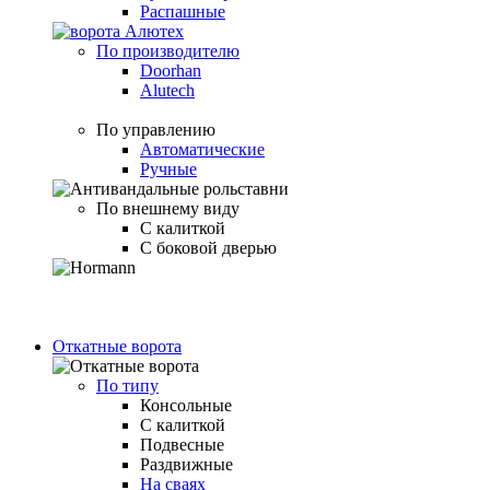
Распашные
По производителю
Doorhan
Alutech
По управлению
Автоматические
Ручные
По внешнему виду
С калиткой
С боковой дверью
Откатные ворота
По типу
Консольные
С калиткой
Подвесные
Раздвижные
На сваях