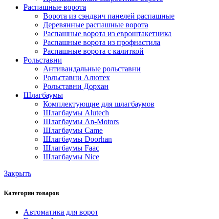
Распашные ворота
Ворота из сэндвич панелей распашные
Деревянные распашные ворота
Распашные ворота из евроштакетника
Распашные ворота из профнастила
Распашные ворота с калиткой
Рольставни
Антивандальные рольставни
Рольставни Алютех
Рольставни Дорхан
Шлагбаумы
Комплектующие для шлагбаумов
Шлагбаумы Alutech
Шлагбаумы An-Motors
Шлагбаумы Came
Шлагбаумы Doorhan
Шлагбаумы Faac
Шлагбаумы Nice
Закрыть
Категории товаров
Автоматика для ворот