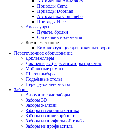
Автоматика An-Motors
Приводы Came
Приводы Doorhan
Автоматика Comunello
Приводы Nice
Аксессуары
Пульты, брелки
Сигнальные элементы
Комплектующие
Комплектующие для откатных ворот
Перегрузочное оборудование
Доклевеллеры
Докшелтеры (герметизаторы проемов)
Мобильные рампы
Шлюз тамбуры
Подъёмные столы
Перегрузочные мосты
Заборы
Алюминиевые заборы
Заборы 3D
Заборы жалюзи
Заборы из евроштакетника
Заборы из поликарбоната
Заборы из профильной трубы
Заборы из профнастила