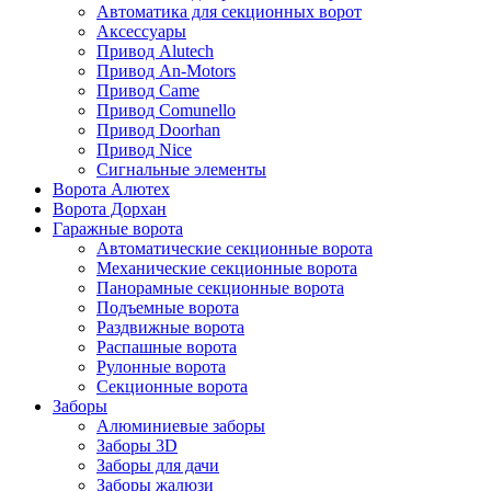
Автоматика для секционных ворот
Аксессуары
Привод Alutech
Привод An-Motors
Привод Came
Привод Comunello
Привод Doorhan
Привод Nice
Сигнальные элементы
Ворота Алютех
Ворота Дорхан
Гаражные ворота
Автоматические секционные ворота
Механические секционные ворота
Панорамные секционные ворота
Подъемные ворота
Раздвижные ворота
Распашные ворота
Рулонные ворота
Секционные ворота
Заборы
Алюминиевые заборы
Заборы 3D
Заборы для дачи
Заборы жалюзи