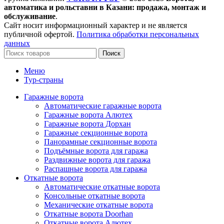
автоматика и рольставни в Казани: продажа, монтаж и
обслуживание
.
Сайт носит информационный характер и не является
публичной офертой.
Политика обработки персональных
данных
Поиск
Меню
Тур-страны
Гаражные ворота
Автоматические гаражные ворота
Гаражные ворота Алютех
Гаражные ворота Дорхан
Гаражные секционные ворота
Панорамные секционные ворота
Подъёмные ворота для гаража
Раздвижные ворота для гаража
Распашные ворота для гаража
Откатные ворота
Автоматические откатные ворота
Консольные откатные ворота
Механические откатные ворота
Откатные ворота Doorhan
Откатные ворота Алютех