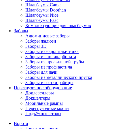
Шлагбаумы Came
Шлагбаумы Doorhan
Шлагбаумы Nice
Шлагбаумы Faac
Комплектующие для шлагбаумов
Заборы
Алюминиевые заборы
Заборы жалюзи
Заборы 3D
Заборы из евроштакетника
Заборы из поликарбоната
Заборы из профильной трубы
Заборы из профнастила
Заборы для дачи
Заборы из металлического прутка
Заборы из сетки рабицы
Перегрузочное оборудование
Доклевеллеры
Докшелтеры
Мобильные рампы
Перегрузочные мосты
Подъёмные столы
Ворота
Гаражные ворота