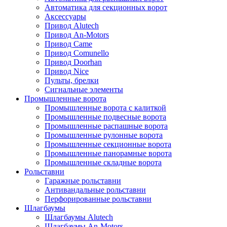
Автоматика для секционных ворот
Аксессуары
Привод Alutech
Привод An-Motors
Привод Came
Привод Comunello
Привод Doorhan
Привод Nice
Пульты, брелки
Сигнальные элементы
Промышленные ворота
Промышленные ворота с калиткой
Промышленные подвесные ворота
Промышленные распашные ворота
Промышленные рулонные ворота
Промышленные секционные ворота
Промышленные панорамные ворота
Промышленные складные ворота
Рольставни
Гаражные рольставни
Антивандальные рольставни
Перфорированные рольставни
Шлагбаумы
Шлагбаумы Alutech
Шлагбаумы An-Motors