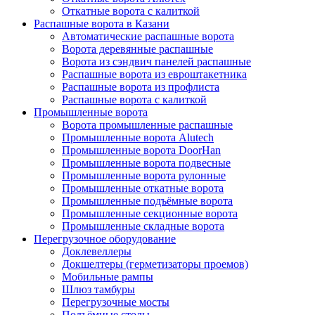
Откатные ворота с калиткой
Распашные ворота в Казани
Автоматические распашные ворота
Ворота деревянные распашные
Ворота из сэндвич панелей распашные
Распашные ворота из евроштакетника
Распашные ворота из профлиста
Распашные ворота с калиткой
Промышленные ворота
Ворота промышленные распашные
Промышленные ворота Alutech
Промышленные ворота DoorHan
Промышленные ворота подвесные
Промышленные ворота рулонные
Промышленные откатные ворота
Промышленные подъёмные ворота
Промышленные секционные ворота
Промышленные складные ворота
Перегрузочное оборудование
Доклевеллеры
Докшелтеры (герметизаторы проемов)
Мобильные рампы
Шлюз тамбуры
Перегрузочные мосты
Подъёмные столы