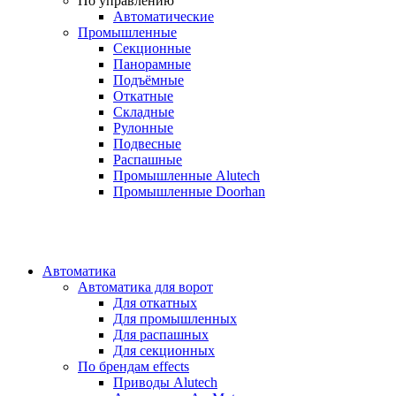
По управлению
Автоматические
Промышленные
Секционные
Панорамные
Подъёмные
Откатные
Складные
Рулонные
Подвесные
Распашные
Промышленные Alutech
Промышленные Doorhan
Автоматика
Автоматика для ворот
Для откатных
Для промышленных
Для распашных
Для секционных
По брендам
effects
Приводы Alutech