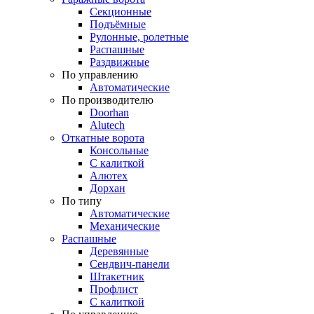
Секционные
Подъёмные
Рулонные, ролетные
Распашные
Раздвижные
По управлению
Автоматические
По производителю
Doorhan
Alutech
Откатные ворота
Консольные
С калиткой
Алютех
Дорхан
По типу
Автоматические
Механические
Распашные
Деревянные
Сендвич-панели
Штакетник
Профлист
С калиткой