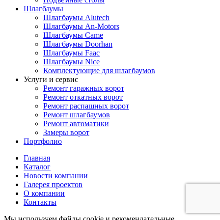
Шлагбаумы
Шлагбаумы Alutech
Шлагбаумы An-Motors
Шлагбаумы Came
Шлагбаумы Doorhan
Шлагбаумы Faac
Шлагбаумы Nice
Комплектующие для шлагбаумов
Услуги и сервис
Ремонт гаражных ворот
Ремонт откатных ворот
Ремонт распашных ворот
Ремонт шлагбаумов
Ремонт автоматики
Замеры ворот
Портфолио
Главная
Каталог
Новости компании
Галерея проектов
О компании
Контакты
Мы используем файлы cookie и рекомендательные