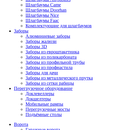
Шлагбаумы Came
Шлагбаумы Doorhan
Шлагбаумы Nice
Шлагбаумы Faac
Комплектующие для шлагбаумов
Заборы
Алюминиевые заборы
Заборы жалюзи
Заборы 3D
Заборы из евроштакетника
Заборы из поликарбоната
Заборы из профильной трубы
Заборы из профнастила
Заборы для дачи
Заборы из металлического прутка
Заборы из сетки рабицы
Перегрузочное оборудование
Доклевеллеры
Докшелтеры
Мобильные рампы
Перегрузочные мосты
Подъёмные столы
Ворота
Гаражные ворота