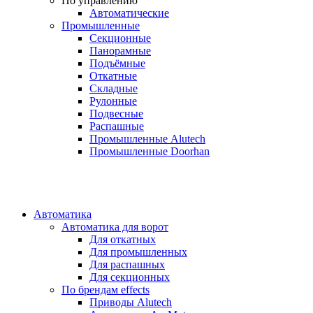
По управлению
Автоматические
Промышленные
Секционные
Панорамные
Подъёмные
Откатные
Складные
Рулонные
Подвесные
Распашные
Промышленные Alutech
Промышленные Doorhan
Автоматика
Автоматика для ворот
Для откатных
Для промышленных
Для распашных
Для секционных
По брендам
effects
Приводы Alutech