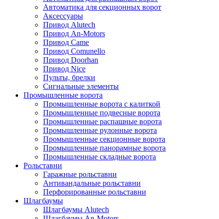
Автоматика для секционных ворот
Аксессуары
Привод Alutech
Привод An-Motors
Привод Came
Привод Comunello
Привод Doorhan
Привод Nice
Пульты, брелки
Сигнальные элементы
Промышленные ворота
Промышленные ворота с калиткой
Промышленные подвесные ворота
Промышленные распашные ворота
Промышленные рулонные ворота
Промышленные секционные ворота
Промышленные панорамные ворота
Промышленные складные ворота
Рольставни
Гаражные рольставни
Антивандальные рольставни
Перфорированные рольставни
Шлагбаумы
Шлагбаумы Alutech
Шлагбаумы An-Motors