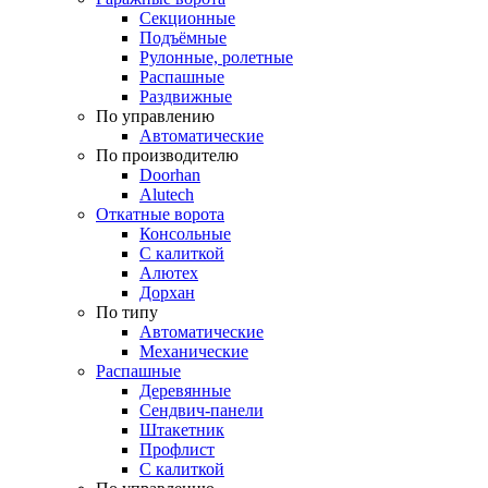
Секционные
Подъёмные
Рулонные, ролетные
Распашные
Раздвижные
По управлению
Автоматические
По производителю
Doorhan
Alutech
Откатные ворота
Консольные
С калиткой
Алютех
Дорхан
По типу
Автоматические
Механические
Распашные
Деревянные
Сендвич-панели
Штакетник
Профлист
С калиткой