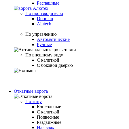
Распашные
По производителю
Doorhan
Alutech
По управлению
Автоматические
Ручные
По внешнему виду
С калиткой
С боковой дверью
Откатные ворота
По типу
Консольные
С калиткой
Подвесные
Раздвижные
На сваях