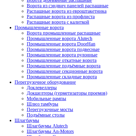
Ворота деревянные распашные
Ворота из сэндвич панелей распашные
Распашные ворота из евроштакетника
Распашные ворота из профлиста
Распашные ворота с калиткой
Промышленные ворота
Ворота промышленные распашные
Промышленные ворота Alutech
Промышленные ворота DoorHan
Промышленные ворота подвесные
Промышленные ворота рулонные
Промышленные откатные ворота
Промышленные подъёмные ворота
Промышленные секционные ворота
Промышленные складные ворота
Перегрузочное оборудование
Доклевеллеры
Докшелтеры (герметизаторы проемов)
Мобильные рампы
Шлюз тамбуры
Перегрузочные мосты
Подъёмные столы
Шлагбаумы
Шлагбаумы Alutech
Шлагбаумы An-Motors