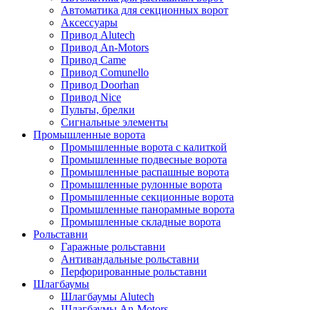
Автоматика для секционных ворот
Аксессуары
Привод Alutech
Привод An-Motors
Привод Came
Привод Comunello
Привод Doorhan
Привод Nice
Пульты, брелки
Сигнальные элементы
Промышленные ворота
Промышленные ворота с калиткой
Промышленные подвесные ворота
Промышленные распашные ворота
Промышленные рулонные ворота
Промышленные секционные ворота
Промышленные панорамные ворота
Промышленные складные ворота
Рольставни
Гаражные рольставни
Антивандальные рольставни
Перфорированные рольставни
Шлагбаумы
Шлагбаумы Alutech
Шлагбаумы An-Motors