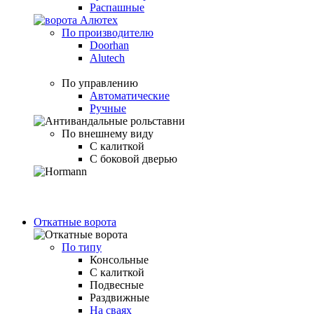
Распашные
По производителю
Doorhan
Alutech
По управлению
Автоматические
Ручные
По внешнему виду
С калиткой
С боковой дверью
Откатные ворота
По типу
Консольные
С калиткой
Подвесные
Раздвижные
На сваях