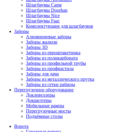
Шлагбаумы Came
Шлагбаумы Doorhan
Шлагбаумы Nice
Шлагбаумы Faac
Комплектующие для шлагбаумов
Заборы
Алюминиевые заборы
Заборы жалюзи
Заборы 3D
Заборы из евроштакетника
Заборы из поликарбоната
Заборы из профильной трубы
Заборы из профнастила
Заборы для дачи
Заборы из металлического прутка
Заборы из сетки рабицы
Перегрузочное оборудование
Доклевеллеры
Докшелтеры
Мобильные рампы
Перегрузочные мосты
Подъёмные столы
Ворота
Гаражные ворота