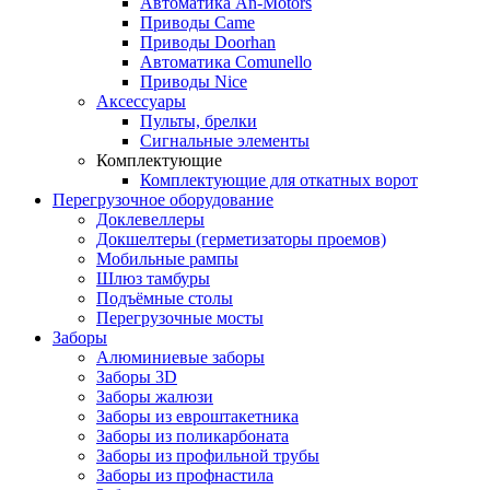
Автоматика An-Motors
Приводы Came
Приводы Doorhan
Автоматика Comunello
Приводы Nice
Аксессуары
Пульты, брелки
Сигнальные элементы
Комплектующие
Комплектующие для откатных ворот
Перегрузочное оборудование
Доклевеллеры
Докшелтеры (герметизаторы проемов)
Мобильные рампы
Шлюз тамбуры
Подъёмные столы
Перегрузочные мосты
Заборы
Алюминиевые заборы
Заборы 3D
Заборы жалюзи
Заборы из евроштакетника
Заборы из поликарбоната
Заборы из профильной трубы
Заборы из профнастила