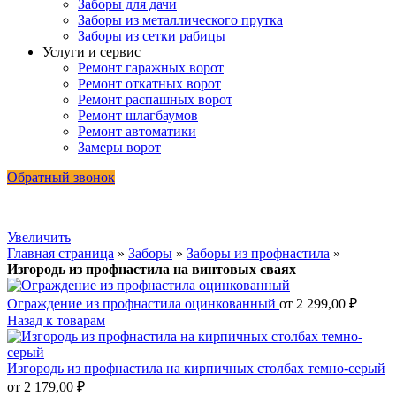
Заборы для дачи
Заборы из металлического прутка
Заборы из сетки рабицы
Услуги и сервис
Ремонт гаражных ворот
Ремонт откатных ворот
Ремонт распашных ворот
Ремонт шлагбаумов
Ремонт автоматики
Замеры ворот
Обратный звонок
Увеличить
Главная страница
»
Заборы
»
Заборы из профнастила
»
Изгородь из профнастила на винтовых сваях
Ограждение из профнастила оцинкованный
от
2 299,00
₽
Назад к товарам
Изгородь из профнастила на кирпичных столбах темно-серый
от
2 179,00
₽