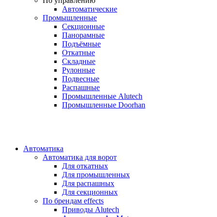
По управлению
Автоматические
Промышленные
Секционные
Панорамные
Подъёмные
Откатные
Складные
Рулонные
Подвесные
Распашные
Промышленные Alutech
Промышленные Doorhan
Автоматика
Автоматика для ворот
Для откатных
Для промышленных
Для распашных
Для секционных
По брендам
effects
Приводы Alutech