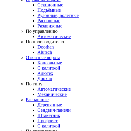
Секционные
Подъёмные
Рулонные, ролетные
Распашные
Раздвижные
По управлению
Автоматические
По производителю
Doorhan
Alutech
Откатные ворота
Консольные
С калиткой
Алютех
Дорхан
По типу
Автоматические
Механические
Распашные
Деревянные
Сендвич-панели
Штакетник
Профлист
С калиткой