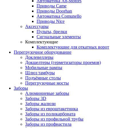
Автоматика An-Motors
Приводы Came
Приводы Doorhan
Автоматика Comunello
Приводы Nice
Аксессуары
Пульты, брелки
Сигнальные элементы
Комплектующие
Комплектующие для откатных ворот
Перегрузочное оборудование
Доклевеллеры
Докшелтеры (герметизаторы проемов)
Мобильные рампы
Шлюз тамбуры
Подъёмные столы
Перегрузочные мосты
Заборы
Алюминиевые заборы
Заборы 3D
Заборы жалюзи
Заборы из евроштакетника
Заборы из поликарбоната
Заборы из профильной трубы
Заборы из профнастила