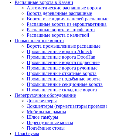
Распашные ворота в Казани
Автоматические распашные ворота
Ворота деревянные распашные
Ворота из сэндвич панелей распашные
Распашные ворота из евроштакетника
Распашные ворота из профлиста
Распашные ворота с калиткой
Промышленные ворота
Ворота промышленные распашные
Промышленные ворота Alutech
Промышленные ворота DoorHan
Промышленные ворота подвесные
Промышленные ворота рулонные
Промышленные откатные ворота
Промышленные подъёмные ворота
Промышленные секционные ворота
Промышленные складные ворота
Перегрузочное оборудование
Доклевеллеры
Докшелтеры (герметизаторы проемов)
Мобильные рампы
Шлюз тамбуры
Перегрузочные мосты
Подъёмные столы
Шлагбаумы