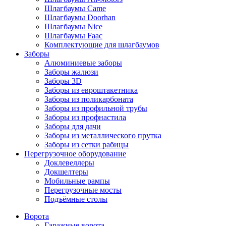
Шлагбаумы Came
Шлагбаумы Doorhan
Шлагбаумы Nice
Шлагбаумы Faac
Комплектующие для шлагбаумов
Заборы
Алюминиевые заборы
Заборы жалюзи
Заборы 3D
Заборы из евроштакетника
Заборы из поликарбоната
Заборы из профильной трубы
Заборы из профнастила
Заборы для дачи
Заборы из металлического прутка
Заборы из сетки рабицы
Перегрузочное оборудование
Доклевеллеры
Докшелтеры
Мобильные рампы
Перегрузочные мосты
Подъёмные столы
Ворота
Гаражные ворота