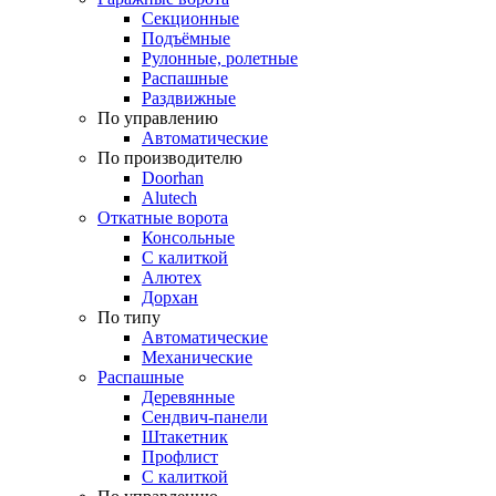
Секционные
Подъёмные
Рулонные, ролетные
Распашные
Раздвижные
По управлению
Автоматические
По производителю
Doorhan
Alutech
Откатные ворота
Консольные
С калиткой
Алютех
Дорхан
По типу
Автоматические
Механические
Распашные
Деревянные
Сендвич-панели
Штакетник
Профлист
С калиткой