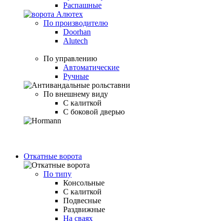
Распашные
По производителю
Doorhan
Alutech
По управлению
Автоматические
Ручные
По внешнему виду
С калиткой
С боковой дверью
Откатные ворота
По типу
Консольные
С калиткой
Подвесные
Раздвижные
На сваях