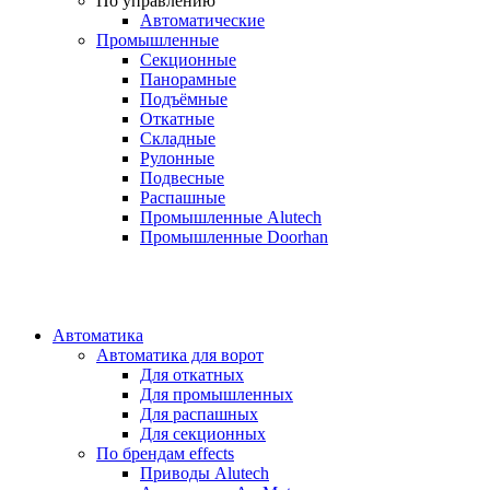
По управлению
Автоматические
Промышленные
Секционные
Панорамные
Подъёмные
Откатные
Складные
Рулонные
Подвесные
Распашные
Промышленные Alutech
Промышленные Doorhan
Автоматика
Автоматика для ворот
Для откатных
Для промышленных
Для распашных
Для секционных
По брендам
effects
Приводы Alutech