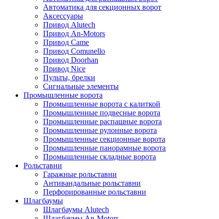
Автоматика для секционных ворот
Аксессуары
Привод Alutech
Привод An-Motors
Привод Came
Привод Comunello
Привод Doorhan
Привод Nice
Пульты, брелки
Сигнальные элементы
Промышленные ворота
Промышленные ворота с калиткой
Промышленные подвесные ворота
Промышленные распашные ворота
Промышленные рулонные ворота
Промышленные секционные ворота
Промышленные панорамные ворота
Промышленные складные ворота
Рольставни
Гаражные рольставни
Антивандальные рольставни
Перфорированные рольставни
Шлагбаумы
Шлагбаумы Alutech
Шлагбаумы An-Motors