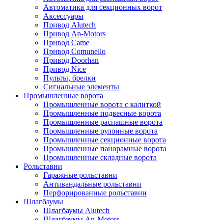
Автоматика для секционных ворот
Аксессуары
Привод Alutech
Привод An-Motors
Привод Came
Привод Comunello
Привод Doorhan
Привод Nice
Пульты, брелки
Сигнальные элементы
Промышленные ворота
Промышленные ворота с калиткой
Промышленные подвесные ворота
Промышленные распашные ворота
Промышленные рулонные ворота
Промышленные секционные ворота
Промышленные панорамные ворота
Промышленные складные ворота
Рольставни
Гаражные рольставни
Антивандальные рольставни
Перфорированные рольставни
Шлагбаумы
Шлагбаумы Alutech
Шлагбаумы An-Motors