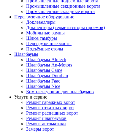
Промышленные подъёмные ворота
Промышленные секционные ворота
Промышленные складные ворота
Перегрузочное оборудование
Доклевеллеры
Докшелтеры (герметизаторы проемов)
Мобильные рампы
Шлюз тамбуры
Перегрузочные мосты
Подъёмные столы
Шлагбаумы
Шлагбаумы Alutech
Шлагбаумы An-Motors
Шлагбаумы Came
Шлагбаумы Doorhan
Шлагбаумы Faac
Шлагбаумы Nice
Комплектующие для шлагбаумов
Услуги и сервис
Ремонт гаражных ворот
Ремонт откатных ворот
Ремонт распашных ворот
Ремонт шлагбаумов
Ремонт автоматики
Замеры ворот