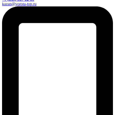
kazan@vorota-top.ru