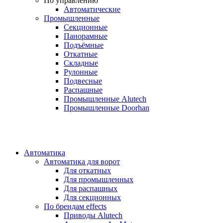
По управлению
Автоматические
Промышленные
Секционные
Панорамные
Подъёмные
Откатные
Складные
Рулонные
Подвесные
Распашные
Промышленные Alutech
Промышленные Doorhan
Автоматика
Автоматика для ворот
Для откатных
Для промышленных
Для распашных
Для секционных
По брендам
effects
Приводы Alutech