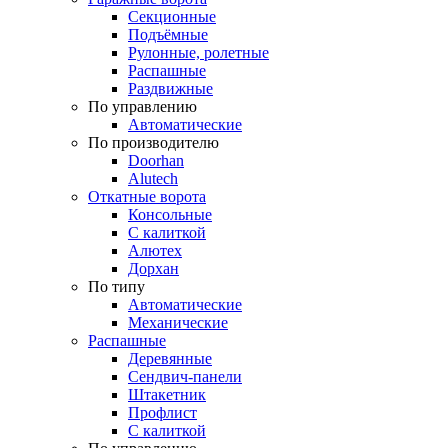
Секционные
Подъёмные
Рулонные, ролетные
Распашные
Раздвижные
По управлению
Автоматические
По производителю
Doorhan
Alutech
Откатные ворота
Консольные
С калиткой
Алютех
Дорхан
По типу
Автоматические
Механические
Распашные
Деревянные
Сендвич-панели
Штакетник
Профлист
С калиткой