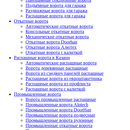
Панорамные секционные ворота
Подъёмные ворота для гаража
Раздвижные ворота для гаража
Распашные ворота для гаража
Откатные ворота
Автоматические откатные ворота
Консольные откатные ворота
Механические откатные ворота
Откатные ворота Doorhan
Откатные ворота Алютех
Откатные ворота с калиткой
Распашные ворота в Казани
Автоматические распашные ворота
Ворота деревянные распашные
Ворота из сэндвич панелей распашные
Распашные ворота из евроштакетника
Распашные ворота из профлиста
Распашные ворота с калиткой
Промышленные ворота
Ворота промышленные распашные
Промышленные ворота Alutech
Промышленные ворота DoorHan
Промышленные ворота подвесные
Промышленные ворота рулонные
Промышленные откатные ворота