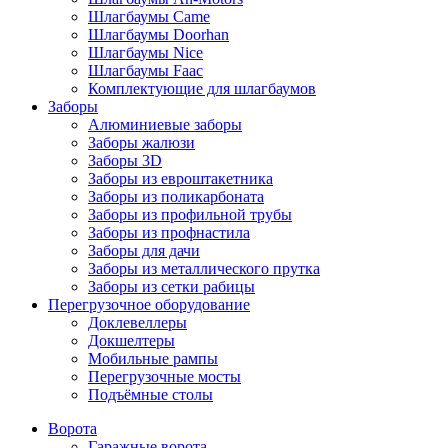
Шлагбаумы Came
Шлагбаумы Doorhan
Шлагбаумы Nice
Шлагбаумы Faac
Комплектующие для шлагбаумов
Заборы
Алюминиевые заборы
Заборы жалюзи
Заборы 3D
Заборы из евроштакетника
Заборы из поликарбоната
Заборы из профильной трубы
Заборы из профнастила
Заборы для дачи
Заборы из металлического прутка
Заборы из сетки рабицы
Перегрузочное оборудование
Доклевеллеры
Докшелтеры
Мобильные рампы
Перегрузочные мосты
Подъёмные столы
Ворота
Гаражные ворота