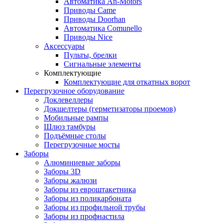
Автоматика An-Motors
Приводы Came
Приводы Doorhan
Автоматика Comunello
Приводы Nice
Аксессуары
Пульты, брелки
Сигнальные элементы
Комплектующие
Комплектующие для откатных ворот
Перегрузочное оборудование
Доклевеллеры
Докшелтеры (герметизаторы проемов)
Мобильные рампы
Шлюз тамбуры
Подъёмные столы
Перегрузочные мосты
Заборы
Алюминиевые заборы
Заборы 3D
Заборы жалюзи
Заборы из евроштакетника
Заборы из поликарбоната
Заборы из профильной трубы
Заборы из профнастила