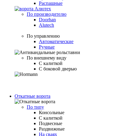
Распашные
По производителю
Doorhan
Alutech
По управлению
Автоматические
Ручные
По внешнему виду
С калиткой
С боковой дверью
Откатные ворота
По типу
Консольные
С калиткой
Подвесные
Раздвижные
На сваях