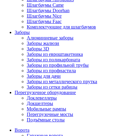
Шлагбаумы Came
Шлагбаумы Doorhan
Шлагбаумы Nice
Шлагбаумы Faac
Комплектующие для шлагбаумов
Заборы
Алюминиевые заборы
Заборы жалюзи
Заборы 3D
Заборы из евроштакетника
Заборы из поликарбоната
Заборы из профильной трубы
Заборы из профнастила
Заборы для дачи
Заборы из металлического прутка
Заборы из сетки рабицы
Перегрузочное оборудование
Доклевеллеры
Докшелтеры
Мобильные рампы
Перегрузочные мосты
Подъёмные столы
Ворота
Гаражные ворота