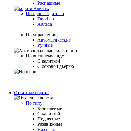
Распашные
По производителю
Doorhan
Alutech
По управлению
Автоматические
Ручные
По внешнему виду
С калиткой
С боковой дверью
Откатные ворота
По типу
Консольные
С калиткой
Подвесные
Раздвижные
На сваях