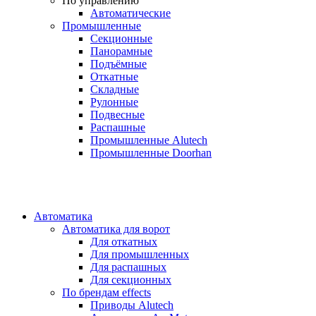
По управлению
Автоматические
Промышленные
Секционные
Панорамные
Подъёмные
Откатные
Складные
Рулонные
Подвесные
Распашные
Промышленные Alutech
Промышленные Doorhan
Автоматика
Автоматика для ворот
Для откатных
Для промышленных
Для распашных
Для секционных
По брендам
effects
Приводы Alutech