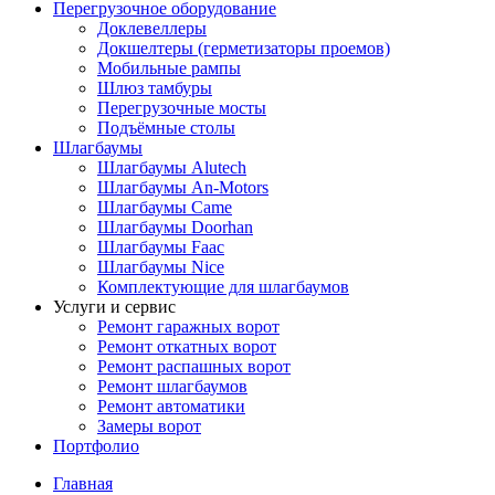
Перегрузочное оборудование
Доклевеллеры
Докшелтеры (герметизаторы проемов)
Мобильные рампы
Шлюз тамбуры
Перегрузочные мосты
Подъёмные столы
Шлагбаумы
Шлагбаумы Alutech
Шлагбаумы An-Motors
Шлагбаумы Came
Шлагбаумы Doorhan
Шлагбаумы Faac
Шлагбаумы Nice
Комплектующие для шлагбаумов
Услуги и сервис
Ремонт гаражных ворот
Ремонт откатных ворот
Ремонт распашных ворот
Ремонт шлагбаумов
Ремонт автоматики
Замеры ворот
Портфолио
Главная