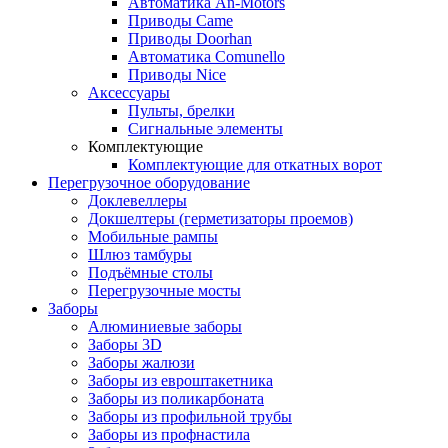
Автоматика An-Motors
Приводы Came
Приводы Doorhan
Автоматика Comunello
Приводы Nice
Аксессуары
Пульты, брелки
Сигнальные элементы
Комплектующие
Комплектующие для откатных ворот
Перегрузочное оборудование
Доклевеллеры
Докшелтеры (герметизаторы проемов)
Мобильные рампы
Шлюз тамбуры
Подъёмные столы
Перегрузочные мосты
Заборы
Алюминиевые заборы
Заборы 3D
Заборы жалюзи
Заборы из евроштакетника
Заборы из поликарбоната
Заборы из профильной трубы
Заборы из профнастила