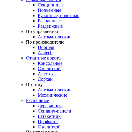
Секционные
Подъёмные
Рулонные, ролетные
Распашные
Раздвижные
По управлению
Автоматические
По производителю
Doorhan
Alutech
Откатные ворота
Консольные
С калиткой
Алютех
Дорхан
По типу
Автоматические
Механические
Распашные
Деревянные
Сендвич-панели
Штакетник
Профлист
С калиткой