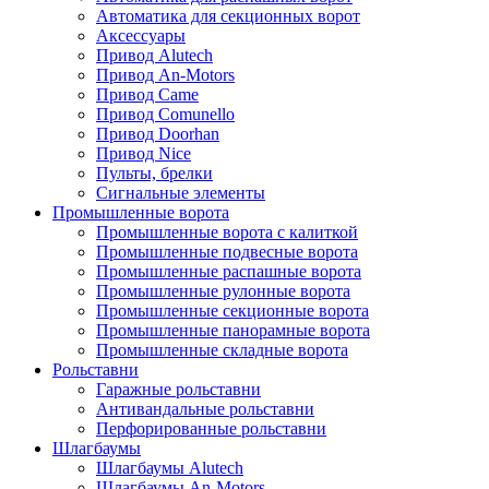
Автоматика для секционных ворот
Аксессуары
Привод Alutech
Привод An-Motors
Привод Came
Привод Comunello
Привод Doorhan
Привод Nice
Пульты, брелки
Сигнальные элементы
Промышленные ворота
Промышленные ворота с калиткой
Промышленные подвесные ворота
Промышленные распашные ворота
Промышленные рулонные ворота
Промышленные секционные ворота
Промышленные панорамные ворота
Промышленные складные ворота
Рольставни
Гаражные рольставни
Антивандальные рольставни
Перфорированные рольставни
Шлагбаумы
Шлагбаумы Alutech
Шлагбаумы An-Motors