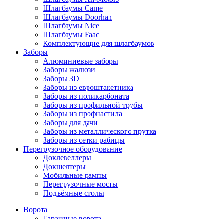
Шлагбаумы Came
Шлагбаумы Doorhan
Шлагбаумы Nice
Шлагбаумы Faac
Комплектующие для шлагбаумов
Заборы
Алюминиевые заборы
Заборы жалюзи
Заборы 3D
Заборы из евроштакетника
Заборы из поликарбоната
Заборы из профильной трубы
Заборы из профнастила
Заборы для дачи
Заборы из металлического прутка
Заборы из сетки рабицы
Перегрузочное оборудование
Доклевеллеры
Докшелтеры
Мобильные рампы
Перегрузочные мосты
Подъёмные столы
Ворота
Гаражные ворота