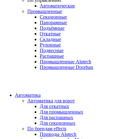
По управлению
Автоматические
Промышленные
Секционные
Панорамные
Подъёмные
Откатные
Складные
Рулонные
Подвесные
Распашные
Промышленные Alutech
Промышленные Doorhan
Автоматика
Автоматика для ворот
Для откатных
Для промышленных
Для распашных
Для секционных
По брендам
effects
Приводы Alutech