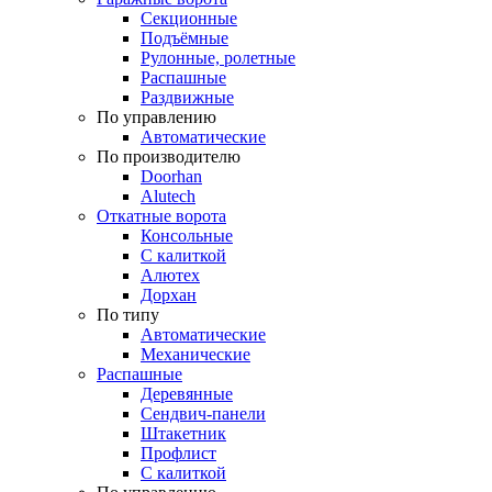
Секционные
Подъёмные
Рулонные, ролетные
Распашные
Раздвижные
По управлению
Автоматические
По производителю
Doorhan
Alutech
Откатные ворота
Консольные
С калиткой
Алютех
Дорхан
По типу
Автоматические
Механические
Распашные
Деревянные
Сендвич-панели
Штакетник
Профлист
С калиткой