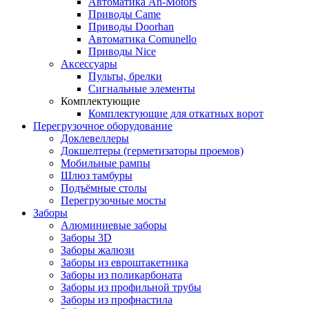
Автоматика An-Motors
Приводы Came
Приводы Doorhan
Автоматика Comunello
Приводы Nice
Аксессуары
Пульты, брелки
Сигнальные элементы
Комплектующие
Комплектующие для откатных ворот
Перегрузочное оборудование
Доклевеллеры
Докшелтеры (герметизаторы проемов)
Мобильные рампы
Шлюз тамбуры
Подъёмные столы
Перегрузочные мосты
Заборы
Алюминиевые заборы
Заборы 3D
Заборы жалюзи
Заборы из евроштакетника
Заборы из поликарбоната
Заборы из профильной трубы
Заборы из профнастила