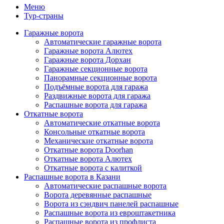
Меню
Тур-страны
Гаражные ворота
Автоматические гаражные ворота
Гаражные ворота Алютех
Гаражные ворота Дорхан
Гаражные секционные ворота
Панорамные секционные ворота
Подъёмные ворота для гаража
Раздвижные ворота для гаража
Распашные ворота для гаража
Откатные ворота
Автоматические откатные ворота
Консольные откатные ворота
Механические откатные ворота
Откатные ворота Doorhan
Откатные ворота Алютех
Откатные ворота с калиткой
Распашные ворота в Казани
Автоматические распашные ворота
Ворота деревянные распашные
Ворота из сэндвич панелей распашные
Распашные ворота из евроштакетника
Распашные ворота из профлиста