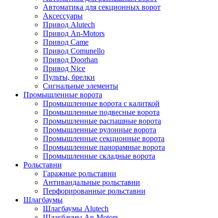
Автоматика для секционных ворот
Аксессуары
Привод Alutech
Привод An-Motors
Привод Came
Привод Comunello
Привод Doorhan
Привод Nice
Пульты, брелки
Сигнальные элементы
Промышленные ворота
Промышленные ворота с калиткой
Промышленные подвесные ворота
Промышленные распашные ворота
Промышленные рулонные ворота
Промышленные секционные ворота
Промышленные панорамные ворота
Промышленные складные ворота
Рольставни
Гаражные рольставни
Антивандальные рольставни
Перфорированные рольставни
Шлагбаумы
Шлагбаумы Alutech
Шлагбаумы An-Motors