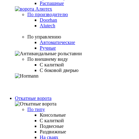
Распашные
По производителю
Doorhan
Alutech
По управлению
Автоматические
Ручные
По внешнему виду
С калиткой
С боковой дверью
Откатные ворота
По типу
Консольные
С калиткой
Подвесные
Раздвижные
На сваях