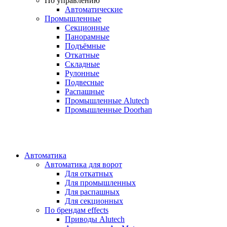
По управлению
Автоматические
Промышленные
Секционные
Панорамные
Подъёмные
Откатные
Складные
Рулонные
Подвесные
Распашные
Промышленные Alutech
Промышленные Doorhan
Автоматика
Автоматика для ворот
Для откатных
Для промышленных
Для распашных
Для секционных
По брендам
effects
Приводы Alutech