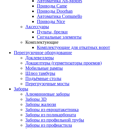
Автоматика An-Motors
Приводы Came
Приводы Doorhan
Автоматика Comunello
Приводы Nice
Аксессуары
Пульты, брелки
Сигнальные элементы
Комплектующие
Комплектующие для откатных ворот
Перегрузочное оборудование
Доклевеллеры
Докшелтеры (герметизаторы проемов)
Мобильные рампы
Шлюз тамбуры
Подъёмные столы
Перегрузочные мосты
Заборы
Алюминиевые заборы
Заборы 3D
Заборы жалюзи
Заборы из евроштакетника
Заборы из поликарбоната
Заборы из профильной трубы
Заборы из профнастила