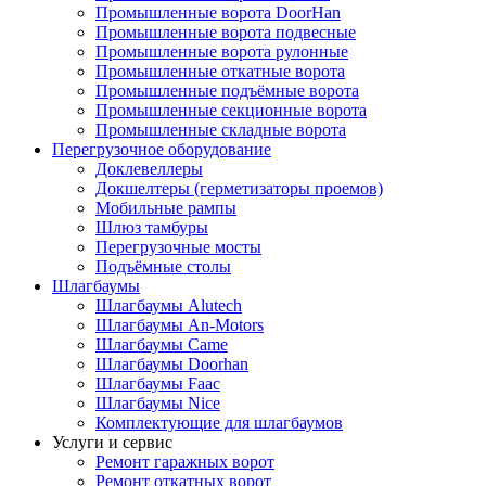
Промышленные ворота DoorHan
Промышленные ворота подвесные
Промышленные ворота рулонные
Промышленные откатные ворота
Промышленные подъёмные ворота
Промышленные секционные ворота
Промышленные складные ворота
Перегрузочное оборудование
Доклевеллеры
Докшелтеры (герметизаторы проемов)
Мобильные рампы
Шлюз тамбуры
Перегрузочные мосты
Подъёмные столы
Шлагбаумы
Шлагбаумы Alutech
Шлагбаумы An-Motors
Шлагбаумы Came
Шлагбаумы Doorhan
Шлагбаумы Faac
Шлагбаумы Nice
Комплектующие для шлагбаумов
Услуги и сервис
Ремонт гаражных ворот
Ремонт откатных ворот