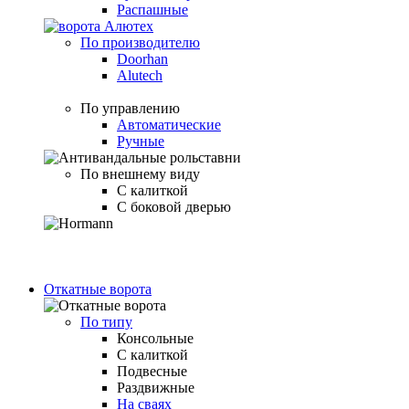
Распашные
По производителю
Doorhan
Alutech
По управлению
Автоматические
Ручные
По внешнему виду
С калиткой
С боковой дверью
Откатные ворота
По типу
Консольные
С калиткой
Подвесные
Раздвижные
На сваях