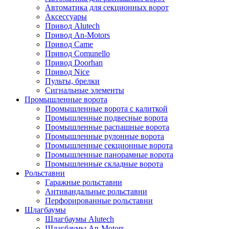
Автоматика для секционных ворот
Аксессуары
Привод Alutech
Привод An-Motors
Привод Came
Привод Comunello
Привод Doorhan
Привод Nice
Пульты, брелки
Сигнальные элементы
Промышленные ворота
Промышленные ворота с калиткой
Промышленные подвесные ворота
Промышленные распашные ворота
Промышленные рулонные ворота
Промышленные секционные ворота
Промышленные панорамные ворота
Промышленные складные ворота
Рольставни
Гаражные рольставни
Антивандальные рольставни
Перфорированные рольставни
Шлагбаумы
Шлагбаумы Alutech
Шлагбаумы An-Motors