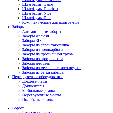
Шлагбаумы Came
Шлагбаумы Doorhan
Шлагбаумы Nice
Шлагбаумы Faac
Комплектующие для шлагбаумов
Заборы
Алюминиевые заборы
Заборы жалюзи
Заборы 3D
Заборы из евроштакетника
Заборы из поликарбоната
Заборы из профильной трубы
Заборы из профнастила
Заборы для дачи
Заборы из металлического прутка
Заборы из сетки рабицы
Перегрузочное оборудование
Доклевеллеры
Докшелтеры
Мобильные рампы
Перегрузочные мосты
Подъёмные столы
Ворота
Гаражные ворота