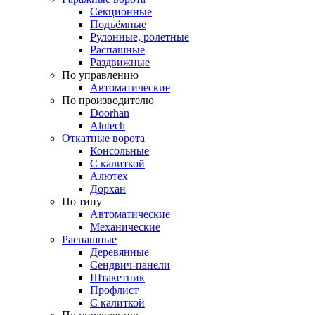
Секционные
Подъёмные
Рулонные, ролетные
Распашные
Раздвижные
По управлению
Автоматические
По производителю
Doorhan
Alutech
Откатные ворота
Консольные
С калиткой
Алютех
Дорхан
По типу
Автоматические
Механические
Распашные
Деревянные
Сендвич-панели
Штакетник
Профлист
С калиткой