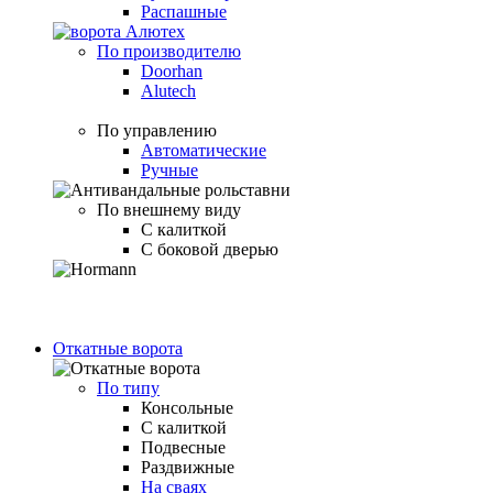
Распашные
По производителю
Doorhan
Alutech
По управлению
Автоматические
Ручные
По внешнему виду
С калиткой
С боковой дверью
Откатные ворота
По типу
Консольные
С калиткой
Подвесные
Раздвижные
На сваях