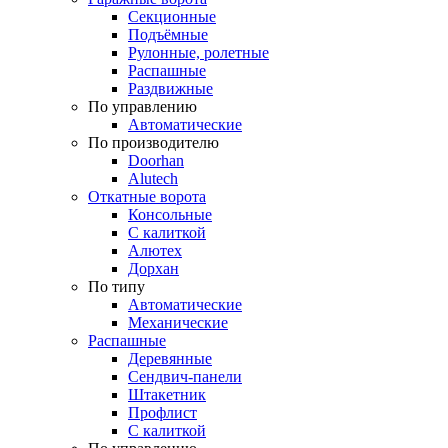
Секционные
Подъёмные
Рулонные, ролетные
Распашные
Раздвижные
По управлению
Автоматические
По производителю
Doorhan
Alutech
Откатные ворота
Консольные
С калиткой
Алютех
Дорхан
По типу
Автоматические
Механические
Распашные
Деревянные
Сендвич-панели
Штакетник
Профлист
С калиткой