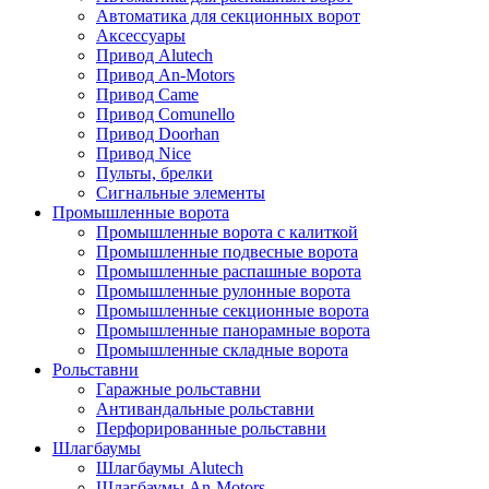
Автоматика для секционных ворот
Аксессуары
Привод Alutech
Привод An-Motors
Привод Came
Привод Comunello
Привод Doorhan
Привод Nice
Пульты, брелки
Сигнальные элементы
Промышленные ворота
Промышленные ворота с калиткой
Промышленные подвесные ворота
Промышленные распашные ворота
Промышленные рулонные ворота
Промышленные секционные ворота
Промышленные панорамные ворота
Промышленные складные ворота
Рольставни
Гаражные рольставни
Антивандальные рольставни
Перфорированные рольставни
Шлагбаумы
Шлагбаумы Alutech
Шлагбаумы An-Motors