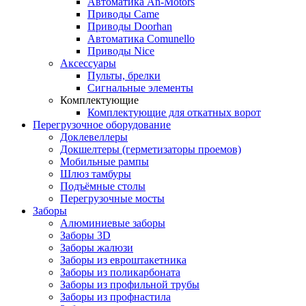
Автоматика An-Motors
Приводы Came
Приводы Doorhan
Автоматика Comunello
Приводы Nice
Аксессуары
Пульты, брелки
Сигнальные элементы
Комплектующие
Комплектующие для откатных ворот
Перегрузочное оборудование
Доклевеллеры
Докшелтеры (герметизаторы проемов)
Мобильные рампы
Шлюз тамбуры
Подъёмные столы
Перегрузочные мосты
Заборы
Алюминиевые заборы
Заборы 3D
Заборы жалюзи
Заборы из евроштакетника
Заборы из поликарбоната
Заборы из профильной трубы
Заборы из профнастила