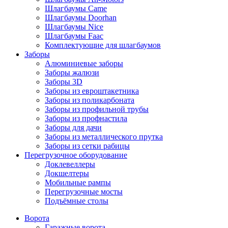
Шлагбаумы Came
Шлагбаумы Doorhan
Шлагбаумы Nice
Шлагбаумы Faac
Комплектующие для шлагбаумов
Заборы
Алюминиевые заборы
Заборы жалюзи
Заборы 3D
Заборы из евроштакетника
Заборы из поликарбоната
Заборы из профильной трубы
Заборы из профнастила
Заборы для дачи
Заборы из металлического прутка
Заборы из сетки рабицы
Перегрузочное оборудование
Доклевеллеры
Докшелтеры
Мобильные рампы
Перегрузочные мосты
Подъёмные столы
Ворота
Гаражные ворота