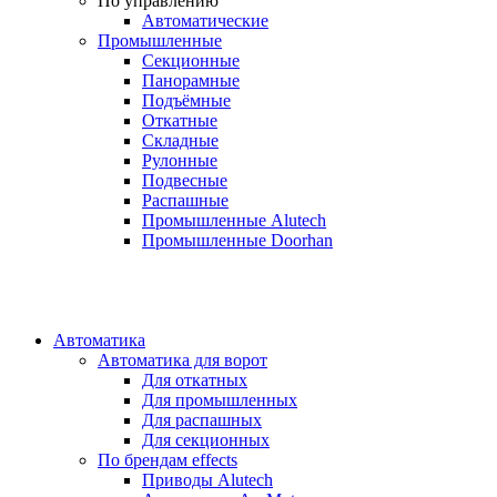
По управлению
Автоматические
Промышленные
Секционные
Панорамные
Подъёмные
Откатные
Складные
Рулонные
Подвесные
Распашные
Промышленные Alutech
Промышленные Doorhan
Автоматика
Автоматика для ворот
Для откатных
Для промышленных
Для распашных
Для секционных
По брендам
effects
Приводы Alutech