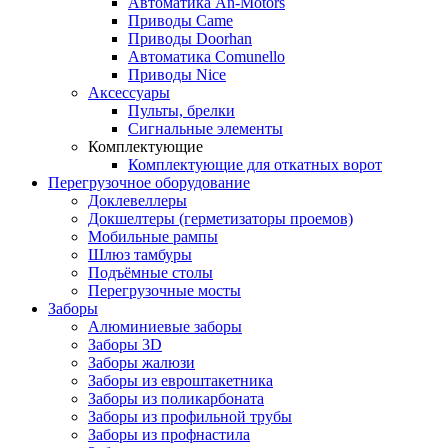
Автоматика An-Motors
Приводы Came
Приводы Doorhan
Автоматика Comunello
Приводы Nice
Аксессуары
Пульты, брелки
Сигнальные элементы
Комплектующие
Комплектующие для откатных ворот
Перегрузочное оборудование
Доклевеллеры
Докшелтеры (герметизаторы проемов)
Мобильные рампы
Шлюз тамбуры
Подъёмные столы
Перегрузочные мосты
Заборы
Алюминиевые заборы
Заборы 3D
Заборы жалюзи
Заборы из евроштакетника
Заборы из поликарбоната
Заборы из профильной трубы
Заборы из профнастила