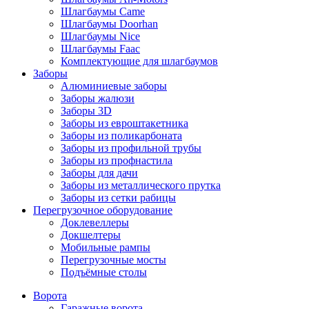
Шлагбаумы Came
Шлагбаумы Doorhan
Шлагбаумы Nice
Шлагбаумы Faac
Комплектующие для шлагбаумов
Заборы
Алюминиевые заборы
Заборы жалюзи
Заборы 3D
Заборы из евроштакетника
Заборы из поликарбоната
Заборы из профильной трубы
Заборы из профнастила
Заборы для дачи
Заборы из металлического прутка
Заборы из сетки рабицы
Перегрузочное оборудование
Доклевеллеры
Докшелтеры
Мобильные рампы
Перегрузочные мосты
Подъёмные столы
Ворота
Гаражные ворота