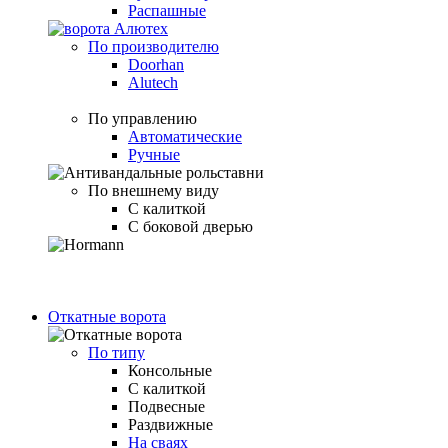
Распашные
По производителю
Doorhan
Alutech
По управлению
Автоматические
Ручные
По внешнему виду
С калиткой
С боковой дверью
Откатные ворота
По типу
Консольные
С калиткой
Подвесные
Раздвижные
На сваях