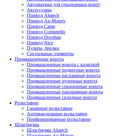
Автоматика для секционных ворот
Аксессуары
Привод Alutech
Привод An-Motors
Привод Came
Привод Comunello
Привод Doorhan
Привод Nice
Пульты, брелки
Сигнальные элементы
Промышленные ворота
Промышленные ворота с калиткой
Промышленные подвесные ворота
Промышленные распашные ворота
Промышленные рулонные ворота
Промышленные секционные ворота
Промышленные панорамные ворота
Промышленные складные ворота
Рольставни
Гаражные рольставни
Антивандальные рольставни
Перфорированные рольставни
Шлагбаумы
Шлагбаумы Alutech
Шлагбаумы An-Motors