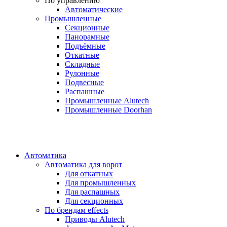
По управлению
Автоматические
Промышленные
Секционные
Панорамные
Подъёмные
Откатные
Складные
Рулонные
Подвесные
Распашные
Промышленные Alutech
Промышленные Doorhan
Автоматика
Автоматика для ворот
Для откатных
Для промышленных
Для распашных
Для секционных
По брендам
effects
Приводы Alutech