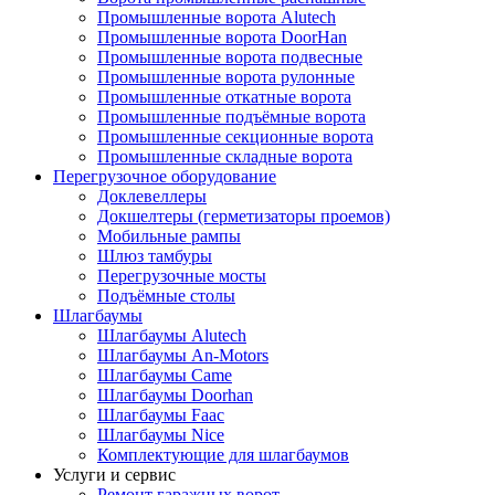
Промышленные ворота Alutech
Промышленные ворота DoorHan
Промышленные ворота подвесные
Промышленные ворота рулонные
Промышленные откатные ворота
Промышленные подъёмные ворота
Промышленные секционные ворота
Промышленные складные ворота
Перегрузочное оборудование
Доклевеллеры
Докшелтеры (герметизаторы проемов)
Мобильные рампы
Шлюз тамбуры
Перегрузочные мосты
Подъёмные столы
Шлагбаумы
Шлагбаумы Alutech
Шлагбаумы An-Motors
Шлагбаумы Came
Шлагбаумы Doorhan
Шлагбаумы Faac
Шлагбаумы Nice
Комплектующие для шлагбаумов
Услуги и сервис
Ремонт гаражных ворот