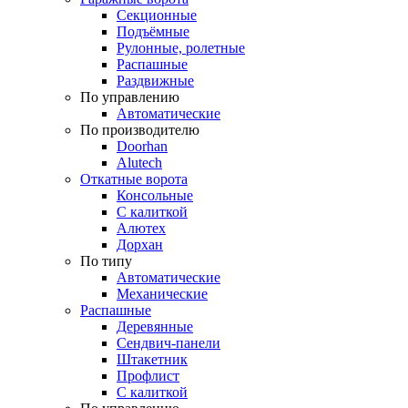
Секционные
Подъёмные
Рулонные, ролетные
Распашные
Раздвижные
По управлению
Автоматические
По производителю
Doorhan
Alutech
Откатные ворота
Консольные
С калиткой
Алютех
Дорхан
По типу
Автоматические
Механические
Распашные
Деревянные
Сендвич-панели
Штакетник
Профлист
С калиткой