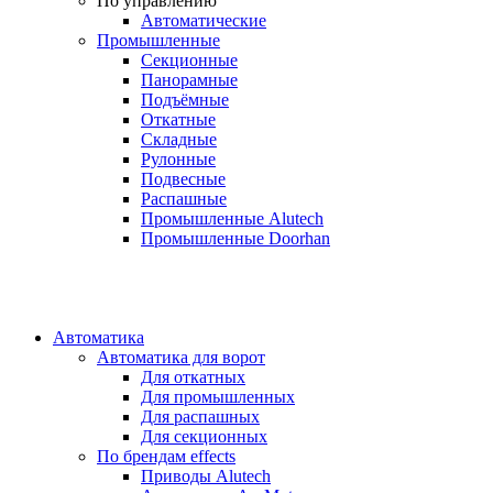
По управлению
Автоматические
Промышленные
Секционные
Панорамные
Подъёмные
Откатные
Складные
Рулонные
Подвесные
Распашные
Промышленные Alutech
Промышленные Doorhan
Автоматика
Автоматика для ворот
Для откатных
Для промышленных
Для распашных
Для секционных
По брендам
effects
Приводы Alutech