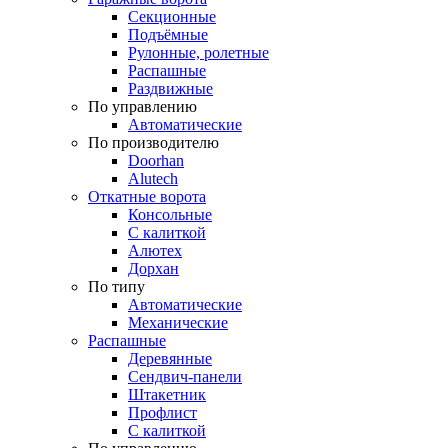
Секционные
Подъёмные
Рулонные, ролетные
Распашные
Раздвижные
По управлению
Автоматические
По производителю
Doorhan
Alutech
Откатные ворота
Консольные
С калиткой
Алютех
Дорхан
По типу
Автоматические
Механические
Распашные
Деревянные
Сендвич-панели
Штакетник
Профлист
С калиткой