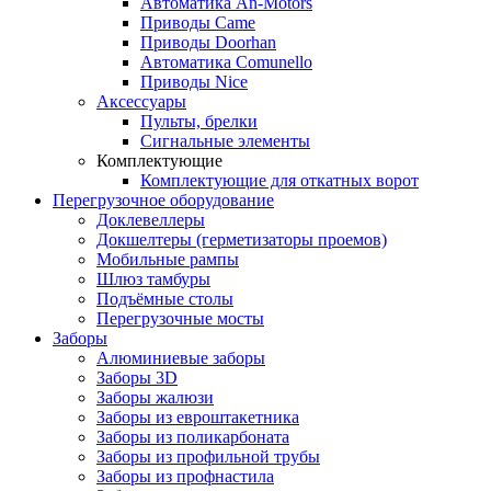
Автоматика An-Motors
Приводы Came
Приводы Doorhan
Автоматика Comunello
Приводы Nice
Аксессуары
Пульты, брелки
Сигнальные элементы
Комплектующие
Комплектующие для откатных ворот
Перегрузочное оборудование
Доклевеллеры
Докшелтеры (герметизаторы проемов)
Мобильные рампы
Шлюз тамбуры
Подъёмные столы
Перегрузочные мосты
Заборы
Алюминиевые заборы
Заборы 3D
Заборы жалюзи
Заборы из евроштакетника
Заборы из поликарбоната
Заборы из профильной трубы
Заборы из профнастила