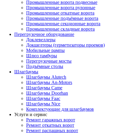
Промышленные ворота подвесные
Промышленные ворота рулонные
Промышленные откатные ворота
Промышленные подъёмные ворота
Промышленные секционные ворота
Промышленные складные ворота
Перегрузочное оборудование
Доклевеллеры
Докшелтеры (герметизаторы проемов)
Мобильные рампы
Шлюз тамбуры
Перегрузочные мосты
Подъёмные столы
Шлагбаумы
Шлагбаумы Alutech
Шлагбаумы An-Motors
Шлагбаумы Came
Шлагбаумы Doorhan
Шлагбаумы Faac
Шлагбаумы Nice
Комплектующие для шлагбаумов
Услуги и сервис
Ремонт гаражных ворот
Ремонт откатных ворот
Ремонт распашных ворот