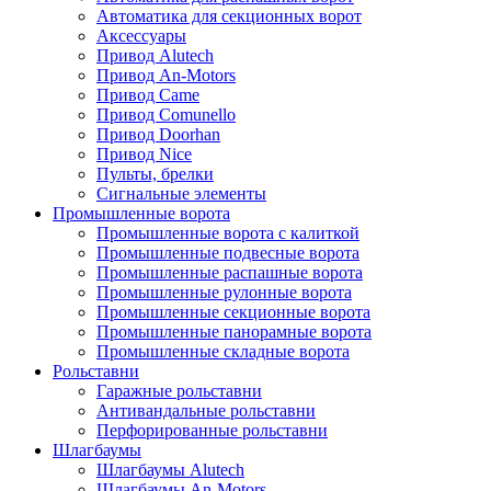
Автоматика для секционных ворот
Аксессуары
Привод Alutech
Привод An-Motors
Привод Came
Привод Comunello
Привод Doorhan
Привод Nice
Пульты, брелки
Сигнальные элементы
Промышленные ворота
Промышленные ворота с калиткой
Промышленные подвесные ворота
Промышленные распашные ворота
Промышленные рулонные ворота
Промышленные секционные ворота
Промышленные панорамные ворота
Промышленные складные ворота
Рольставни
Гаражные рольставни
Антивандальные рольставни
Перфорированные рольставни
Шлагбаумы
Шлагбаумы Alutech
Шлагбаумы An-Motors