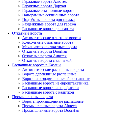
Гаражные ворота Алютех
Гаражные ворота Дорхан
Гаражные секционные ворота
Панорамные секционные ворота
Подъёмные ворота для гаража
Раздвижные ворота для гаража
Распашные ворота для гаража
Откатные ворота
Автоматические откатные ворота
Консольные откатные ворота
Механические откатные ворота
Откатные ворота Doorhan
Откатные ворота Алютех
Откатные ворота с калиткой
Распашные ворота в Казани
Автоматические распашные ворота
Ворота деревянные распашные
Ворота из сэндвич панелей распашные
Распашные ворота из евроштакетника
Распашные ворота из профлиста
Распашные ворота с калиткой
Промышленные ворота
Ворота промышленные распашные
Промышленные ворота Alutech
Промышленные ворота DoorHan