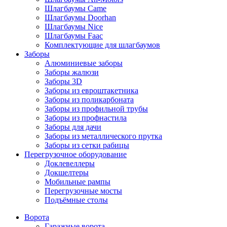
Шлагбаумы Came
Шлагбаумы Doorhan
Шлагбаумы Nice
Шлагбаумы Faac
Комплектующие для шлагбаумов
Заборы
Алюминиевые заборы
Заборы жалюзи
Заборы 3D
Заборы из евроштакетника
Заборы из поликарбоната
Заборы из профильной трубы
Заборы из профнастила
Заборы для дачи
Заборы из металлического прутка
Заборы из сетки рабицы
Перегрузочное оборудование
Доклевеллеры
Докшелтеры
Мобильные рампы
Перегрузочные мосты
Подъёмные столы
Ворота
Гаражные ворота