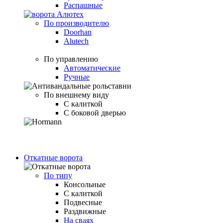
Распашные
По производителю
Doorhan
Alutech
По управлению
Автоматические
Ручные
По внешнему виду
С калиткой
С боковой дверью
Откатные ворота
По типу
Консольные
С калиткой
Подвесные
Раздвижные
На сваях