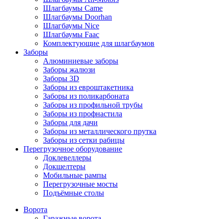
Шлагбаумы Came
Шлагбаумы Doorhan
Шлагбаумы Nice
Шлагбаумы Faac
Комплектующие для шлагбаумов
Заборы
Алюминиевые заборы
Заборы жалюзи
Заборы 3D
Заборы из евроштакетника
Заборы из поликарбоната
Заборы из профильной трубы
Заборы из профнастила
Заборы для дачи
Заборы из металлического прутка
Заборы из сетки рабицы
Перегрузочное оборудование
Доклевеллеры
Докшелтеры
Мобильные рампы
Перегрузочные мосты
Подъёмные столы
Ворота
Гаражные ворота