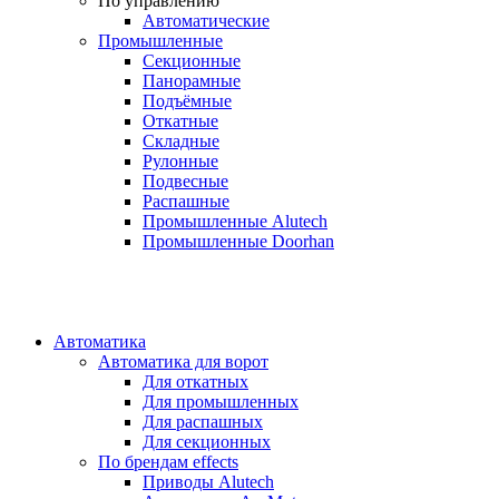
По управлению
Автоматические
Промышленные
Секционные
Панорамные
Подъёмные
Откатные
Складные
Рулонные
Подвесные
Распашные
Промышленные Alutech
Промышленные Doorhan
Автоматика
Автоматика для ворот
Для откатных
Для промышленных
Для распашных
Для секционных
По брендам
effects
Приводы Alutech