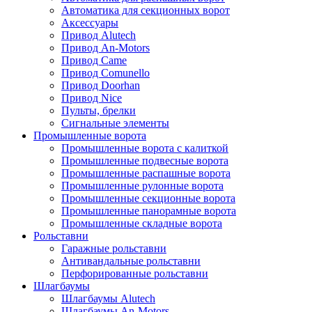
Автоматика для секционных ворот
Аксессуары
Привод Alutech
Привод An-Motors
Привод Came
Привод Comunello
Привод Doorhan
Привод Nice
Пульты, брелки
Сигнальные элементы
Промышленные ворота
Промышленные ворота с калиткой
Промышленные подвесные ворота
Промышленные распашные ворота
Промышленные рулонные ворота
Промышленные секционные ворота
Промышленные панорамные ворота
Промышленные складные ворота
Рольставни
Гаражные рольставни
Антивандальные рольставни
Перфорированные рольставни
Шлагбаумы
Шлагбаумы Alutech
Шлагбаумы An-Motors