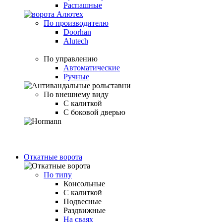
Распашные
По производителю
Doorhan
Alutech
По управлению
Автоматические
Ручные
По внешнему виду
С калиткой
С боковой дверью
Откатные ворота
По типу
Консольные
С калиткой
Подвесные
Раздвижные
На сваях