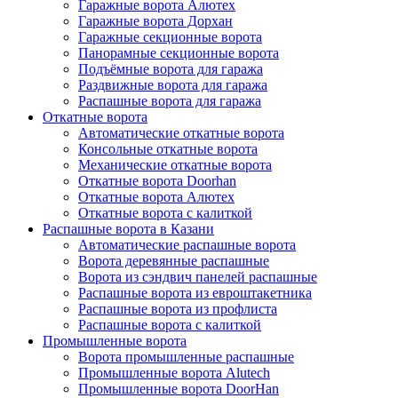
Гаражные ворота Алютех
Гаражные ворота Дорхан
Гаражные секционные ворота
Панорамные секционные ворота
Подъёмные ворота для гаража
Раздвижные ворота для гаража
Распашные ворота для гаража
Откатные ворота
Автоматические откатные ворота
Консольные откатные ворота
Механические откатные ворота
Откатные ворота Doorhan
Откатные ворота Алютех
Откатные ворота с калиткой
Распашные ворота в Казани
Автоматические распашные ворота
Ворота деревянные распашные
Ворота из сэндвич панелей распашные
Распашные ворота из евроштакетника
Распашные ворота из профлиста
Распашные ворота с калиткой
Промышленные ворота
Ворота промышленные распашные
Промышленные ворота Alutech
Промышленные ворота DoorHan