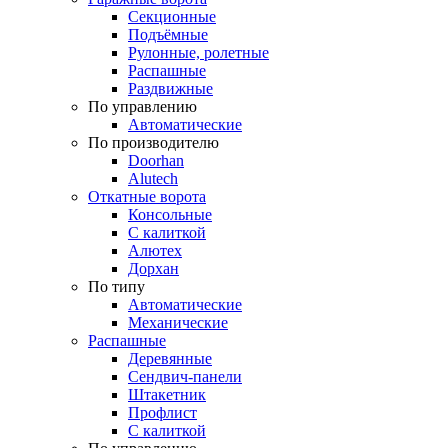
Секционные
Подъёмные
Рулонные, ролетные
Распашные
Раздвижные
По управлению
Автоматические
По производителю
Doorhan
Alutech
Откатные ворота
Консольные
С калиткой
Алютех
Дорхан
По типу
Автоматические
Механические
Распашные
Деревянные
Сендвич-панели
Штакетник
Профлист
С калиткой