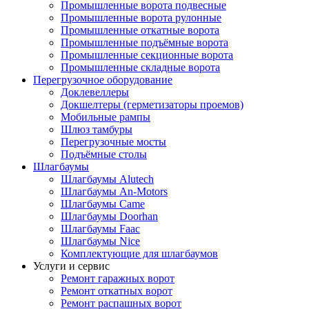
Промышленные ворота подвесные
Промышленные ворота рулонные
Промышленные откатные ворота
Промышленные подъёмные ворота
Промышленные секционные ворота
Промышленные складные ворота
Перегрузочное оборудование
Доклевеллеры
Докшелтеры (герметизаторы проемов)
Мобильные рампы
Шлюз тамбуры
Перегрузочные мосты
Подъёмные столы
Шлагбаумы
Шлагбаумы Alutech
Шлагбаумы An-Motors
Шлагбаумы Came
Шлагбаумы Doorhan
Шлагбаумы Faac
Шлагбаумы Nice
Комплектующие для шлагбаумов
Услуги и сервис
Ремонт гаражных ворот
Ремонт откатных ворот
Ремонт распашных ворот