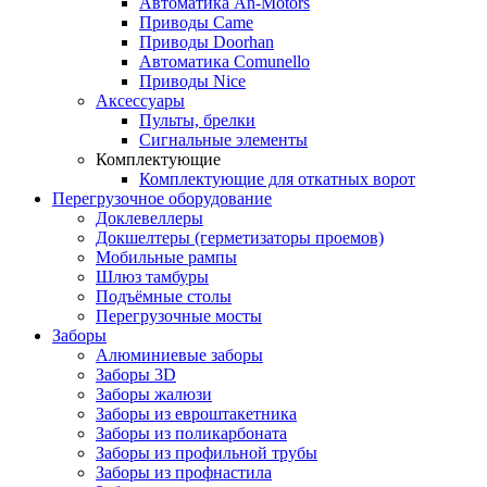
Автоматика An-Motors
Приводы Came
Приводы Doorhan
Автоматика Comunello
Приводы Nice
Аксессуары
Пульты, брелки
Сигнальные элементы
Комплектующие
Комплектующие для откатных ворот
Перегрузочное оборудование
Доклевеллеры
Докшелтеры (герметизаторы проемов)
Мобильные рампы
Шлюз тамбуры
Подъёмные столы
Перегрузочные мосты
Заборы
Алюминиевые заборы
Заборы 3D
Заборы жалюзи
Заборы из евроштакетника
Заборы из поликарбоната
Заборы из профильной трубы
Заборы из профнастила