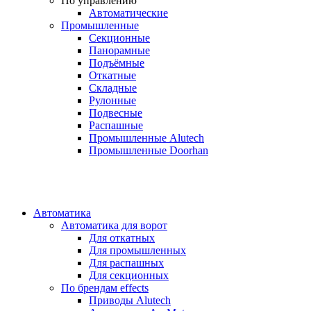
По управлению
Автоматические
Промышленные
Секционные
Панорамные
Подъёмные
Откатные
Складные
Рулонные
Подвесные
Распашные
Промышленные Alutech
Промышленные Doorhan
Автоматика
Автоматика для ворот
Для откатных
Для промышленных
Для распашных
Для секционных
По брендам
effects
Приводы Alutech