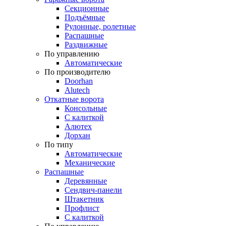
Секционные
Подъёмные
Рулонные, ролетные
Распашные
Раздвижные
По управлению
Автоматические
По производителю
Doorhan
Alutech
Откатные ворота
Консольные
С калиткой
Алютех
Дорхан
По типу
Автоматические
Механические
Распашные
Деревянные
Сендвич-панели
Штакетник
Профлист
С калиткой