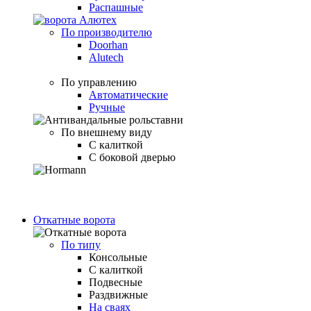
Распашные
По производителю
Doorhan
Alutech
По управлению
Автоматические
Ручные
По внешнему виду
С калиткой
С боковой дверью
Откатные ворота
По типу
Консольные
С калиткой
Подвесные
Раздвижные
На сваях