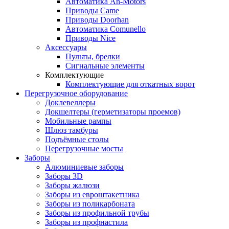
Автоматика An-Motors
Приводы Came
Приводы Doorhan
Автоматика Comunello
Приводы Nice
Аксессуары
Пульты, брелки
Сигнальные элементы
Комплектующие
Комплектующие для откатных ворот
Перегрузочное оборудование
Доклевеллеры
Докшелтеры (герметизаторы проемов)
Мобильные рампы
Шлюз тамбуры
Подъёмные столы
Перегрузочные мосты
Заборы
Алюминиевые заборы
Заборы 3D
Заборы жалюзи
Заборы из евроштакетника
Заборы из поликарбоната
Заборы из профильной трубы
Заборы из профнастила