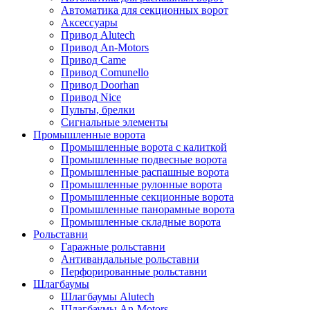
Автоматика для секционных ворот
Аксессуары
Привод Alutech
Привод An-Motors
Привод Came
Привод Comunello
Привод Doorhan
Привод Nice
Пульты, брелки
Сигнальные элементы
Промышленные ворота
Промышленные ворота с калиткой
Промышленные подвесные ворота
Промышленные распашные ворота
Промышленные рулонные ворота
Промышленные секционные ворота
Промышленные панорамные ворота
Промышленные складные ворота
Рольставни
Гаражные рольставни
Антивандальные рольставни
Перфорированные рольставни
Шлагбаумы
Шлагбаумы Alutech
Шлагбаумы An-Motors