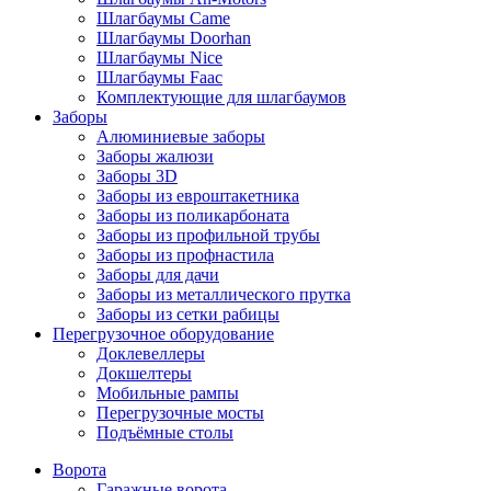
Шлагбаумы Came
Шлагбаумы Doorhan
Шлагбаумы Nice
Шлагбаумы Faac
Комплектующие для шлагбаумов
Заборы
Алюминиевые заборы
Заборы жалюзи
Заборы 3D
Заборы из евроштакетника
Заборы из поликарбоната
Заборы из профильной трубы
Заборы из профнастила
Заборы для дачи
Заборы из металлического прутка
Заборы из сетки рабицы
Перегрузочное оборудование
Доклевеллеры
Докшелтеры
Мобильные рампы
Перегрузочные мосты
Подъёмные столы
Ворота
Гаражные ворота