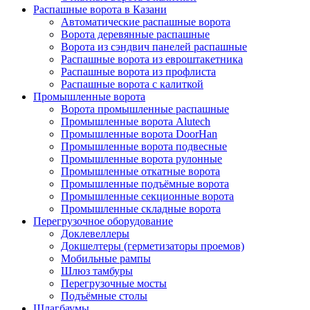
Распашные ворота в Казани
Автоматические распашные ворота
Ворота деревянные распашные
Ворота из сэндвич панелей распашные
Распашные ворота из евроштакетника
Распашные ворота из профлиста
Распашные ворота с калиткой
Промышленные ворота
Ворота промышленные распашные
Промышленные ворота Alutech
Промышленные ворота DoorHan
Промышленные ворота подвесные
Промышленные ворота рулонные
Промышленные откатные ворота
Промышленные подъёмные ворота
Промышленные секционные ворота
Промышленные складные ворота
Перегрузочное оборудование
Доклевеллеры
Докшелтеры (герметизаторы проемов)
Мобильные рампы
Шлюз тамбуры
Перегрузочные мосты
Подъёмные столы
Шлагбаумы